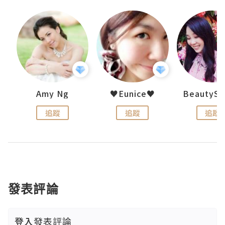
h 夏沫
Amy Ng
♥Eunice♥
追蹤
追蹤
追蹤
發表評論
登入
發表評論