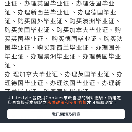
业证、办理英国毕业证、办理法国毕业
证、办理新西兰毕业证 、办理德国毕业
证、购买国外毕业证、购买澳洲毕业证、
购买美国毕业证、购买加拿大毕业证、购
买英国毕业证、 购买德国毕业证、购买法
国毕业证、购买新西兰毕业证、办理国外
毕业证、办理澳洲毕业证、办理美国毕业
证、
办 理加拿大毕业证、办理英国毕业证、办
理德国毕业证、办理法国毕业证、办理新
西兰毕业证、购买国外毕业证、
U Lifestyle 會使用Cookies來改善您的網站體驗，請確定
购 买澳洲毕业证、购买美国毕业证、购买
您同意接受本網站之
私隱政策和使用條款
才可繼續瀏覽。
加拿大毕业证、购买德国毕业证、购买英
我已閱讀及同意
国毕业证、购买法国毕业证、
购买 新西兰毕业证、制做国外毕业证、制