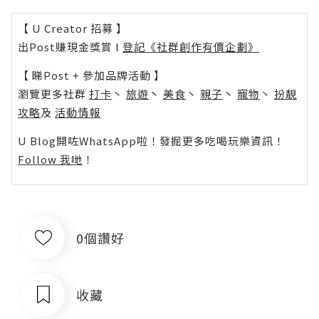
【 U Creator 招募 】
出Post賺現金獎賞 l
登記《社群創作有價企劃》
【 睇Post + 參加品牌活動 】
瀏覽更多社群
打卡
丶
旅遊
丶
美食
丶
親子
丶
寵物
丶
扮靚
攻略
及
活動情報
U Blog開咗WhatsApp啦！發掘更多吃喝玩樂資訊！
Follow 我哋
！
0個讚好
收藏