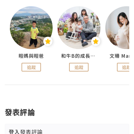
 Swan
暟媽與暟爸
和牛B的成長日記
文珊 ManS
追蹤
追蹤
追蹤
發表評論
登入
發表評論