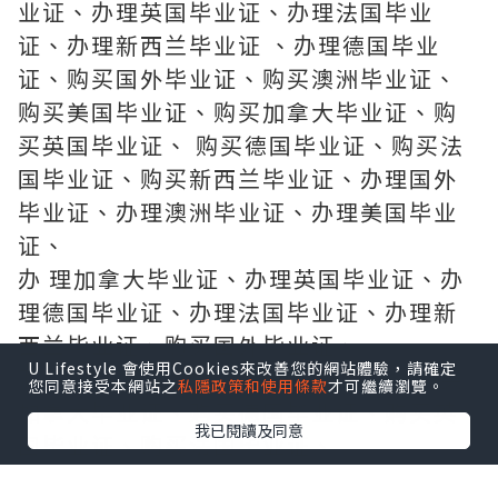
业证、办理英国毕业证、办理法国毕业
证、办理新西兰毕业证 、办理德国毕业
证、购买国外毕业证、购买澳洲毕业证、
购买美国毕业证、购买加拿大毕业证、购
买英国毕业证、 购买德国毕业证、购买法
国毕业证、购买新西兰毕业证、办理国外
毕业证、办理澳洲毕业证、办理美国毕业
证、
办 理加拿大毕业证、办理英国毕业证、办
理德国毕业证、办理法国毕业证、办理新
西兰毕业证、购买国外毕业证、
U Lifestyle 會使用Cookies來改善您的網站體驗，請確定
购 买澳洲毕业证、购买美国毕业证、购买
您同意接受本網站之
私隱政策和使用條款
才可繼續瀏覽。
加拿大毕业证、购买德国毕业证、购买英
我已閱讀及同意
国毕业证、购买法国毕业证、
购买 新西兰毕业证、制做国外毕业证、制