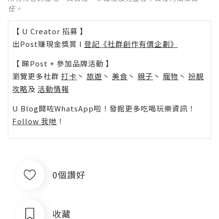
任。
【 U Creator 招募 】
出Post賺現金獎賞 l
登記《社群創作有價企劃》
【 睇Post + 參加品牌活動 】
瀏覽更多社群
打卡
丶
旅遊
丶
美食
丶
親子
丶
寵物
丶
扮靚
攻略
及
活動情報
U Blog開咗WhatsApp啦！發掘更多吃喝玩樂資訊！
Follow 我哋
！
0個讚好
收藏