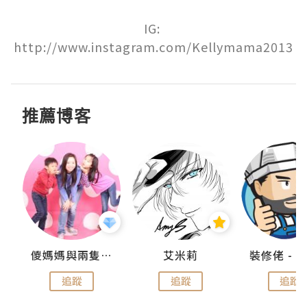
IG: 
http://www.instagram.com/Kellymama2013
推薦博客
點滴
儍媽媽與兩隻小魔怪之家
艾米莉
追蹤
追蹤
追蹤