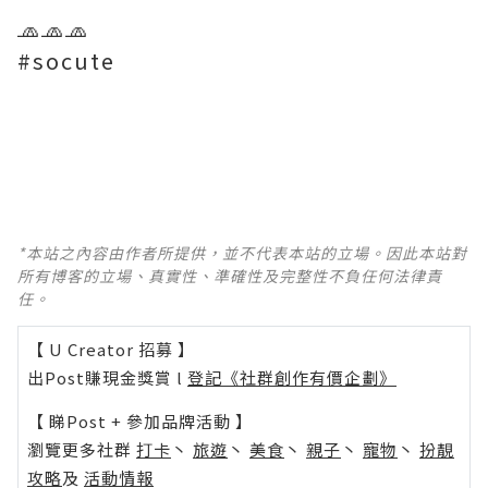
🧢🧢🧢
#socute