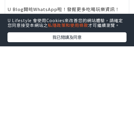
U Lifestyle 會使用Cookies來改善您的網站體驗，請確定
您同意接受本網站之
私隱政策和使用條款
才可繼續瀏覽。
我已閱讀及同意
*本站之內容由作者所提供，並不代表本站的立場。因此本站對
所有博客的立場、真實性、準確性及完整性不負任何法律責
任。
【 U Creator 招募 】
出Post賺現金獎賞 l
登記《社群創作有價企劃》
【 睇Post + 參加品牌活動 】
瀏覽更多社群
打卡
丶
旅遊
丶
美食
丶
親子
丶
寵物
丶
扮靚
攻略
及
活動情報
U Blog開咗WhatsApp啦！發掘更多吃喝玩樂資訊！