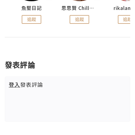
urnal
魚堅日記
思思賢 ChillMyBabe
rikala
追蹤
追蹤
追蹤
發表評論
登入
發表評論