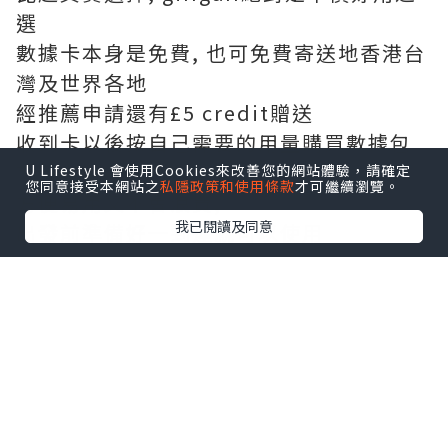
選
數據卡本身是免費, 也可免費寄送地香港台
灣及世界各地
經推薦申請還有£5 credit贈送
收到卡以後按自己需要的用量購買數據包
就可以,
U Lifestyle 會使用Cookies來改善您的網站體驗，請確定
您同意接受本網站之
私隱政策和使用條款
才可繼續瀏覽。
方便易用又不會浪費,
我已閱讀及同意
出發前準備好一到達就可以使用
有需要可使用我的推薦連結, 就可以得到£5
credit, 可用作購買數據包 (而我也會得到
£5 credit...不知什麼時候才會再去英國...)
https://www.giffgaff.com/orders/affil
iate/kellylittlestar_1560693392275
(2019年8月31日前啟動及增值£10更可有