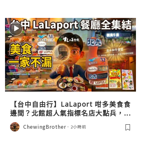
【台中自由行】LaLaport 咁多美食食
邊間？北館超人氣指標名店大點兵，深
度實測日本直送「北丸」職人料理與南
ChewingBrother
2小時前
館 LOPIA 超市神級熟食區！