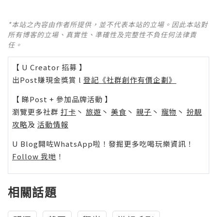
*本站之內容由作者所提供，並不代表本站的立場。因此本站對
所有博客的立場、真實性、準確性及完整性不負任何法律責
任。
【 U Creator 招募 】
出Post賺現金獎賞 l
登記《社群創作有價企劃》
【 睇Post + 參加品牌活動 】
瀏覽更多社群
打卡
丶
旅遊
丶
美食
丶
親子
丶
寵物
丶
扮靚
攻略
及
活動情報
U Blog開咗WhatsApp啦！發掘更多吃喝玩樂資訊！
Follow 我哋
！
相關話題