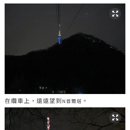
在纜車上，遠遠望到
。
N首爾塔