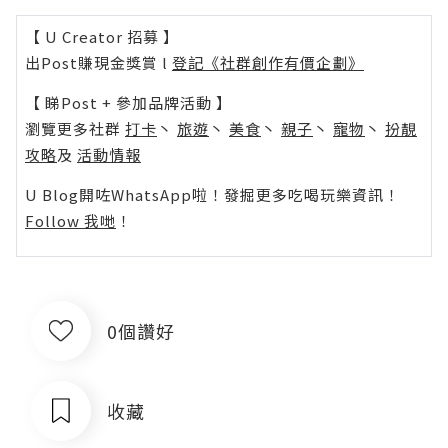
【 U Creator 招募 】
出Post賺現金獎賞 l
登記《社群創作有價企劃》
【 睇Post + 參加品牌活動 】
瀏覽更多社群
打卡
丶
旅遊
丶
美食
丶
親子
丶
寵物
丶
扮靚
攻略
及
活動情報
U Blog開咗WhatsApp啦！發掘更多吃喝玩樂資訊！
Follow 我哋
！
0個讚好
收藏