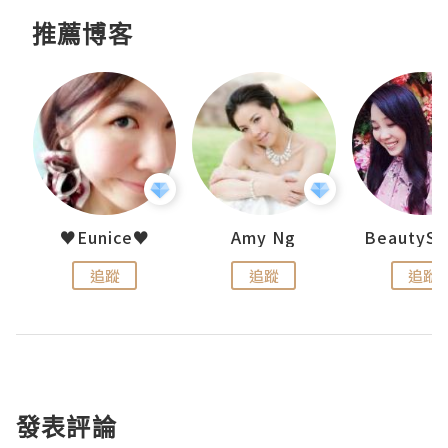
推薦博客
h 夏沫
♥Eunice♥
Amy Ng
追蹤
追蹤
追蹤
發表評論