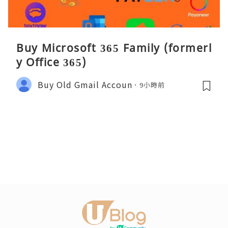
Buy Microsoft 365 Family (formerl
y Office 365)
Buy Old Gmail Accoun
9小時前