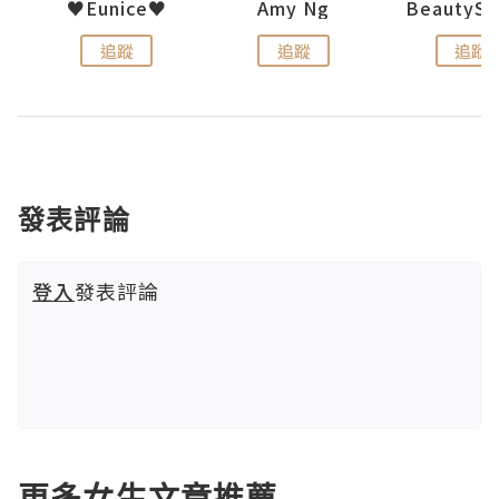
h 夏沫
♥Eunice♥
Amy Ng
追蹤
追蹤
追蹤
發表評論
登入
發表評論
更多女生文章推薦