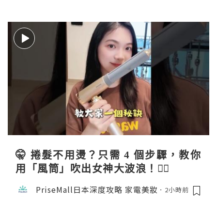
🤫 捲髮不用燙？只需 4 個步驟，教你
用「風筒」吹出女神大波浪！💇‍♀️
PriseMall日本深度攻略 家電美妝
2小時前