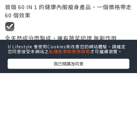
首個 60 IN 1 的健康內服瘦身產品、一個價格帶走
60 個效果
全天然成分而製成、擁有蔬菜認證 無副作用
U Lifestyle 會使用Cookies來改善您的網站體驗，請確定
您同意接受本網站之
私隱政策和使用條款
才可繼續瀏覽。
男女老少 孕婦 三高 糖尿病患者都可以安心飲用
我已閱讀及同意
可以改善肌膚問題 例如乾燥、暗沈、痘痘等問題
提高免疫力 記憶力 及 警覺性、延緩大腦老化
排出體內廢物 以免毒素滯留在體內