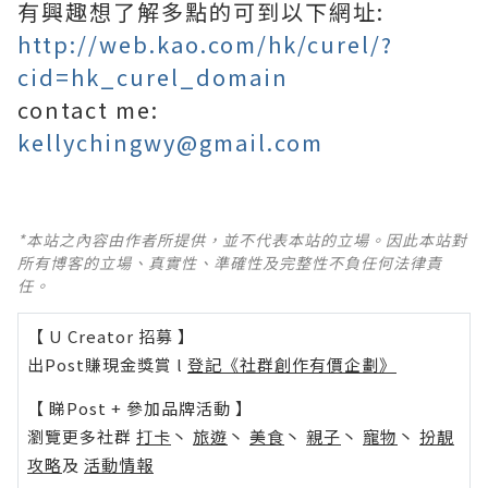
有興趣想了解多點的可到以下網址:
http://web.kao.com/hk/curel/?
cid=hk_curel_domain
contact me:
kellychingwy@gmail.com
*本站之內容由作者所提供，並不代表本站的立場。因此本站對
所有博客的立場、真實性、準確性及完整性不負任何法律責
任。
【 U Creator 招募 】
出Post賺現金獎賞 l
登記《社群創作有價企劃》
【 睇Post + 參加品牌活動 】
瀏覽更多社群
打卡
丶
旅遊
丶
美食
丶
親子
丶
寵物
丶
扮靚
攻略
及
活動情報