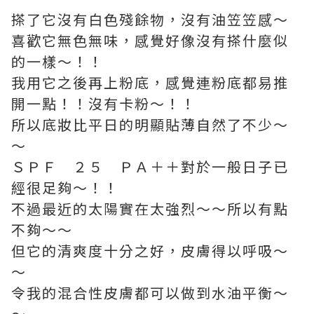
搽了它沒有白色殘餘物，沒有油笠笠感～
喜歡它無色無味，感覺好像沒有搽什麼似
的一樣～！！
我用它之後再上粉底，感覺連粉底都易推
開一點！！沒有卡粉～！！
所以底妝比平日的明顯貼薄自然了不少～
～
ＳＰＦ ２５ ＰＡ＋＋對於一般日子已
經很足夠～！！
不過最近的太陽實在太強烈～～所以有點
不夠～～
但它的清爽度十分之好，皮膚得以呼吸～
～
令我的混合性皮膚都可以做到水油平衡～
～