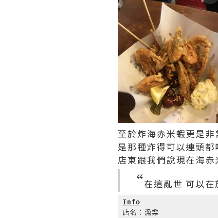
至於炸海赤米蝦更是非
是那種炸得可以連頭都
店東跟我們說現在海赤
“
在這亂世 可以
Info
店名：漁樂