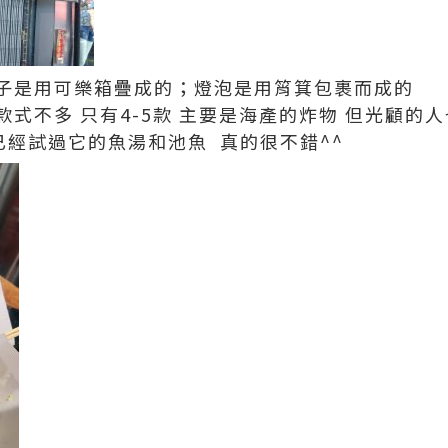
子是用可樂箱疊成的；燈泡是用筲箕包裹而成的
款式不多
只有
4-5
款
主要是海產的炸物
但光顧的人
已經試過它的魚湯和池魚
真的很不錯^^