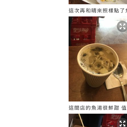
這次再和晴來
照樣點了
這間店的魚湯很鮮甜