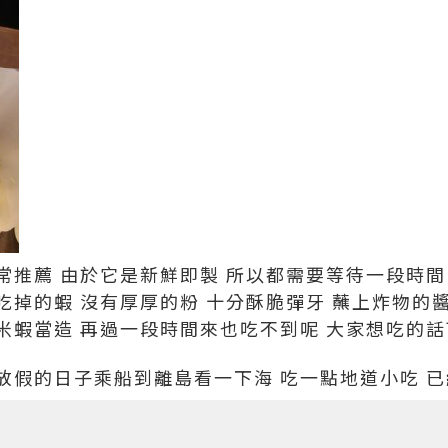
常推薦
由於它是新鮮即製
所以都需要等待一段時
吃掉的蝦
沒有厚厚的粉
十分酥脆彈牙
蘸上炸物的
米蝦當造
再過一段時間來也吃不到呢
大家想吃的話
在放假的日子乘船到離島看一下海 吃一點地道小吃
已