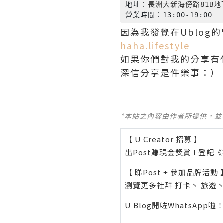
地址：
長洲大新海傍路
81B
地
營業時間：
13:00-19:00
因為我發覺在
Ublog
的
haha.lifestyle
如果你們對我的分享有
深信分享是件樂事：）
*本站之內容由作者所提供，
【 U Creator 招募 】
出Post賺現金獎賞 l
登記《
【 睇Post + 參加品牌活動 
瀏覽更多社群
打卡
丶
旅遊
U Blog開咗WhatsAp