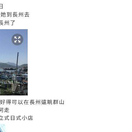
日
陪她到長州去
長州了
好得可以在長州遠眺群山
阿走
立式日式小店