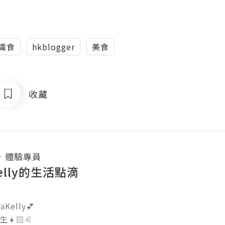
識食
hkblogger
美食
收藏
・
體驗專員
kelly的生活點滴
elly💕

🏻♌️
