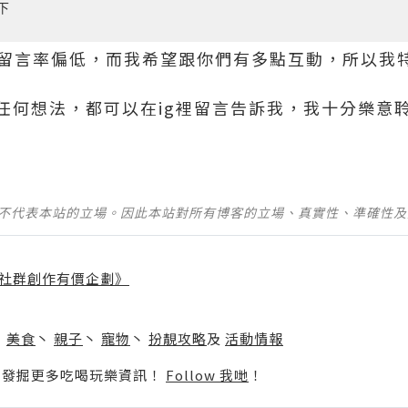
下
留言率偏低，而我希望跟你們有多點互動，所以我
任何想法，都可以在
ig
裡留言告訴我，我十分樂意
並不代表本站的立場。因此本站對所有博客的立場、真實性、準確性
社群創作有價企劃》
】
丶
美食
丶
親子
丶
寵物
丶
扮靚攻略
及
活動情報
p啦！發掘更多吃喝玩樂資訊！
Follow 我哋
！