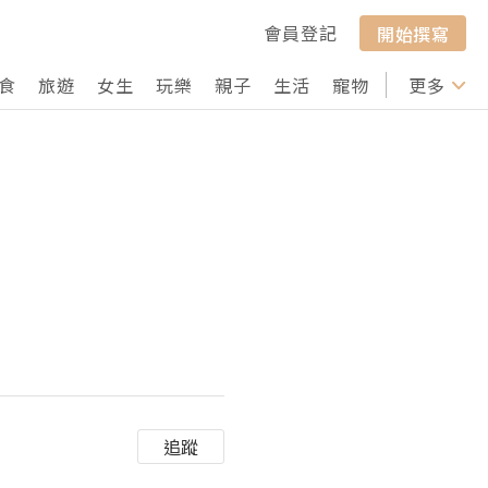
會員登記
開始撰寫
食
旅遊
女生
玩樂
親子
生活
寵物
行山
更多
打卡
追蹤