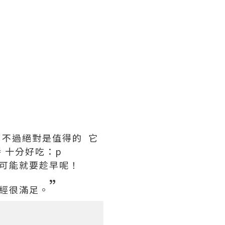
間
不過絕對是值得的
它
醬
十分好吃：
p
可能就要趁早呢！
”
經很滿足。