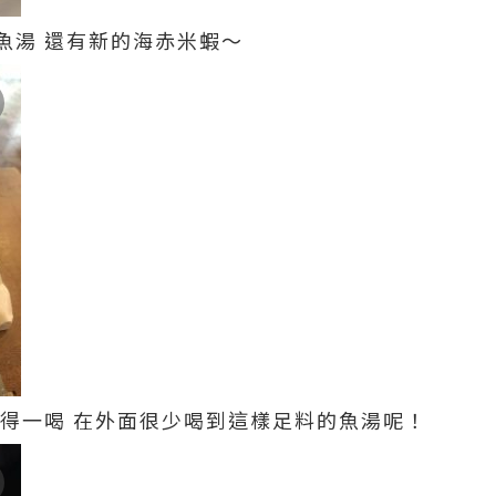
魚湯
還有新的海赤米蝦～
值得一喝
在外面很少喝到這樣足料的魚湯呢！