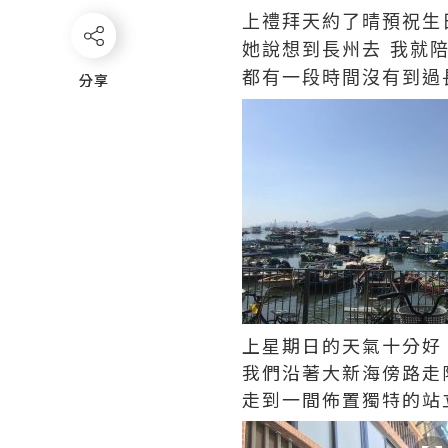
上禮拜天約了晴預祝生
她說想到長州去
我就
都有一段時間沒有到過
分享
分享
上星期日的天氣十分好
我們沿著大新海傍路走
走到一間佈置獨特的站