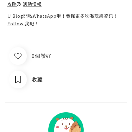
攻略
及
活動情報
U Blog開咗WhatsApp啦！發掘更多吃喝玩樂資訊！
Follow 我哋
！
0個讚好
收藏