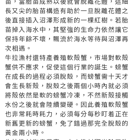
苗，當胎苗成熟以後就會脫離花體，這細
長又尖的胎苗構造有助於一旦脫離花體之
後直接插入沼澤形成新的一棵紅樹。若胎
苗掉入海水中，其堅強的生命力依然讓它
保持年餘不壞，飄流於海水等待與沼澤再
次相遇。
牛拉漁村還特產養殖軟殻蟹，市場對軟殻
蟹供不應求，促使這個行業的誕生。螃蟹
在成長的過程必須脫殼，而螃蟹需十天才
會生長新殻，脫殼之後兩個小時內就必須
將殻依然是軟的螃蟹冷凍，不然新殻接觸
水份之後就會陸續變硬。因此養殖軟殻蟹
也非常耗時耗力，必須每分每秒盯着正在
新舊更新的螃蟹，免了錯過那完全脫殼的
黃金兩小時。