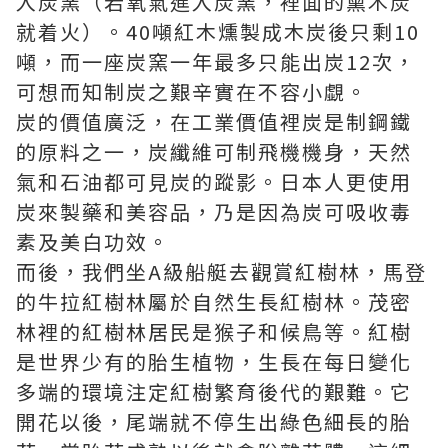
入炭窯（若氧氣進入炭窯，裡面的熏木炭
就着火）。40噸紅木燻製成木炭後只剩10
噸，而一座炭窯一年最多只能出炭12次，
可想而知制炭之艱辛實在不容小覷。
炭的價值廣泛，在工業價值裡炭是制鋼鐵
的原料之一，炭纖維可制飛機機身，天然
氣和石油都可見炭的蹤影。日本人更使用
炭來製藥和美容品，乃是因為炭可吸收毒
素及美白功效。
而後，我們坐A級船艇去觀賞紅樹林，馬登
的牛拉紅樹林屬於自然生長紅樹林。茂密
林裡的紅樹林居民是猴子和候鳥等。紅樹
是世界少有的胎生植物，生長在每日變化
多端的環境注定紅樹繁育後代的艱難。它
開花以後，尾端就不停生出綠色細長的胎