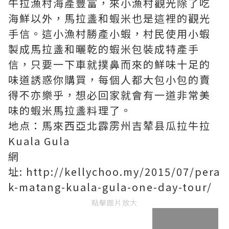
牛拉漁村海產豐富，來小漁村觀光除了吃
海鮮以外，馬拉盞和蝦米也是這裡的觀光
手信。這小漁村勝產小蝦，村民使用小蝦
製成馬拉盞和曬乾的蝦米包裝成特產手
信，只要一下車就撲鼻而來的鮮味十足的
味道誘惑你購買，每個人都大包小包的賣
得不亦樂乎，想必回家就會有一道非常美
味的蝦米馬拉盞料理了。
地点：馬來西亞北霹雳州吉辇县瓜拉牛拉
Kuala Gula
網
址: http://kellychoo.my/2015/07/pera
k-matang-kuala-gula-one-day-tour/
點擊圖片放大