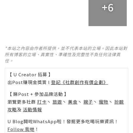
+6
*本站之內容由作者所提供，並不代表本站的立場。因此本站對
所有博客的立場、真實性、準確性及完整性不負任何法律責
任。
【 U Creator 招募 】
出Post賺現金獎賞 l
登記《社群創作有價企劃》
【 睇Post + 參加品牌活動 】
瀏覽更多社群
打卡
丶
旅遊
丶
美食
丶
親子
丶
寵物
丶
扮靚
攻略
及
活動情報
U Blog開咗WhatsApp啦！發掘更多吃喝玩樂資訊！
Follow 我哋
！