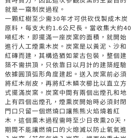
就是一窺制炭過程。
一顆紅樹至少需30年才可供砍伐製成木炭
原料，每支大約1.6公尺長。當收集大約40
噸紅木，即擺滿一座炭窯的面積，就開始
進行人工煙熏木炭。炭窯是以黃泥、沙和
紅磚而建，其構造猶如蒙古包裝，整個建
築不需拱頂，只依靠日以月計的建築經驗
依據圓頂弧形角度建起。送入炭窯前必須
將紅木削皮，再將紅木鱗次櫛比以直立方
式擺滿炭窯。炭窯中間有兩個出煙孔和地
上有四個出煙孔，煙熏炭開始時必須封閉
門口只留一個燃燒口讓熊熊火焰燒着紅
木，這個熏木過程需時至少日夜熏20天，
期間不能讓燃燒口的火熄滅以防止氧氣進