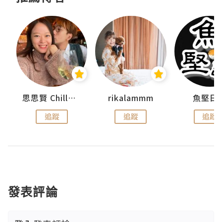
urnal
思思賢 ChillMyBabe
rikalammm
魚堅日
追蹤
追蹤
追蹤
發表評論