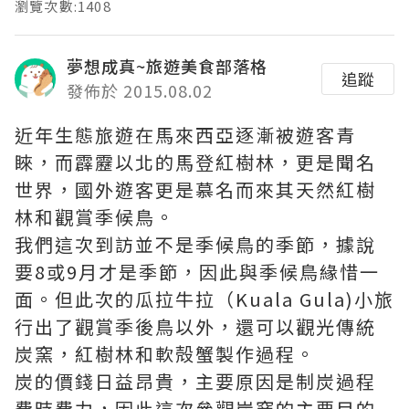
瀏覽次數:1408
夢想成真~旅遊美食部落格
追蹤
發佈於 2015.08.02
近年生態旅遊在馬來西亞逐漸被遊客青
睞，而霹靂以北的馬登紅樹林，更是聞名
世界，國外遊客更是慕名而來其天然紅樹
林和觀賞季候鳥。
我們這次到訪並不是季候鳥的季節，據說
要8或9月才是季節，因此與季候鳥緣惜一
面。但此次的瓜拉牛拉（Kuala Gula)小旅
行出了觀賞季後鳥以外，還可以觀光傳統
炭窯，紅樹林和軟殻蟹製作過程。
炭的價錢日益昂貴，主要原因是制炭過程
費時費力，因此這次參觀炭窯的主要目的