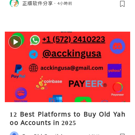
正版软件分享
4小時前
顺势做多，在巨头上市潮来临前享受泡
沫化红利 开户美股返佣btc最高90%得
28U买服
12 Best Platforms to Buy Old Yah
oo Accounts in 2025