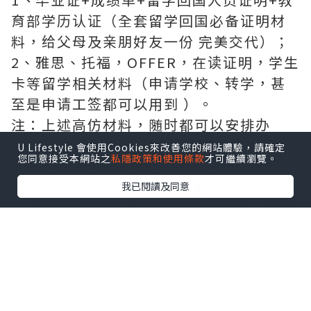
育部学历认证（全套留学回国必备证明材
料，给父母及亲朋好友一份 完美交代）；
2、雅思、托福，OFFER，在读证明，学生
卡等留学相关材料（申请学校、转学，甚
至是申请工签都可以用到 ）。
注：上述高仿材料，随时都可以安排办
理，毕业证成绩单，学校，专业，学位，
U Lifestyle 會使用Cookies來改善您的網站體驗，請確定
您同意接受本網站之
私隱政策和使用條款
才可繼續瀏覽。
毕业时间都可以根据客户要求安排 。
二、真实网上可查的证明材料
我已閱讀及同意
1、教育部学历学位认证，留服官网真实存
档可查，永久存档。
2、留学回国人员证明（使馆认证），使馆
网站真实存档可查。
3丶部分学校真实学历学历认证（官网可