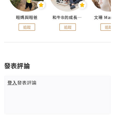
 Swan
暟媽與暟爸
和牛B的成長日記
文珊 ManS
追蹤
追蹤
追蹤
發表評論
登入
發表評論