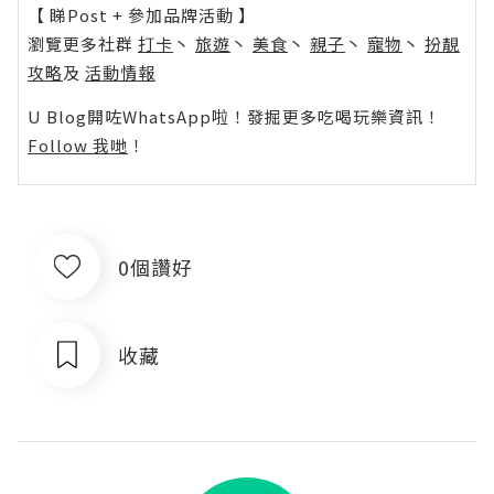
【 睇Post + 參加品牌活動 】
瀏覽更多社群
打卡
丶
旅遊
丶
美食
丶
親子
丶
寵物
丶
扮靚
攻略
及
活動情報
U Blog開咗WhatsApp啦！發掘更多吃喝玩樂資訊！
Follow 我哋
！
0個讚好
收藏