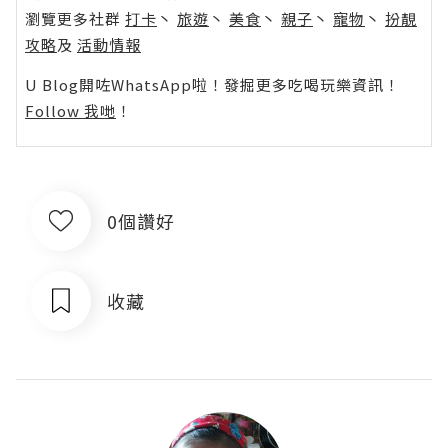
瀏覽更多社群
打卡
丶
旅遊
丶
美食
丶
親子
丶
寵物
丶
扮靚
攻略
及
活動情報
U Blog開咗WhatsApp啦！發掘更多吃喝玩樂資訊！
Follow 我哋
！
0個讚好
收藏