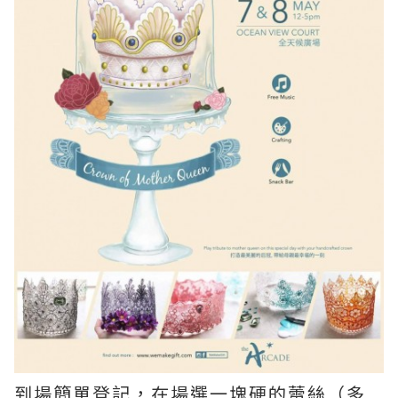
到場簡單登記，在場選一塊硬的蕾絲（多