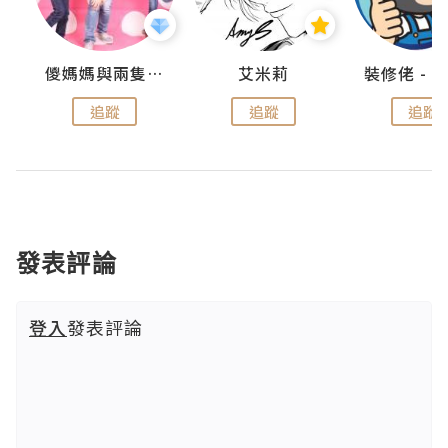
點滴
儍媽媽與兩隻小魔怪之家
艾米莉
追蹤
追蹤
追蹤
發表評論
登入
發表評論