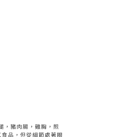
火腿，豬肉腸，雞胸，煎
工食品，但從細節處著眼