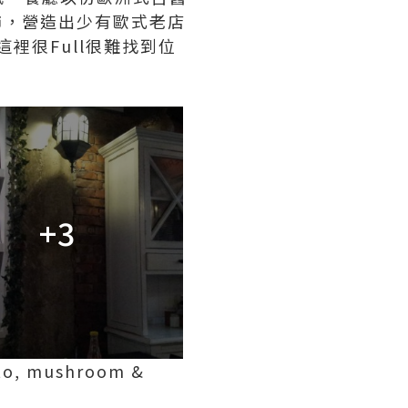
飾，營造出少有歐式老店
裡很Full很難找到位
+3
to, mushroom &