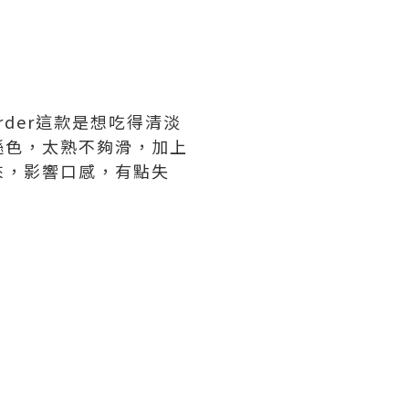
，女友order這款是想吃得清淡
遜色，太熟不夠滑，加上
來，影響口感，有點失