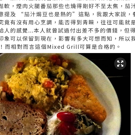
鬆軟，煙肉火腿番茄那些也燒得剛好不至太焦，茄汁
意提及 “茄汁焗豆也是熱的”這點，我跟大家說，
究竟有沒有用心烹調，能否得到青睞，往往可能就是
給人的感覺...本人就曾試過付出差不多的價錢，但
印象可以保留到現在，影響有多大可想而知，所以
而相對而言這個Mixed Grill可算是合格的。