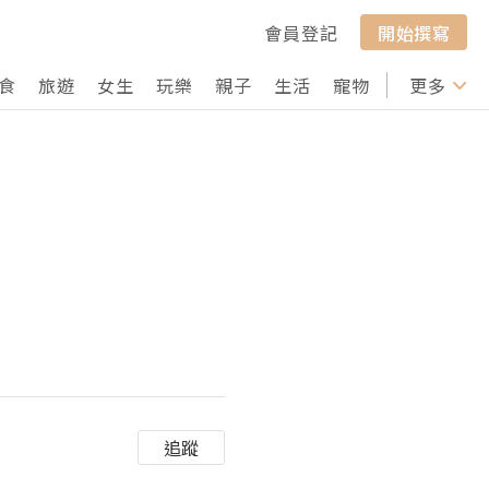
會員登記
開始撰寫
食
旅遊
女生
玩樂
親子
生活
寵物
行山
更多
打卡
追蹤