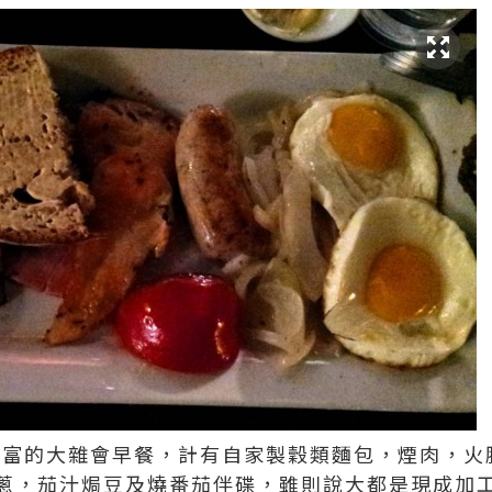
是一個挺豐富的大雜會早餐，計有自家製穀類麵包，煙肉，
蔥，茄汁焗豆及燒番茄伴碟，雖則說大都是現成加