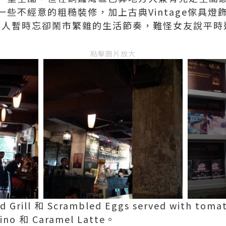
些不經意的粗糙裝修，加上古典Vintage傢具燈
氛，讓人暫時忘卻鬧市繁雜的生活節奏，難怪女友說平時這
點擊圖片放大
ill 和 Scrambled Eggs served with toma
no 和 Caramel Latte。