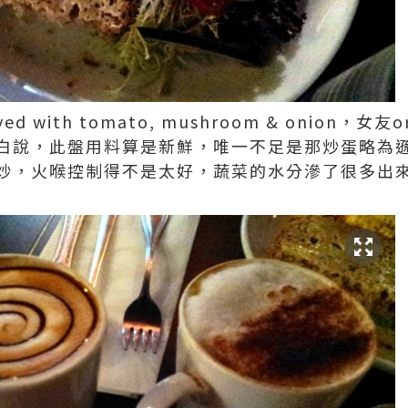
erved with tomato, mushroom & onion
白說，此盤用料算是新鮮，唯一不足是那炒蛋略為
炒，火喉控制得不是太好，蔬菜的水分滲了很多出