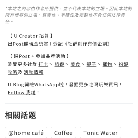
*本站之內容由作者所提供，並不代表本站的立場。因此本站對
所有博客的立場、真實性、準確性及完整性不負任何法律責
任。
【 U Creator 招募 】
出Post賺現金獎賞 l
登記《社群創作有價企劃》
【 睇Post + 參加品牌活動 】
瀏覽更多社群
打卡
丶
旅遊
丶
美食
丶
親子
丶
寵物
丶
扮靚
攻略
及
活動情報
U Blog開咗WhatsApp啦！發掘更多吃喝玩樂資訊！
Follow 我哋
！
相關話題
@home café
Coffee
Tonic Water