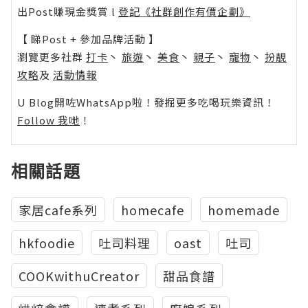
出Post賺現金獎賞 l
登記《社群創作有價企劃》
【 睇Post + 參加品牌活動 】
瀏覽更多社群
打卡
丶
旅遊
丶
美食
丶
親子
丶
寵物
丶
扮靚
攻略
及
活動情報
U Blog開咗WhatsApp啦！發掘更多吃喝玩樂資訊！
Follow 我哋
！
相關話題
家居cafe系列
homecafe
homemade
hkfoodie
吐司料理
oast
吐司
COOKwithuCreator
甜品食譜