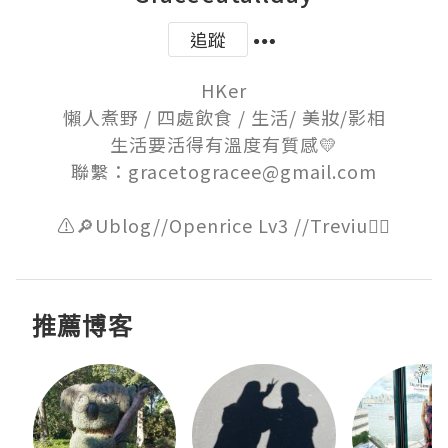
追蹤
HKer

懶人煮野 / 四處飲食 / 生活/ 美妝/影相

生活要活得有溫度有質感💛

聯繫：gracetogracee@gmail.com

推薦博客