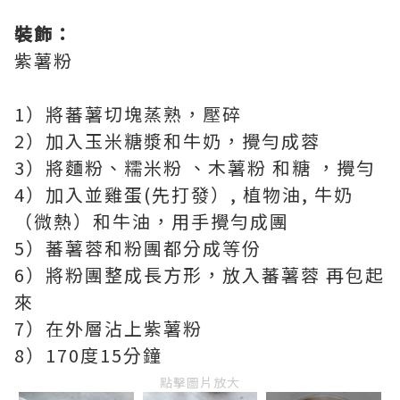
裝飾：
紫薯粉
1）將蕃薯切塊蒸熟，壓碎
2）加入玉米糖漿和牛奶，攪勻成蓉
3）將麵粉、糯米粉 、木薯粉 和糖 ，攪勻
4）加入並雞蛋(先打發）, 植物油, 牛奶
（微熱）和牛油，用手攪勻成團
5）蕃薯蓉和粉團都分成等份
6）將粉團整成長方形，放入蕃薯蓉 再包起
來
7）在外層沾上紫薯粉
8）170度15分鐘
點擊圖片放大