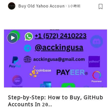
Buy Old Yahoo Accoun
1小時前
Step-by-Step: How to Buy, GitHub
Accounts In 20..