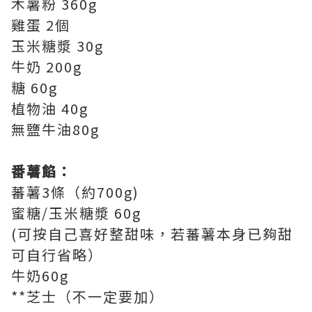
木薯粉 360g
雞蛋 2個
玉米糖漿 30g
牛奶 200g
糖 60g
植物油 40g
無鹽牛油80g
番薯餡：
蕃薯3條（約700g)
蜜糖/玉米糖漿 60g
(可按自己喜好整甜味，若蕃薯本身已夠甜
可自行省略）
牛奶60g
**芝士（不一定要加）