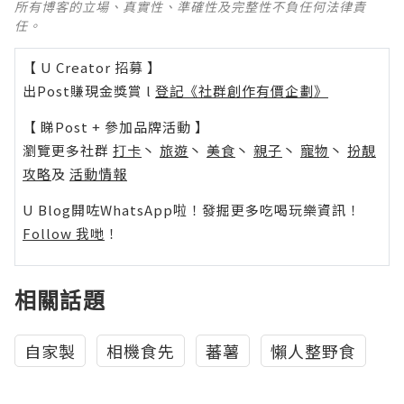
所有博客的立場、真實性、準確性及完整性不負任何法律責
任。
【 U Creator 招募 】
出Post賺現金獎賞 l
登記《社群創作有價企劃》
【 睇Post + 參加品牌活動 】
瀏覽更多社群
打卡
丶
旅遊
丶
美食
丶
親子
丶
寵物
丶
扮靚
攻略
及
活動情報
U Blog開咗WhatsApp啦！發掘更多吃喝玩樂資訊！
Follow 我哋
！
相關話題
自家製
相機食先
蕃薯
懶人整野食