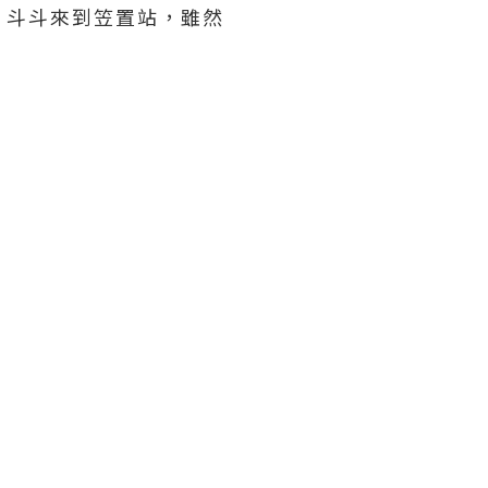
，斗斗來到笠置站，雖然