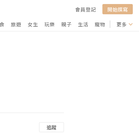
會員登記
開始撰寫
食
旅遊
女生
玩樂
親子
生活
寵物
行山
更多
打卡
追蹤