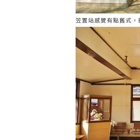
笠置站感覺有點舊式，