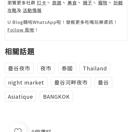
瀏覽更多社群
打卡
丶
旅遊
丶
美食
丶
親子
丶
寵物
丶
扮靚
攻略
及
活動情報
U Blog開咗WhatsApp啦！發掘更多吃喝玩樂資訊！
Follow 我哋
！
相關話題
曼谷夜市
夜市
泰國
Thailand
night market
曼谷河畔夜市
曼谷
Asiatique
BANGKOK
0個讚好