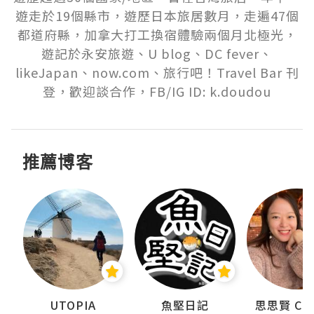
遊走於19個縣市，遊歷日本旅居數月，走遍47個
都道府縣，加拿大打工換宿體驗兩個月北極光，
遊記於永安旅遊、U blog、DC fever、
likeJapan、now.com、旅行吧！Travel Bar 刊
登，歡迎談合作，FB/IG ID: k.doudou
推薦博客
urnal
UTOPIA
魚堅日記