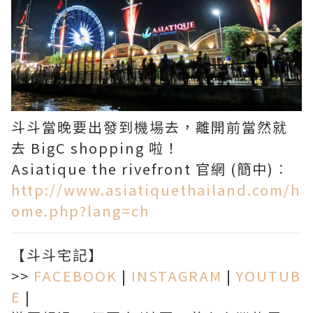
斗斗當晚要出發到機場去，離開前當然就
去 BigC shopping 啦！
Asiatique the rivefront 官網 (簡中)︰
http://www.asiatiquethailand.com/h
ome.php?lang=ch
【斗斗宅記】
>>
FACEBOOK
|
INSTAGRAM
|
YOUTUB
E
|