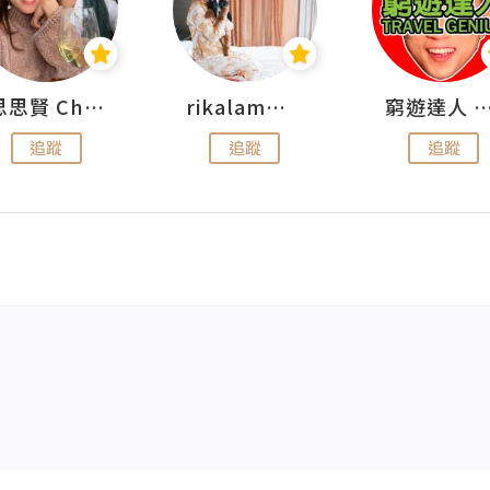
思思賢 ChillMyBabe
rikalammm
窮遊達人 Mr.TravelGe
追蹤
追蹤
追蹤