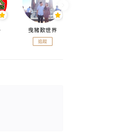
nius
曳豬歎世界
Koalascities (^O^)! @ UTravel
追蹤
追蹤