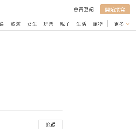
會員登記
開始撰寫
食
旅遊
女生
玩樂
親子
生活
寵物
行山
更多
打卡
追蹤