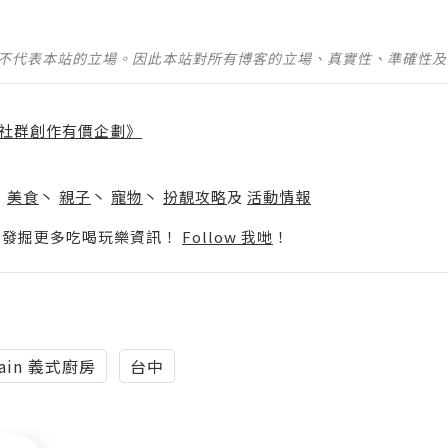
並不代表本站的立場。因此本站對所有博客的立場、真實性、準確性
社群創作有價企劃》
】
丶
美食
丶
親子
丶
寵物
丶
扮靚攻略
及
活動情報
p啦！發掘更多吃喝玩樂資訊！
Follow 我哋
！
pain 義式廚房
台中