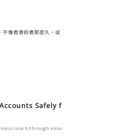
，不像香港的煮那麼久，或
Accounts Safely f
siness reach through emai
g Gmail accounts might s