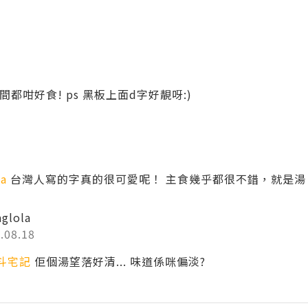
間間都咁好食! ps 黑板上面d字好靚呀:)
la
台灣人寫的字真的很可愛呢！ 主食幾乎都很不錯，就是
aglola
.08.18
斗宅記
佢個湯望落好清... 味道係咪偏淡?