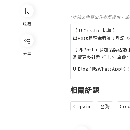
*本站之內容由作者所提供，
收藏
【 U Creator 招募 】
出Post賺現金獎賞 l
登記《
【 睇Post + 參加品牌活動 
分享
瀏覽更多社群
打卡
丶
旅遊
U Blog開咗WhatsAp
相關話題
Copain
台灣
Co