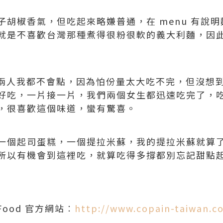
子胡椒香氣，但吃起來略嫌普通，在 menu 有說
就是不喜歡台灣那種煮得很粉很軟的義大利麵，因
只有兩人我都不會點，因為怕份量太大吃不完，但沒想
吃，一片接一片，我們兩個女生都迅速吃完了，吃得很
，很喜歡這個味道，蠻有驚喜。
一個起司蛋糕，一個提拉米蘇，我的提拉米蘇就算
所以有機會到這裡吃，就算吃得多撐都別忘記甜點
ne Food 官方網站︰
http://www.copain-taiwan.c