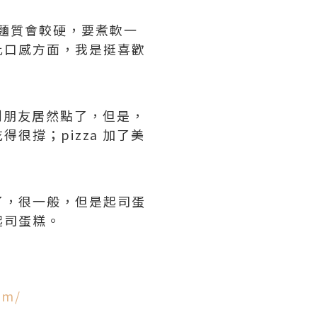
明麵質會較硬，要煮軟一
此口感方面，我是挺喜歡
到朋友居然點了，但是，
撐；pizza 加了美
了，很一般，但是起司蛋
起司蛋糕。
om/