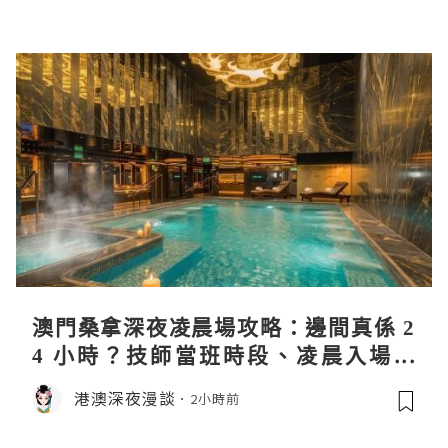
澳門桑拿深夜凌晨場攻略：邊間真係 2
4 小時？技師當班時段、凌晨入場流
程、過夜安排一次過講清
港澳深夜漫談
2小時前