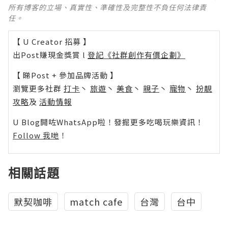
所有博客的立場、真實性、準確性及完整性不負任何法律責
任。
【 U Creator 招募 】
出Post賺現金獎賞 l
登記《社群創作有價企劃》
【 睇Post + 參加品牌活動 】
瀏覽更多社群
打卡
丶
旅遊
丶
美食
丶
親子
丶
寵物
丶
扮靚
攻略
及
活動情報
U Blog開咗WhatsApp啦！發掘更多吃喝玩樂資訊！
Follow 我哋
！
相關話題
默契咖啡
match cafe
台灣
台中