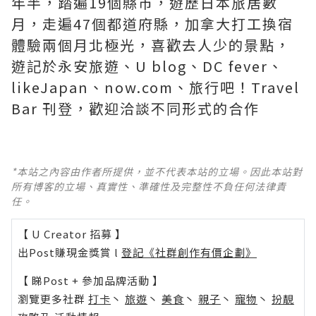
年半，踏遍19個縣市，遊歷日本旅居數
月，走遍47個都道府縣，加拿大打工換宿
體驗兩個月北極光，喜歡去人少的景點，
遊記於永安旅遊、U blog、DC fever、
likeJapan、now.com、旅行吧！Travel
Bar 刊登，歡迎洽談不同形式的合作
*本站之內容由作者所提供，並不代表本站的立場。因此本站對
所有博客的立場、真實性、準確性及完整性不負任何法律責
任。
【 U Creator 招募 】
出Post賺現金獎賞 l
登記《社群創作有價企劃》
【 睇Post + 參加品牌活動 】
瀏覽更多社群
打卡
丶
旅遊
丶
美食
丶
親子
丶
寵物
丶
扮靚