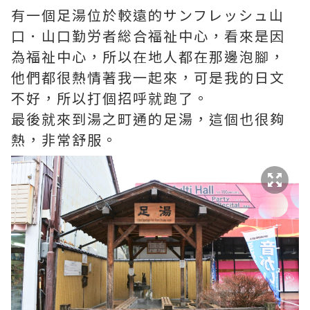
有一個足湯位於較遠的サンフレッシュ山
口．山口勤労者総合福祉中心，看來是因
為福祉中心，所以在地人都在那邊泡腳，
他們都很熱情著我一起來，可是我的日文
不好，所以打個招呼就跑了。
最後就來到湯之町通的足湯，這個也很夠
熱，非常舒服。