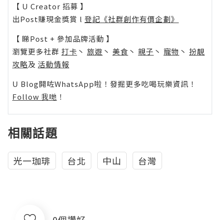
【 U Creator 招募 】
出Post賺現金獎賞 l
登記《社群創作有價企劃》
【 睇Post + 參加品牌活動 】
瀏覽更多社群
打卡
丶
旅遊
丶
美食
丶
親子
丶
寵物
丶
扮靚
攻略
及
活動情報
U Blog開咗WhatsApp啦！發掘更多吃喝玩樂資訊！
Follow 我哋
！
相關話題
光一珈琲
台北
中山
台灣
0個讚好