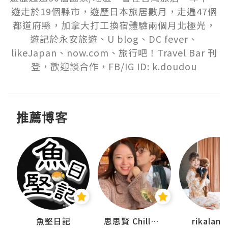
遊走於19個縣市，遊歷日本旅居數月，走遍47個
都道府縣，加拿大打工換宿體驗兩個月北極光，
遊記於永安旅遊、U blog、DC fever、
likeJapan、now.com、旅行吧！Travel Bar 刊
登，歡迎談合作，FB/IG ID: k.doudou
推薦博客
urnal
魚堅日記
思思賢 ChillMyBabe
rikala