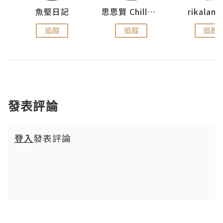
urnal
魚堅日記
思思賢 ChillMyBabe
rikala
追蹤
追蹤
追蹤
發表評論
登入
發表評論