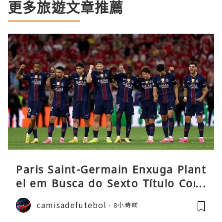
更多旅遊文章推薦
Paris Saint-Germain Enxuga Plant
el em Busca do Sexto Título Cons
ecutivo da Liga
camisadefutebol
8小時前