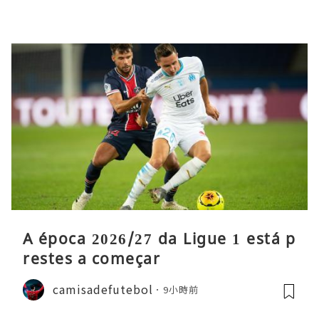
A época 2026/27 da Ligue 1 está p
restes a começar
camisadefutebol
9小時前