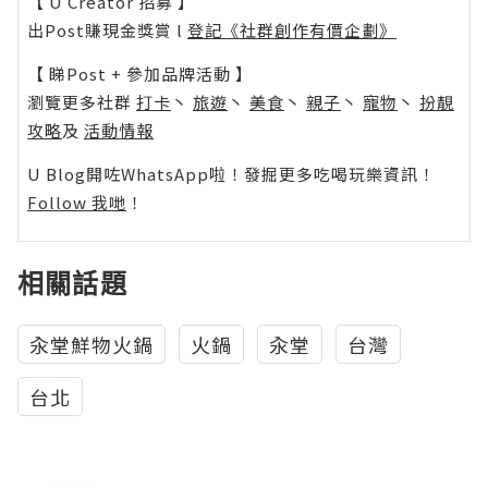
【 U Creator 招募 】
出Post賺現金獎賞 l
登記《社群創作有價企劃》
【 睇Post + 參加品牌活動 】
瀏覽更多社群
打卡
丶
旅遊
丶
美食
丶
親子
丶
寵物
丶
扮靚
攻略
及
活動情報
U Blog開咗WhatsApp啦！發掘更多吃喝玩樂資訊！
Follow 我哋
！
相關話題
汆堂鮮物火鍋
火鍋
汆堂
台灣
台北