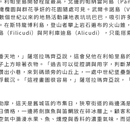
利帕里島開發程度最高，北邊的帕納雷阿島（Pan
翠，橄欖園與群花爭妍的花園隨處可見。武爾卡諾島（Vu
i），數個世紀以來的地熱活動讓地表坑坑巴巴，吸引
。在斯特龍博利島，登山者攀上岩石遍布的火山錐
Filicudi）與阿利庫迪島（Alicudi），只
番天地，」薩塔拉瑪齊亞說，這會兒他在利帕里島
子上方晾著衣物。「過去可以從腔調與用字，判斷
鑽出小巷，來到碼頭旁的山丘上，一處中世紀堡壘
浮載沉。「這裡畫圖很容易，」薩塔拉瑪齊亞說，
勒摩，這天是舊城區的市集日，狹窄街道的兩邊滿
日價格，一邊將劍旗魚與笛鯛放在碎冰層上。顧客
空氣中瀰漫水果、魚、燻煙與香料的濃重氣味，而