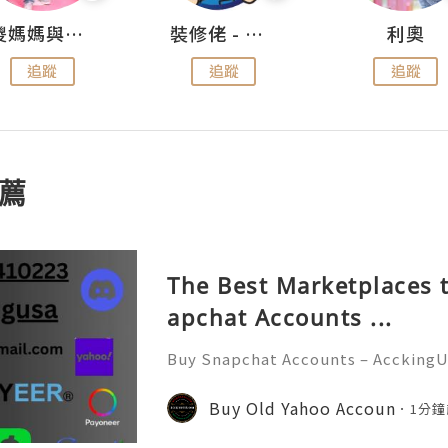
儍媽媽與兩隻小魔怪之家
裝修佬 - 香港一站式網上裝修平台
利奧
追蹤
追蹤
追蹤
薦
The Best Marketplaces t
apchat Accounts ...
Buy Snapchat Accounts – AcckingU
l era, social media platforms play
nication, branding, and marketin
Buy Old Yahoo Accoun
1分鐘
at has become one of the most