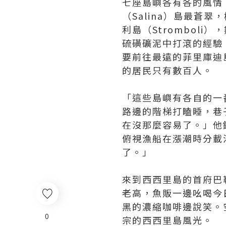
七座島嶼各有各的風情。
（Salina）島最蒼
利島（Strombol
硫磺礦泥中打滾的經驗
要前往最遠的菲里庫迪島（
的居民只有數百人。
「這些島嶼有各自的一
路邊的階梯打瞌睡，巷
在沒那麼容易了。」他
俯視漁船在漲潮時分載
了。」
來到西西里島的首府巴
老高，魚販一邊吆喝今
黑的濃縮咖啡邊說笑。
0
宗的西西里島風光。