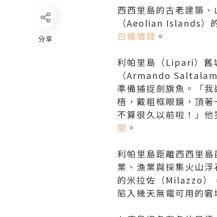
西西里島的古老建築、
（Aeolian Isl
白蟻價錢
。
分享
利帕里島（Lipari
（Armando Sal
準備捕捉劍旗魚。「我
梧，戴粗框眼鏡，頂著
不算很久以前啦！」他
間
。
利帕里島距離西西里島
業、漁業與採集火山浮
的米拉佐（Milazz
陷入幾天無電可用的窘