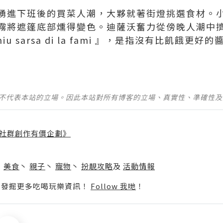
湧進下班後的買菜人潮，大夥就著街燈挑選食材。
霧將遮篷底部燻得變色。迪薩沃奮力從傍晚人潮中
ghiu sarsa di la fami 』，是指沒有比飢餓
並不代表本站的立場。因此本站對所有博客的立場、真實性、準確性
社群創作有價企劃》
】
丶
美食
丶
親子
丶
寵物
丶
扮靚攻略
及
活動情報
p啦！發掘更多吃喝玩樂資訊！
Follow 我哋
！