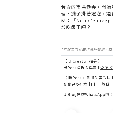
黃昏的市場巷弄，開始
理，攤子掛著燈泡，煙
話：『Non c'e meg
該吃飯了吧？」
*本站之內容由作者所提供，
【 U Creator 招募 】
出Post賺現金獎賞 l
登記《
【 睇Post + 參加品牌活動 
瀏覽更多社群
打卡
丶
旅遊
U Blog開咗WhatsAp