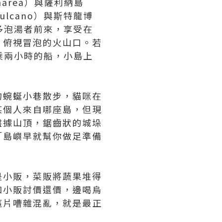
area）與薩利納島
lcano）與斯特龍博
許多泡湯者前來，享受在
，俯視冒泡的火山口。若
能搭乘兩小時的船，小島上
的蜿蜒小巷散步，貓咪在
某個人來自哪座島，但現
盤據山頂，鋸齒狀的城垛
「島嶼早就幫你做足準備
是小販，菜販將蔬果堆得
和小販討價還價，邊喝烏
這片嘈雜混亂，就是最正