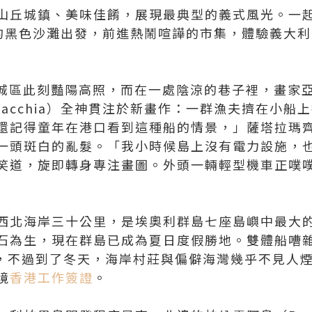
山丘城鎮、美味佳餚，展現最典型的義式風光。一
ands）的黑色沙灘出發，前進熱鬧喧譁的市集，體驗義
）舊城區此刻豔陽高照，而在一處陰涼的巷子裡，畫家
talamacchia）全神貫注於新畫作：一群漁夫擠在
還記得童年在港口看到這種船的情景，」薩塔拉瑪
一頭斑白的亂髮。「我小時候島上沒有電力設施，
笑道，旋即轉身專注畫圖。外頭一輛輕型機車正噗
西北海岸三十公里，是埃奧利群島七座島嶼中最大
石為生，現在群島已成為夏日度假勝地。雙體船嘈
o），不過到了冬天，海岸村莊與偏僻海灣幾乎不見人
境
香港工作簽證
。