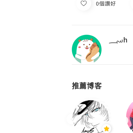
0個讚好
؄h
推薦博客