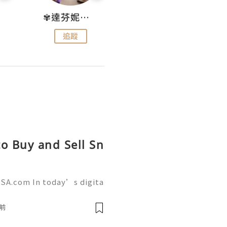
✾達芬妮•愛孩子•愛生活✾
wendysugar享受生活gogogo
追蹤
追蹤
o Buy and Sell Sn
SA.com In today’s digita
 a powerful role in commu
g. AcckingUSA.com Snapch
前