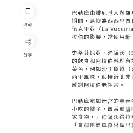
巴勒摩由腓尼基人與羅
期間，島嶼為西西里酋長國
收藏
伍克里亞（La Vucc
拉伯的影響，常使用糖
史蒂芬妮亞．迪薩沃（St
分享
的飲食和阿拉伯料理有
菜色，例如沙丁魚麵（pa
西里風味，很接近北非
感謝阿拉伯老祖宗。」
巴勒摩宛如迷宮的巷弄
小吃的攤子，賣香煎鷹
家食物，」迪薩沃得拉
「會運用簡單食材做出