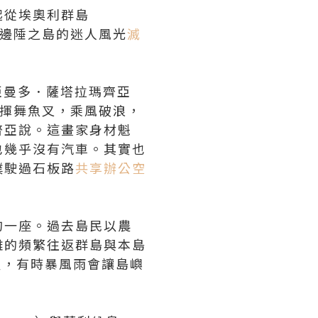
起從埃奧利群島
大利邊陲之島的迷人風光
滅
亞曼多．薩塔拉瑪齊亞
小船上揮舞魚叉，乘風破浪，
齊亞說。這畫家身材魁
也幾乎沒有汽車。其實也
噗駛過石板路
共享辦公空
的一座。過去島民以農
雜的頻繁往返群島與本島
煙，有時暴風雨會讓島嶼