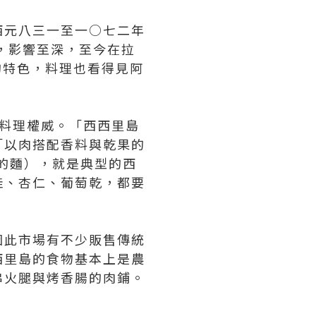
西元八三一至一○七二年
於此，影響至深，至今在拉
）的特色，料理也看得見阿
本地料理權威。「西西里島
「以肉搭配香料與乾果的
茴香的麵），就是典型的西
桂、杏仁、葡萄乾，都要
因此市場有不少販售傳統
西里島的食物基本上是農
串火腿與烤香腸的肉鋪。