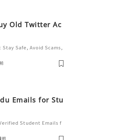
uy Old Twitter Ac
: Stay Safe, Avoid Scams,
X (formerly Twitter) is on
al media platforms, conne
前
Edu Emails for Stu
erified Student Emails f
ick assistance? Our team i
sit now our websitehttp
鐘前