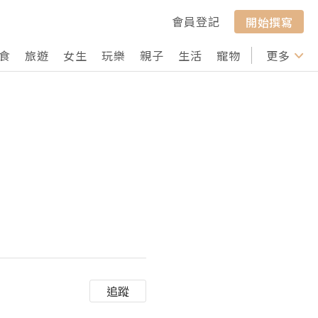
會員登記
開始撰寫
食
旅遊
女生
玩樂
親子
生活
寵物
行山
更多
打卡
追蹤