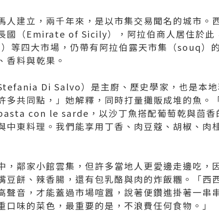
馬人建立，兩千年來，是以市集交易聞名的城市。
（Emirate of Sicily），阿拉伯商人居住
iria）等四大市場，仍帶有阿拉伯露天市集（souq
、香料與乾果。
efania Di Salvo）是主廚、歷史學家，也是
許多共同點，」她解釋，同時打量攤販成堆的魚。
sta con le sarde，以沙丁魚搭配葡萄乾與
與中東料理。我們能享用丁香、肉豆蔻、胡椒、肉
中，鄰家小館雲集，但許多當地人更愛邊走邊吃，
嘴豆餅、辣香腸，還有包乳酪與肉的炸飯糰。「西
高聲音，才能蓋過市場喧囂，說著便鑽進掛著一串
重口味的菜色，最重要的是，不浪費任何食物。」