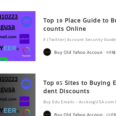
Top 10 Place Guide to B
counts Online
X (Twitter) Account Security Guide
and Grow Your Account Organically 
e of the world's most popular soci
Buy Old Yahoo Accoun
9分鐘
cting millions of use
Top 05 Sites to Buying 
dent Discounts
Buy Edu Emails – AcckingUSA.com V
or Exclusive Benefits 📞🚀 Need qu
s always online — Just contact! Vi
Buy Old Yahoo Accoun
15分