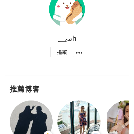
؄h
追蹤
推薦博客