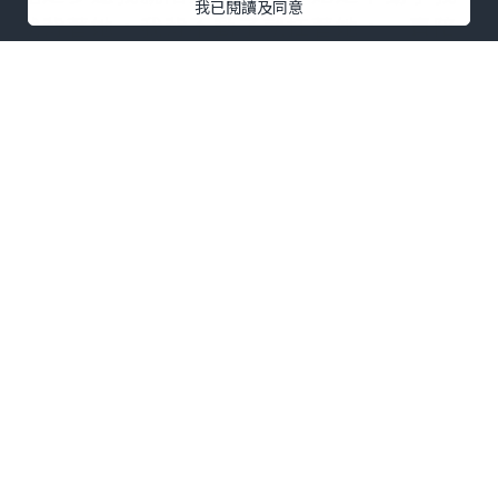
我已閱讀及同意
就背著她，我背不動了就扛著她，一直陪
她到最後的時刻，再和她一起笑著，擁抱
著永遠地睡去不再醒來。而結局的全部意
義只在於總結一份情感，天長地久多半是
空頭支票，在一起的惺惺相惜更意味著永
恆。正如有人說：“佛家的要義不是要人
墮入頹廢，而在於懂得活在當下”。當年
張愛玲與胡蘭成之間的那一紙婚書上留下
的只不過是“願使現世安穩、歲月靜好”
這十個字。對於一份情感，往前看與往後
看都是徒勞的，領悟這一點，心胸再狹窄
的人，多半是女子，便可以活得輕鬆些，
愛的灑脫些，收穫的豐碩些
靚次伯紅酒價
錢
。