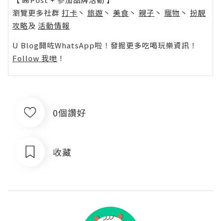
瀏覽更多社群
打卡
丶
旅遊
丶
美食
丶
親子
丶
寵物
丶
扮靚
攻略
及
活動情報
U Blog開咗WhatsApp啦！發掘更多吃喝玩樂資訊！
Follow 我哋
！
0個讚好
收藏