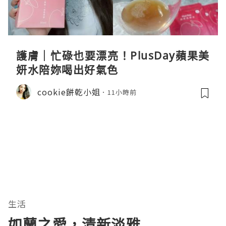
護膚｜忙碌也要漂亮！PlusDay蘋果美
妍水陪妳喝出好氣色
cookie餅乾小姐
11小時前
生活
如蘭之愛，清新淡雅