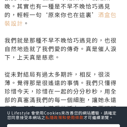
晚。其實也有一種是不早不晚恰巧遇見
的，輕輕一句‘原來你也在這裏’
酒盒包
裝設計
。
我們就是那種不早不晚恰巧遇見的，也很
自然地造就了我們愛的傳奇。真是催人淚
下，上天真是慈悲。
從未對結局有過太多期許，相反，很淡
薄。覺得那是很遙遠的事情。我們只懂得
珍惜今天，珍惜在一起的分分秒秒，用全
部的真塞滿我們的每一個細胞，讓她永遠
豐滿、健康，充滿愛的活力。我只要緊緊
U Lifestyle 會使用Cookies來改善您的網站體驗，請確定
地拉著手，用我的身體為她遮風擋雨，她
您同意接受本網站之
私隱政策和使用條款
才可繼續瀏覽。
能走多遠我就陪她走多遠，她走不動了我