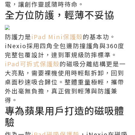
電，讓創作靈感隨時待命。
全方位防護，輕薄不妥協
防護力是
iPad Mini保護殼
的基本功。
iNexio採用四角全包邊防撞護角與360度
完整包覆設計，達到軍規級防摔標準。
iPad可拆式保護殼
的磁吸分離結構更是一
大亮點，需要裸機使用時輕鬆拆卸，回到
桌面秒速吸合歸位。整體重量極輕，攜帶
外出毫無負擔，真正做到輕薄與防護兼
得。
專為蘋果用戶打造的磁吸體
驗
作為一款
iPad磁吸保護殼
，iNexio在磁吸