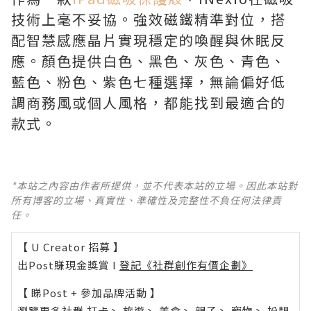
技術上毫不妥協。強效磁鐵精準對位，搭
配智慧感應晶片實現穩定的喚醒與休眠反
應。顏色提供白色、黑色、灰色、青色、
藍色、粉色、紫色七種選擇，無論偏好低
調商務風或個人風格，都能找到最適合的
款式。
*本站之內容由作者所提供，並不代表本站的立場。因此本站對
所有博客的立場、真實性、準確性及完整性不負任何法律責
任。
【 U Creator 招募 】
出Post賺現金獎賞 l
登記《社群創作有價企劃》
【 睇Post + 參加品牌活動 】
瀏覽更多社群
打卡
丶
旅遊
丶
美食
丶
親子
丶
寵物
丶
扮靚