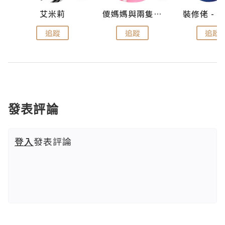
點滴
艾米莉
儍媽媽與兩隻小魔怪之家
追蹤
追蹤
追蹤
發表評論
登入
發表評論