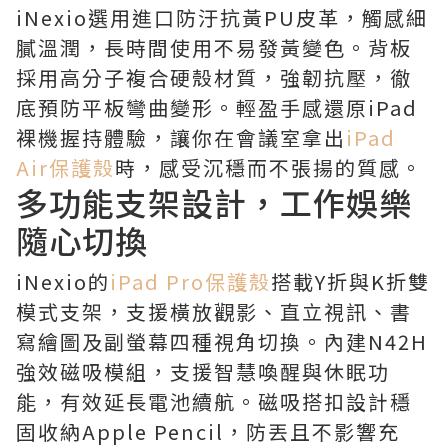
iNexio選用進口防汙抗黃PU皮革，觸感細
膩溫潤，長時間使用不易發黃變色。背板
採用高分子複合硬殼材質，強韌抗壓，徹
底預防平板彎曲變形。輕盈手感還原iPad
裸機握持體驗，讓你在會議室拿出
iPad
Air保護殼
時，感受沉穩而不張揚的質感。
多功能支架設計，工作娛樂
隨心切換
iNexio的
iPad Pro保護殼
搭載Y折與K折雙
模式支架，支援橫放觀影、直立視訊、書
寫繪圖及副螢幕四種視角切換。內建N42H
強效磁吸模組，支援智慧喚醒與休眠功
能，有效延長電池續航。磁吸搭扣設計穩
固收納Apple Pencil，防丟且不影響充