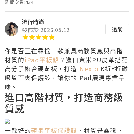
瀏覽次數:434
流行時尚
追蹤
發佈於 2026.05.12
你是否正在尋找一款兼具商務質感與高階
材質的
iPad平板殼
？進口奈米PU皮革搭配
高分子複合硬背板，打造
iNexio
K折Y折磁
吸雙面夾保護殼，讓你的iPad展現專業品
味。
進口高階材質，打造商務級
質感
一款好的
蘋果平板保護殼
，材質是靈魂。