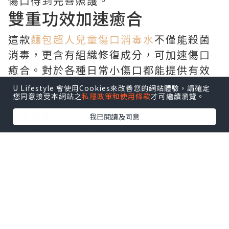
傷口得到完善照護。
雙重功效加速癒合
這款
麵包超人兒童傷口消毒水
不僅能殺菌
消毒，更含有組織修復成分，可加速傷口
癒合。對於各種日常小傷口都能提供有效
護理，配合
液體絆創膏
使用，能在傷口表
U Lifestyle 會使用Cookies來改善您的網站體驗，請確定
您同意接受本網站之
私隱政策和使用條款
才可繼續瀏覽。
面形成保護膜，避免二次感染，讓癒合過
程更加順利。
我已閱讀及同意
便攜設計隨時防護
輕巧的噴霧設計讓護理變得簡單又衛生，
無論是居家使用還是外出攜帶都非常方
便。若遇到較嚴重的傷口，可先使用消毒
液清潔，再塗抹
皮膚消炎藥膏
，形成雙重
防護。這樣的便攜設計，讓家長隨時都能