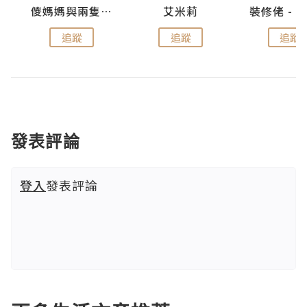
點滴
儍媽媽與兩隻小魔怪之家
艾米莉
追蹤
追蹤
追蹤
發表評論
登入
發表評論