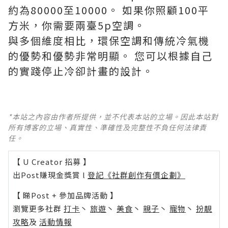
約為80000至10000。 如果你照顧100平
方米，你需要兩臺5p空調。
與多個維度相比，環保空調和傳統冷氣機
的優勢和優勢非常明顯。 您可以根據自己
的實踐停止冷卻計畫的設計。
*本站之內容由作者所提供，並不代表本站的立場。因此本站對
所有博客的立場、真實性、準確性及完整性不負任何法律責
任。
【 U Creator 招募 】
出Post賺現金獎賞 l
登記《社群創作有價企劃》
【 睇Post + 參加品牌活動 】
瀏覽更多社群
打卡
丶
旅遊
丶
美食
丶
親子
丶
寵物
丶
扮靚
攻略
及
活動情報