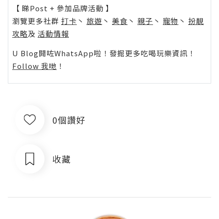
【 睇Post + 參加品牌活動 】
瀏覽更多社群
打卡
丶
旅遊
丶
美食
丶
親子
丶
寵物
丶
扮靚
攻略
及
活動情報
U Blog開咗WhatsApp啦！發掘更多吃喝玩樂資訊！
Follow 我哋
！
0個讚好
收藏