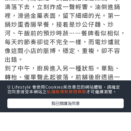
滴落下去，立刻炸成一聲輕響。油倒進鍋
裡，滑過金屬表面，留下細細的光。第一
鍋炒蛋香腸早餐，接着是炒公仔麵、炒
河、午飯前的預炒時蔬……餐牌看似相似，
每天的節奏卻從不完全一樣，而電炒爐就
像這間小店的脈搏，穩定、重複，卻不容
出錯。
到了中午，廚房進入另一種狀態。單點、
轉枱、催單聲此起彼落，前舖後廚透過一
道窗口相連，碟子從那裡出去，空碟又從
U Lifestyle 會使用Cookies來改善您的網站體驗，請確定
您同意接受本網站之
私隱政策和使用條款
才可繼續瀏覽。
那裡回來。師傅幾乎不再抬頭，只是熟練
地抓起一把菜、一勺醬，手腕一翻，鍋裡
我已閱讀及同意
火候均勻，菜色在幾秒之間完成。那是屬
於商用廚房的節奏：不華麗，卻極有效
率。