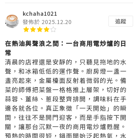
kchaha1021
追蹤
發佈於 2025.12.20
在熱油與聲浪之間：一台商用電炒爐的日
常
清晨的店裡還是安靜的，只聽見拖地的水
聲，和冰箱低低的運作聲。廚房燈一盞一
盞亮起來，金屬檯面反射着微弱的光。備
菜的師傅把菜盤一格格推上層架，切好的
蒜蓉、薑絲、蔥段整齊排開，調味料在手
邊各就各位。真正象徵「一天開始」的瞬
間，往往不是開門迎客，而是手指按下開
關，讓那台沉默一夜的商用電炒爐甦醒。
預熱的時間很短，鍋面開始泛起熱氣，水