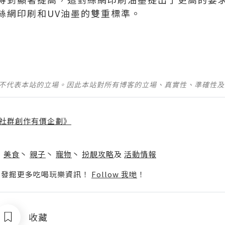
絲網印刷和UV油墨的雙重標準。
並不代表本站的立場。因此本站對所有博客的立場、真實性、準確性
社群創作有價企劃》
】
丶
美食
丶
親子
丶
寵物
丶
扮靚攻略
及
活動情報
p啦！發掘更多吃喝玩樂資訊！
Follow 我哋
！
收藏