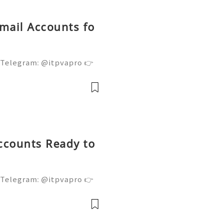
Gmail Accounts fo
 Telegram: @itpvapro 👉
👉⇨➤ Email : itpvapro@gm
ps://itpvapro.com Gmail i
l servi
ccounts Ready to
 Telegram: @itpvapro 👉
👉⇨➤ Email : itpvapro@gm
ps://itpvapro.com Gmail i
l servi