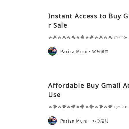
Instant Access to Buy 
r Sale
🔥☀️🔥☀️🔥☀️🔥☀️🔥☀️🔥☀️🔥☀️ 👉⇨➤
⇨➤ WhatsApp :+1 (909) 630-5664 
ail.com 👉⇨➤ Visit To Website: htt
Pariza Muni
30分鐘前
s one of the most widely used emai
Affordable Buy Gmail A
Use
🔥☀️🔥☀️🔥☀️🔥☀️🔥☀️🔥☀️🔥☀️ 👉⇨➤
⇨➤ WhatsApp :+1 (909) 630-5664 
ail.com 👉⇨➤ Visit To Website: htt
Pariza Muni
32分鐘前
s one of the most widely used emai