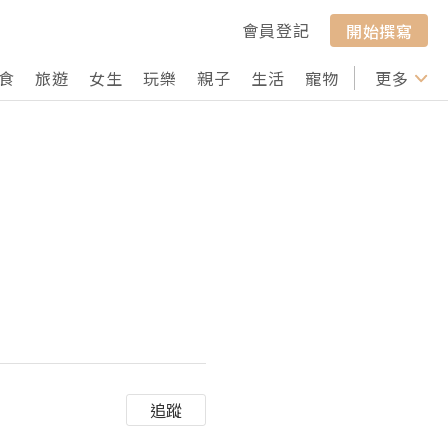
會員登記
開始撰寫
食
旅遊
女生
玩樂
親子
生活
寵物
行山
更多
打卡
追蹤