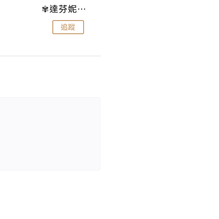
✾達芬妮•愛孩子•愛生活✾
wendysugar享受生活gogogo
追蹤
追蹤