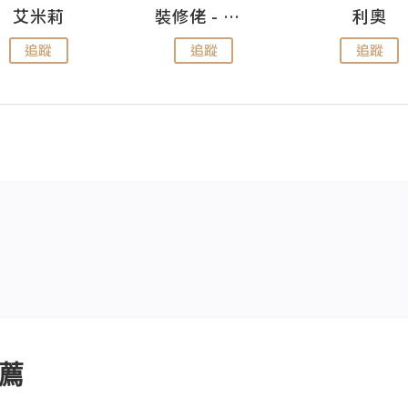
艾米莉
裝修佬 - 香港一站式網上裝修平台
利奧
追蹤
追蹤
追蹤
薦