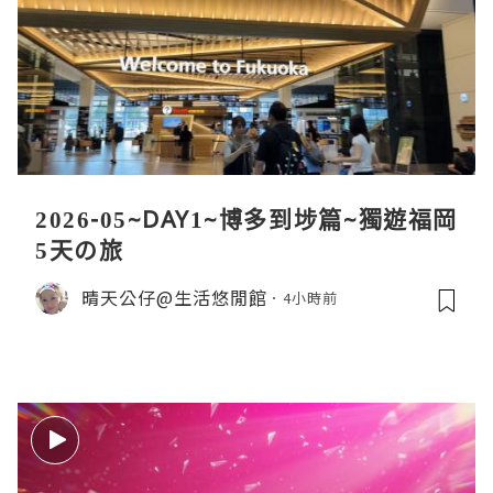
2026-05~DAY1~博多到埗篇~獨遊福岡
5天の旅
晴天公仔@生活悠閒館
4小時前