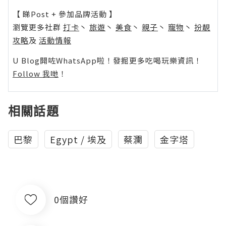
【 睇Post + 參加品牌活動 】
瀏覽更多社群
打卡
丶
旅遊
丶
美食
丶
親子
丶
寵物
丶
扮靚
攻略
及
活動情報
U Blog開咗WhatsApp啦！發掘更多吃喝玩樂資訊！
Follow 我哋
！
相關話題
巴黎
Egypt / 埃及
蔡瀾
金字塔
0個讚好