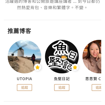
活躍過的博客和公開旅遊講座講者 ... 到今日都仍
然熱愛背包、音樂和繁體字。不變。
推薦博客
urnal
UTOPIA
魚堅日記
追蹤
追蹤
追蹤