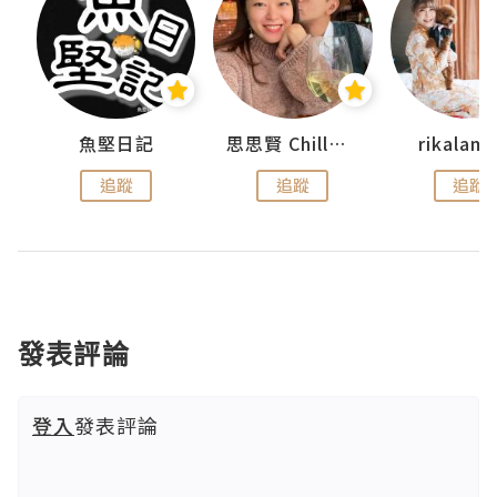
urnal
魚堅日記
思思賢 ChillMyBabe
rikala
追蹤
追蹤
追蹤
發表評論
登入
發表評論