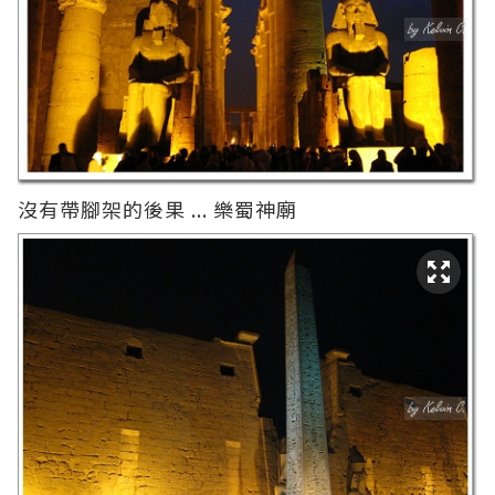
沒有帶腳架的後果 ... 樂蜀神廟