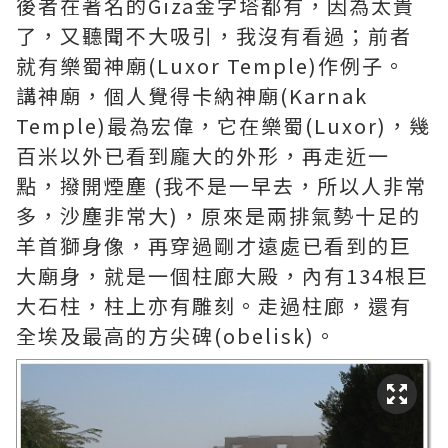
後者在著名的Giza金字塔都有，因為太貴
了，又聽聞不大吸引，我沒有看過；前者
就有樂蜀神廟(Luxor Temple)作例子。
講神廟，個人覺得卡納神廟(Karnak
Temple)最為宏偉，它在樂蜀(Luxor)，幾
百米以外已看到龐大的外形，再走近一
點，撥開煙塵 (我不是一早去，所以人非常
多，沙塵非常大)，原來是兩排氣勢十足的
羊首獅身像，再穿過剛才遠處已看到的巨
大廟身，就是一個柱廊大殿，內有134根巨
大石柱，柱上亦有雕刻。走過柱廊，還有
全埃及最高的方尖碑(obelisk)。