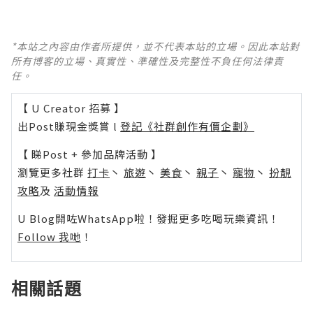
*本站之內容由作者所提供，並不代表本站的立場。因此本站對
所有博客的立場、真實性、準確性及完整性不負任何法律責
任。
【 U Creator 招募 】
出Post賺現金獎賞 l
登記《社群創作有價企劃》
【 睇Post + 參加品牌活動 】
瀏覽更多社群
打卡
丶
旅遊
丶
美食
丶
親子
丶
寵物
丶
扮靚
攻略
及
活動情報
U Blog開咗WhatsApp啦！發掘更多吃喝玩樂資訊！
Follow 我哋
！
相關話題