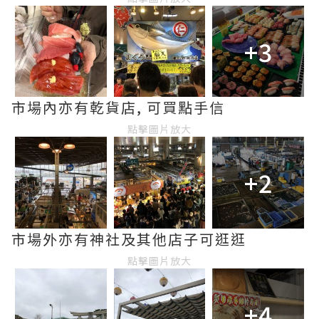
+3
市場內亦有乾貨店, 可買點手信
點擊圖片放大
+2
市場外亦有神社及其他店子可逛逛
點擊圖片放大
+4