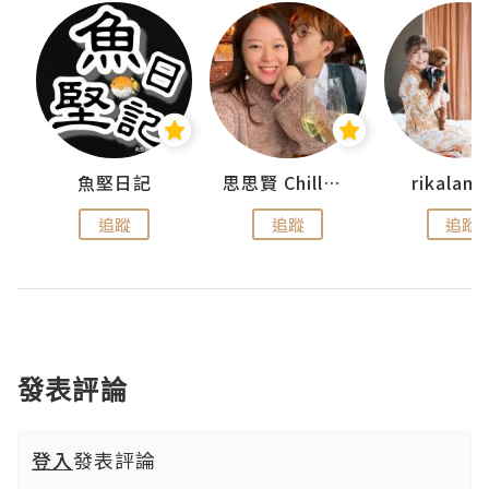
urnal
魚堅日記
思思賢 ChillMyBabe
rikala
追蹤
追蹤
追蹤
發表評論
登入
發表評論