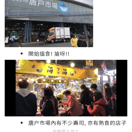
開始搵食! 搶呀!!
唐户市場內有不少壽司, 亦有熟食的店子
點擊圖片放大