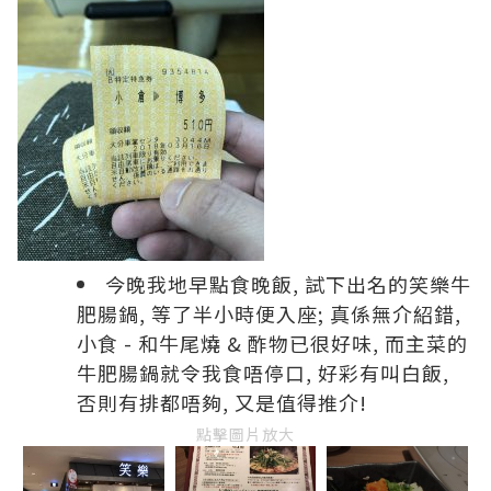
今晚我地早點食晚飯, 試下出名的笑樂牛
肥腸鍋, 等了半小時便入座; 真係無介紹錯,
小食 - 和牛尾燒 & 酢物已很好味, 而主菜的
牛肥腸鍋就令我食唔停口, 好彩有叫白飯,
否則有排都唔夠, 又是值得推介!
點擊圖片放大