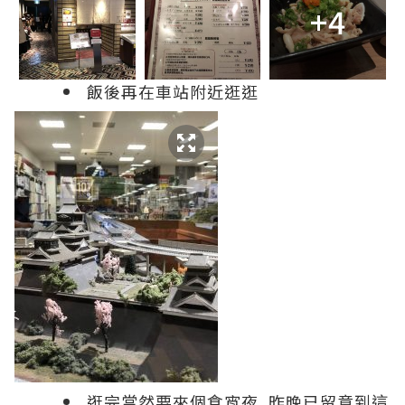
+4
飯後再在車站附近逛逛
逛完當然要來個食宵夜, 昨晚已留意到這