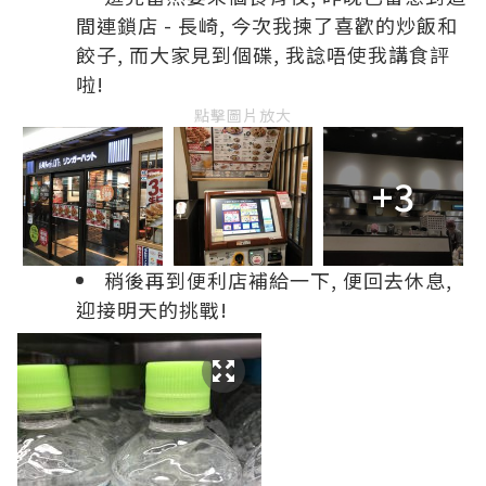
間連鎖店 - 長崎, 今次我揀了喜歡的炒飯和
餃子, 而大家見到個碟, 我諗唔使我講食評
啦!
點擊圖片放大
+3
稍後再到便利店補給一下, 便回去休息,
迎接明天的挑戰!