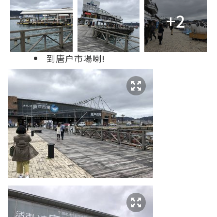
+2
到唐户市場喇!