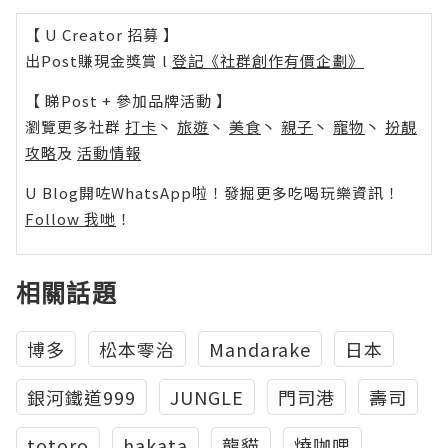
【 U Creator 招募 】
出Post賺現金獎賞 l
登記《社群創作有價企劃》
【 睇Post + 參加品牌活動 】
瀏覽更多社群
打卡
丶
旅遊
丶
美食
丶
親子
丶
寵物
丶
扮靚
攻略
及
活動情報
U Blog開咗WhatsApp啦！發掘更多吃喝玩樂資訊！
Follow 我哋
！
相關話題
博多
松本零治
Mandarake
日本
銀河鐵道999
JUNGLE
門司港
壽司
totoro
hakata
龍貓
燒咖哩