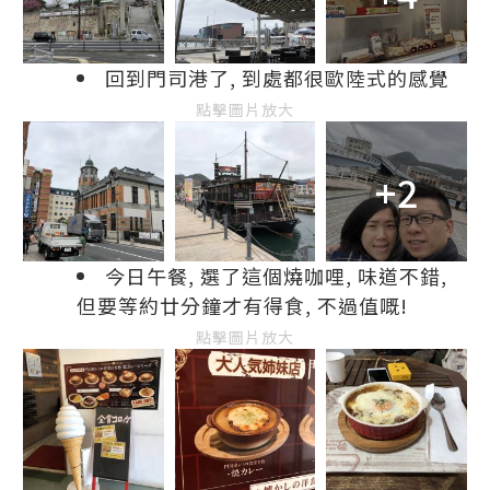
回到門司港了, 到處都很歐陸式的感覺
點擊圖片放大
+2
今日午餐, 選了這個燒咖哩, 味道不錯,
但要等約廿分鐘才有得食, 不過值嘅!
點擊圖片放大