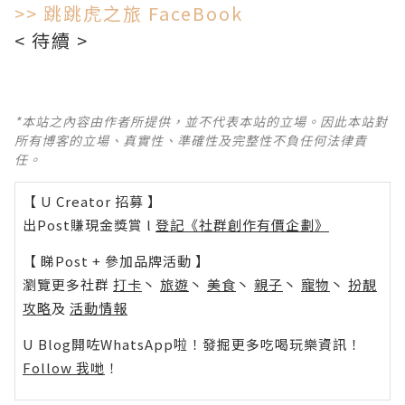
>> 跳跳虎之旅 FaceBook
< 待續 >
*本站之內容由作者所提供，並不代表本站的立場。因此本站對
所有博客的立場、真實性、準確性及完整性不負任何法律責
任。
【 U Creator 招募 】
出Post賺現金獎賞 l
登記《社群創作有價企劃》
【 睇Post + 參加品牌活動 】
瀏覽更多社群
打卡
丶
旅遊
丶
美食
丶
親子
丶
寵物
丶
扮靚
攻略
及
活動情報
U Blog開咗WhatsApp啦！發掘更多吃喝玩樂資訊！
Follow 我哋
！