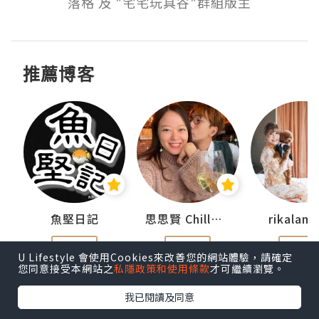
落格 及 "宅宅玩具谷"群組版主
推薦博客
urnal
魚堅日記
思思賢 ChillMyBabe
rikala
追蹤
追蹤
追蹤
U Lifestyle 會使用Cookies來改善您的網站體驗，請確定
您同意接受本網站之
私隱政策和使用條款
才可繼續瀏覽。
我已閱讀及同意