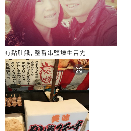
有點肚餓, 整番串鹽燒牛舌先