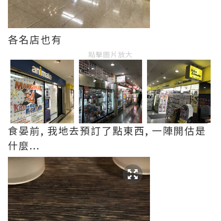
各名店也有
點擊圖片放大
食晏前, 我地去預訂了點東西, 一陣開估是
什麼...