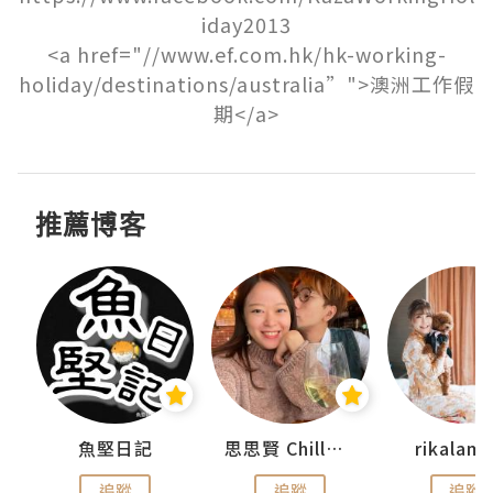
iday2013

<a href="//www.ef.com.hk/hk-working-
holiday/destinations/australia”">澳洲工作假
期</a>
推薦博客
urnal
魚堅日記
思思賢 ChillMyBabe
rikala
追蹤
追蹤
追蹤