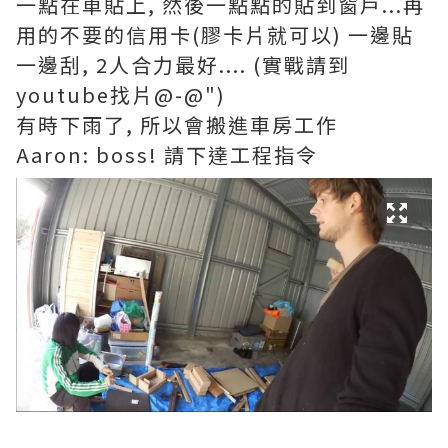
一點在車貼上, 然後一點點的貼到窗戶...再
用的不要的信用卡(膠卡片就可以) 一邊貼
一邊刮, 2人合力最好.... (實戰請到
youtube找片@-@")
有時下雨了, 所以會搬進車房工作
Aaron: boss! 請下達工程指令