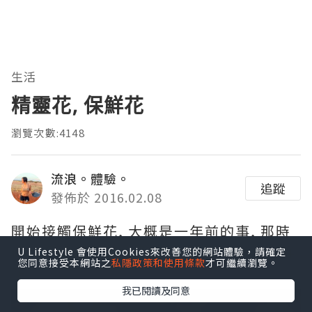
生活
精靈花, 保鮮花
瀏覽次數:4148
流浪。體驗。
追蹤
發佈於 2016.02.08
開始接觸保鮮花, 大概是一年前的事, 那時
候在網絡上看到一朵自稱能放2年以上的鮮
U Lifestyle 會使用Cookies來改善您的網站體驗，請確定
您同意接受本網站之
私隱政策和使用條款
才可繼續瀏覽。
花,
我已閱讀及同意