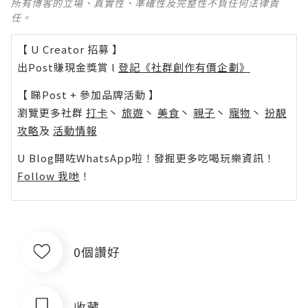
所有博客的立場、真實性、準確性及完整性不負任何法律責
任。
【 U Creator 招募 】
出Post賺現金獎賞 l
登記《社群創作有價企劃》
【 睇Post + 參加品牌活動 】
瀏覽更多社群
打卡
丶
旅遊
丶
美食
丶
親子
丶
寵物
丶
扮靚
攻略
及
活動情報
U Blog開咗WhatsApp啦！發掘更多吃喝玩樂資訊！
Follow 我哋
！
0個讚好
收藏