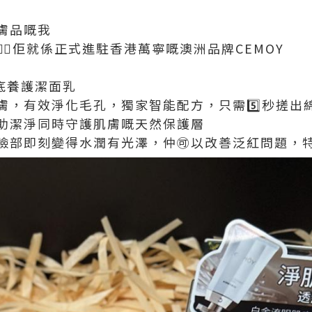
膚品嘅我
🏻佢就係正式進駐香港萬寧嘅澳洲品牌CEMOY
肌底養護潔面乳
膚，有效淨化毛孔，獨家智能配方，只需5️⃣秒搓出
助潔淨同時守護肌膚嘅天然保護層
臉部即刻變得水潤有光澤，仲🉑以改善泛紅問題，