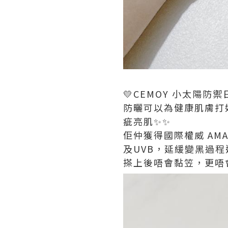
💛CEMOY 小太陽防禦
防曬可以為健康肌膚打
疵亮肌✨✨
佢仲獲得國際權威 AMA
及UVB，延緩變黑過程
搽上後唔會黏笠，更唔