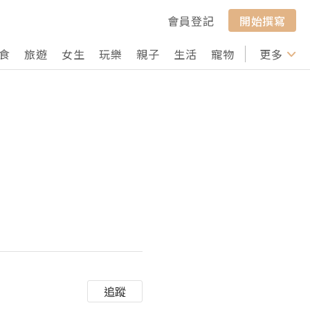
會員登記
開始撰寫
食
旅遊
女生
玩樂
親子
生活
寵物
行山
更多
打卡
追蹤