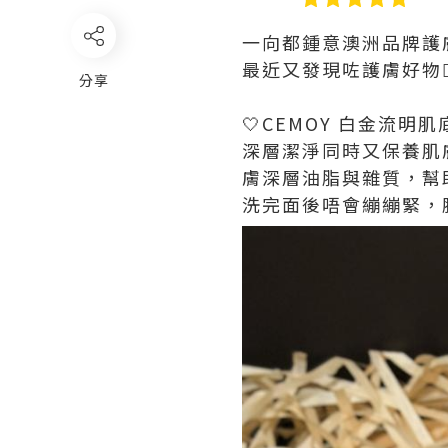
一向都鍾意澳洲品牌護
最近又發現咗護膚好物
分享
🤍CEMOY 白金流明
深層潔淨同時又保養肌
膚深層油脂與雜質，幫
洗完面後唔會繃繃緊，