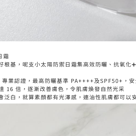
日霜
好根基，呢支小太陽防禦日霜集高效防曬、抗氧化
 專業認證，最高防曬基準 PA++++及SPF50+，安
達 16 倍，逐漸改善膚色，令肌膚煥發自然光采
會泛白，就算素顏都有光澤感，連油性肌膚都可以安