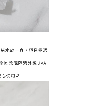
➕補水於一身，塑造零瑕
全🈶效阻隔紫外線UVA
心使用💕