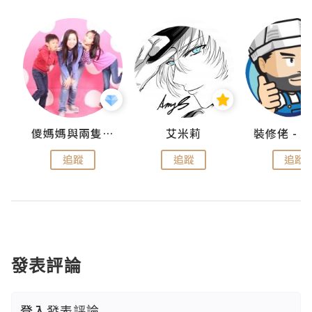
點滴
儍媽媽與兩隻小魔怪之家
艾米莉
追蹤
追蹤
追蹤
發表評論
登入
發表評論