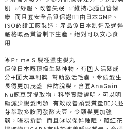
肌 ✅紓壓、改善失眠 ✅維持心腦血管健
康 而且🈶安全品質保證👉🏻由日本GMP、
ISO認證工廠製造，產品係日本制造及通過
嚴格嘅品質管制下生產，絕對可以安心食
用
🌟Prime S 髮極濃生髮丸
佢係日本嘅頂級生髮神物，有7️⃣大活髮成
分➕3️⃣大專利獎 幫助激活毛囊，令頭髮生
長得更加茂盛 仲防脫髮，含🈶AnaGain
Nu豌豆芽提取物，科學實驗證明，可以明
顯減少脫髮問題 有效改善頭髮質量👉🏻米胚
芽萃取多胺同發酵大豆，令頭髮更加強
韌，唔易折斷 而且🉑以促進睡眠，藏紅花
提取物同GABA有助於改善睡眠質量，令頭