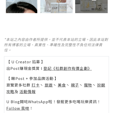
*本站之內容由作者所提供，並不代表本站的立場。因此本站對
所有博客的立場、真實性、準確性及完整性不負任何法律責
任。
【 U Creator 招募 】
出Post賺現金獎賞 l
登記《社群創作有價企劃》
【 睇Post + 參加品牌活動 】
瀏覽更多社群
打卡
丶
旅遊
丶
美食
丶
親子
丶
寵物
丶
扮靚
攻略
及
活動情報
U Blog開咗WhatsApp啦！發掘更多吃喝玩樂資訊！
Follow 我哋
！