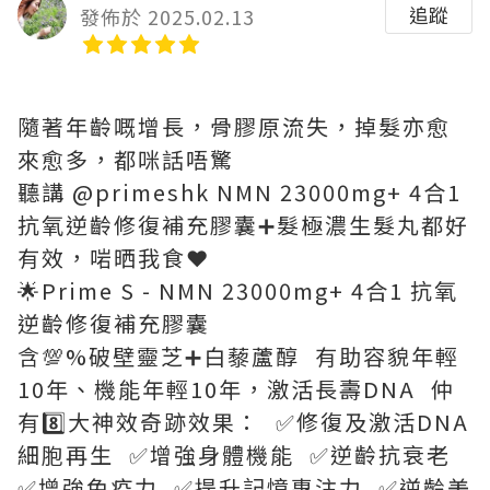
追蹤
發佈於 2025.02.13
隨著年齡嘅增長，骨膠原流失，掉髮亦愈
來愈多，都咪話唔驚
聽講 @primeshk NMN 23000mg+ 4合1
抗氧逆齡修復補充膠囊➕髮極濃生髮丸都好
有效，啱晒我食❤️
🌟Prime S - NMN 23000mg+ 4合1 抗氧
逆齡修復補充膠囊
含💯%破壁靈芝➕白藜蘆醇 有助容貌年輕
10年、機能年輕10年，激活長壽DNA 仲
有8️⃣大神效奇跡效果： ✅修復及激活DNA
細胞再生 ✅增強身體機能 ✅逆齡抗衰老
✅增強免疫力 ✅提升記憶專注力 ✅逆齡美