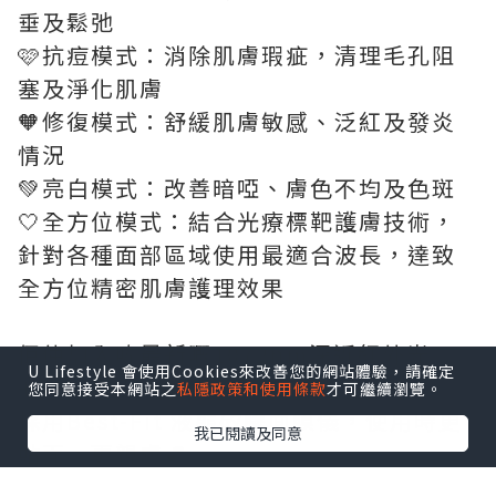
垂及鬆弛
🩷抗痘模式：消除肌膚瑕疵，清理毛孔阻
塞及淨化肌膚
🧡修復模式：舒緩肌膚敏感、泛紅及發炎
情況
💚亮白模式：改善暗啞、膚色不均及色斑
🤍全方位模式：結合光療標靶護膚技術，
針對各種面部區域使用最適合波長，達致
全方位精密肌膚護理效果
佢仲加入咗最新嘅1072nm深近紅外光
U Lifestyle 會使用Cookies來改善您的網站體驗，請確定
➕415nm藍光
您同意接受本網站之
私隱政策和使用條款
才可繼續瀏覽。
採用Best-Fit 液態矽膠面膜儀，使用時更
我已閱讀及同意
貼面，更親膚💕
升級🉑夾式控制器，輕巧方便