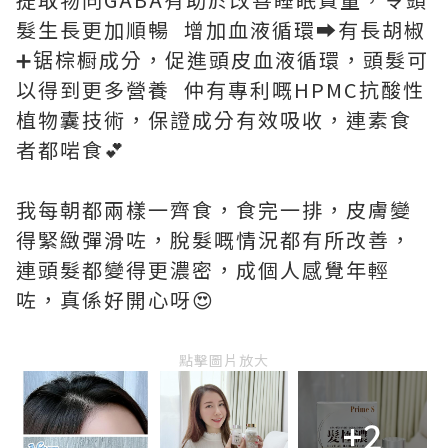
髮生長更加順暢 增加血液循環➡️有長胡椒
➕锯棕橱成分，促進頭皮血液循環，頭髮可
以得到更多營養 仲有專利嘅HPMC抗酸性
植物囊技術，保證成分有效吸收，連素食
者都啱食💕
我每朝都兩樣一齊食，食完一排，皮膚變
得緊緻彈滑咗，脫髮嘅情況都有所改善，
連頭髮都變得更濃密，成個人感覺年輕
咗，真係好開心呀😍
點擊圖片放大
+2