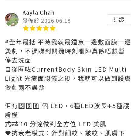
Kayla Chan
追蹤
發佈於 2026.06.18
#全年最抵 平時我就最鍾意一邊敷面膜一邊
煲劇，不過睇到關鍵時刻嗰陣真係唔想暫
停去洗面
自從🈶咗CurrentBody Skin LED Multi
Light 光療面膜儀之後，我就可以做到護膚
煲劇兩不誤😆
佢有5️⃣6️⃣6️⃣ 個 LED，6種LED波長➕5種護
膚模
式🔜 10 分鐘做到全方位 LED 美肌
❤️抗衰老模式：針對細紋、皺紋、肌膚下