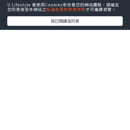
U Lifestyle 會使用Cookies來改善您的網站體驗，請確定
助餐的餐廳，計劃去澳門的爸媽們記得儲
您同意接受本網站之
私隱政策和使用條款
才可繼續瀏覽。
存好！
我已閱讀及同意
除了介紹一D小朋友免費食自助餐的餐廳
外，龍媽媽今次教大家點樣平訂自助餐！
食自助餐一定要在預先買定，大家可以在
旅行社、網上購團網等購買，價錢會比就