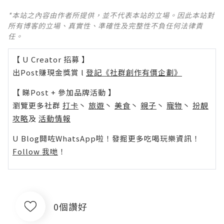
*本站之內容由作者所提供，並不代表本站的立場。因此本站對
所有博客的立場、真實性、準確性及完整性不負任何法律責
任。
【 U Creator 招募 】
出Post賺現金獎賞 l
登記《社群創作有價企劃》
【 睇Post + 參加品牌活動 】
瀏覽更多社群
打卡
丶
旅遊
丶
美食
丶
親子
丶
寵物
丶
扮靚
攻略
及
活動情報
U Blog開咗WhatsApp啦！發掘更多吃喝玩樂資訊！
Follow 我哋
！
0個讚好