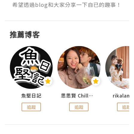
希望透過blog和大家分享一下自已的趣事！
推薦博客
urnal
魚堅日記
思思賢 ChillMyBabe
rikala
追蹤
追蹤
追蹤