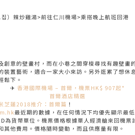
그집）辣炒雞湯>前往仁川機場>乘搭晚上航班回港
及創意的壁畫村，而在小巷之間穿梭尋找有趣壁畫
的裝置藝術，適合一家大小來訪。另外逛累了想休
輕鬆下。
✈
香港國際機場 – 首爾，機票HK$ 907起*
首爾酒店精選
米芝蓮2018推介：首爾篇
！
m.hk
最近期的數據，在任何情況下均優先顯示最低
KD
為貨幣單位。機票價格根據單人經濟艙來回機票
和其他費用。價格隨時變動，而且供應量有限。