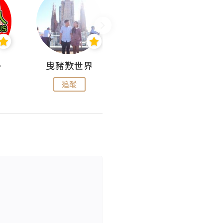
nius
曳豬歎世界
Koalascities (^O^)! @ UTravel
追蹤
追蹤