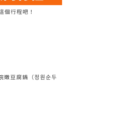
這個行程吧！
院嫩豆腐鍋（정원순두