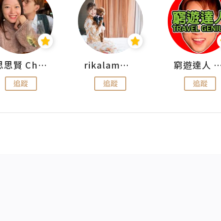
思思賢 ChillMyBabe
rikalammm
窮遊達人 Mr.TravelGe
追蹤
追蹤
追蹤