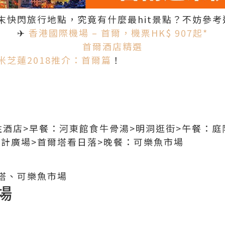
末快閃旅行地點，究竟有什麼最hit景點？不妨參考
✈
香港國際機場 – 首爾，機票HK$ 907起*
首爾酒店精選
米芝蓮2018推介：首爾篇
！
住酒店>早餐：河東館食牛骨湯>明洞逛街>午餐：庭
設計廣場>首爾塔看日落>晚餐：可樂魚市場
塔、可樂魚市場
場