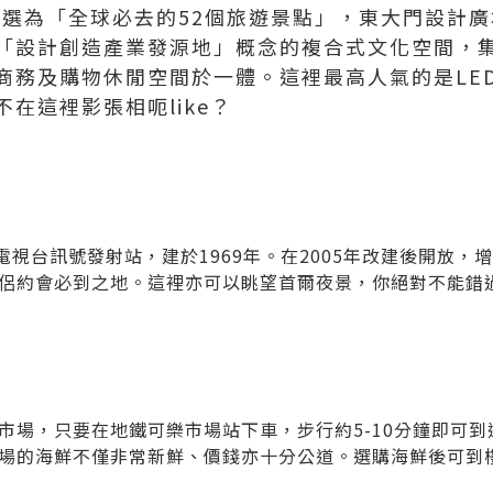
報獲選為「全球必去的52個旅遊景點」，東大門設計
「設計創造產業發源地」概念的複合式文化空間，
商務及購物休閒空間於一體。這裡最高人氣的是LE
在這裡影張相呃like？
電視台訊號發射站，建於1969年。在2005年改建後開放
侶約會必到之地。這裡亦可以眺望首爾夜景，你絕對不能錯
市場，只要在地鐵可樂市場站下車，步行約5-10分鐘即可
場的海鮮不僅非常新鮮、價錢亦十分公道。選購海鮮後可到