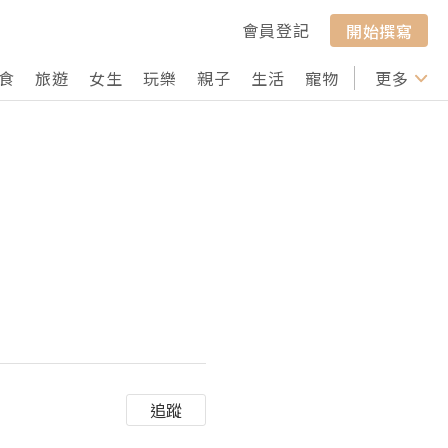
會員登記
開始撰寫
食
旅遊
女生
玩樂
親子
生活
寵物
行山
更多
打卡
追蹤