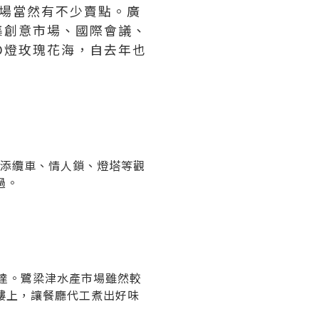
廣場當然有不少賣點。廣
集創意市場、國際會議、
D燈玫瑰花海，自去年也
，增添纜車、情人鎖、燈塔等觀
過。
到達。鷺梁津水產市場雖然較
樓上，讓餐廳代工煮出好味