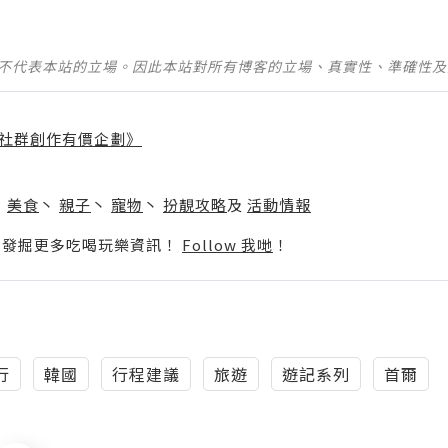
並不代表本站的立場。因此本站對所有博客的立場、真實性、準確性
社群創作有價企劃》
】
丶
美食
丶
親子
丶
寵物
丶
扮靚攻略
及
活動情報
p啦！發掘更多吃喝玩樂資訊！
Follow 我哋
！
行
韓國
行程建議
旅遊
遊記系列
首爾