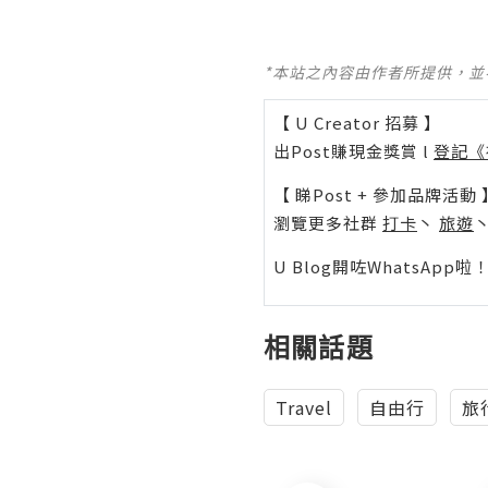
*本站之內容由作者所提供，
【 U Creator 招募 】
出Post賺現金獎賞 l
登記《
【 睇Post + 參加品牌活動 
瀏覽更多社群
打卡
丶
旅遊
U Blog開咗WhatsAp
相關話題
Travel
自由行
旅