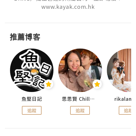
www.kayak.com.hk
推薦博客
urnal
魚堅日記
思思賢 ChillMyBabe
rikala
追蹤
追蹤
追蹤