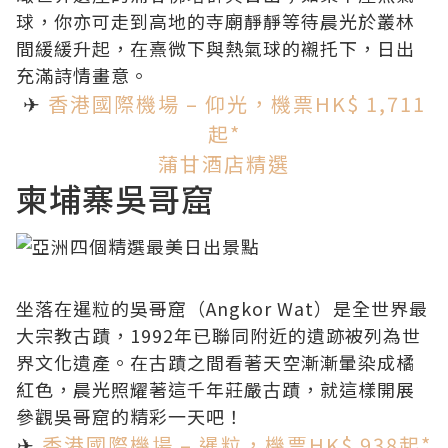
球，你亦可走到高地的寺廟靜靜等待晨光於叢林
間緩緩升起，在熹微下與熱氣球的襯托下，日出
充滿詩情畫意。
✈
香港國際機場 – 仰光，機票HK$ 1,711
起*
蒲甘酒店精選
柬埔寨吳哥窟
坐落在暹粒的吳哥窟（Angkor Wat）是全世界最
大宗教古蹟，1992年已聯同附近的遺跡被列為世
界文化遺產。在古蹟之間看著天空漸漸暈染成橘
紅色，晨光照耀著這千年莊嚴古蹟，
就這樣開展
參觀吳哥窟的精彩一天吧！
✈
香港國際機場 – 暹粒，機票HK$ 938起*