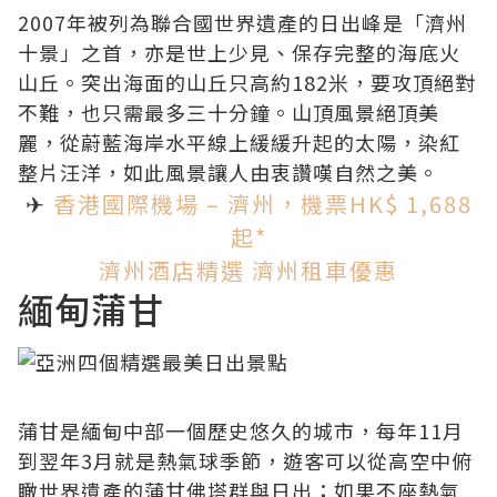
2007年被列為聯合國世界遺產的日出峰是「濟州
十景」之首，亦是世上少見、保存完整的海底火
山丘。突出海面的山丘只高約182米，要攻頂絕對
不難，也只需最多三十分鐘。山頂風景絕頂美
麗，從蔚藍海岸水平線上緩緩升起的太陽，染紅
整片汪洋，如此風景讓人由衷讚嘆自然之美。
✈
香港國際機場 – 濟州，機票HK$ 1,688
起*
濟州酒店精選
濟州租車優惠
緬甸蒲甘
蒲甘是緬甸中部一個歷史悠久的城市，每年11月
到翌年3月就是熱氣球季節，遊客可以從高空中俯
瞰世界遺產的蒲甘佛塔群與日出；如果不座熱氣