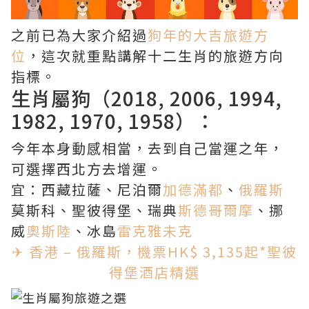
之前已為大家介紹過
狗年的大吉旅遊方
位
，這次就重點講解十二生肖的旅遊方向
指標。
生肖屬狗（2018, 2006, 1994,
1982, 1970, 1958）：
今年本身動感相當，去到自己當運之年，
可選擇西北方去增運。
宜：西藏拉薩、尼泊爾
加德滿都
、
俄羅斯
莫斯科、聖彼得堡、瑞典
斯德哥爾摩
、挪
威
奧斯陸
、冰島
雷克雅未克
✈ 香港 – 俄羅斯，機票HK$ 3,135起*
聖彼
得堡酒店精選