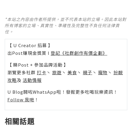
*本站之內容由作者所提供，並不代表本站的立場。因此本站對
所有博客的立場、真實性、準確性及完整性不負任何法律責
任。
【 U Creator 招募 】
出Post賺現金獎賞 l
登記《社群創作有價企劃》
【 睇Post + 參加品牌活動 】
瀏覽更多社群
打卡
丶
旅遊
丶
美食
丶
親子
丶
寵物
丶
扮靚
攻略
及
活動情報
U Blog開咗WhatsApp啦！發掘更多吃喝玩樂資訊！
Follow 我哋
！
相關話題