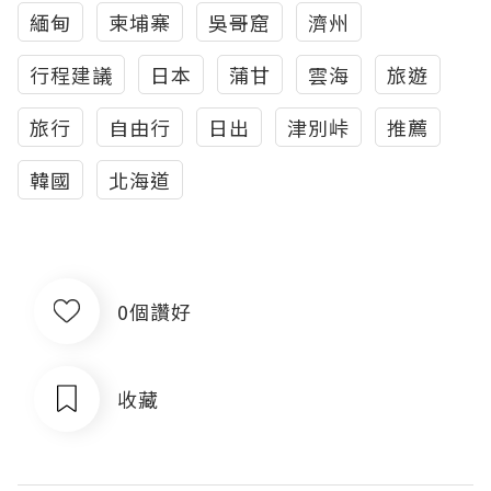
緬甸
柬埔寨
吳哥窟
濟州
行程建議
日本
蒲甘
雲海
旅遊
旅行
自由行
日出
津別峠
推薦
韓國
北海道
0個讚好
收藏