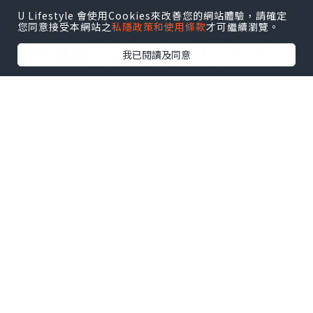
俄羅斯「凡爾賽宮」——聖彼得堡彼得大帝夏宮
U Lifestyle 會使用Cookies來改善您的網站體驗，請確定
您同意接受本網站之
私隱政策和使用條款
才可繼續瀏覽。
（Peterhof）
生肖屬鼠（2008, 1996, 1984,
我已閱讀及同意
1972, 1960, 1948）：
由於今年北方屬鼠的方位是正北方，屬於
對屬鼠的無甚幫助，屬鼠不宜到正北方旅
遊，玄學上稱為「伏吟」。
屬鼠的今年可到東北方，西南方的地方旅
遊。西南方是屬鼠首選，到這些地方旅遊
要買些屬金的物品，例如首飾黃金等，用
剩的硬幣，紙幣，留幾個帶回家放在家中
財位（一般是家中大門對角線的角頭
位）。
宜：
越南
峴港、胡志明市、
泰國
曼谷、布
吉，
新加坡
、
馬來西亞
吉隆坡、檳城、
柬