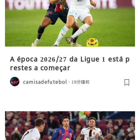
A época 2026/27 da Ligue 1 está p
restes a começar
camisadefutebol
18分鐘前