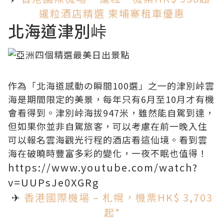
暹粒酒店精選
柬埔寨租車優惠
北海道津別峠
作為「北海道感動の瞬間100選」之一的津別峠雲
海是期間限定的美景，每年只有6月至10月才有機
會看得到。津別峠海拔947米，雖然能自駕到達，
但如果你並非自駕旅客，可以考慮在前一晚入住
可以報名雲海觀光行程的酒店看這仙境。看到雲
海在破曉時豐富多彩的變化，一夜不眠也值得！
https://www.youtube.com/watch?
v=UUPsJe0XGRg
✈
香港國際機場 – 札幌，機票HK$ 3,703
起*