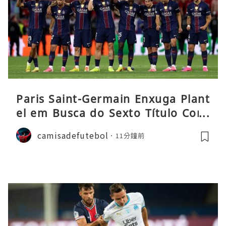
Paris Saint-Germain Enxuga Plant
el em Busca do Sexto Título Cons
ecutivo da Liga
camisadefutebol
11分鐘前