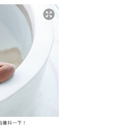
浴攤抖一下！