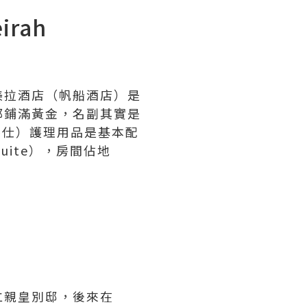
irah
美拉酒店（帆船酒店）是
都鋪滿黃金，名副其實是
馬仕）護理用品是基本配
uite），房間佔地
仁親皇別邸，後來在