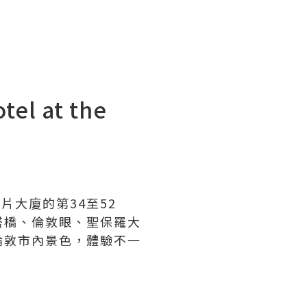
）
l at the
片大廈的第34至52
塔橋、倫敦眼、聖保羅大
倫敦市內景色，體驗不一