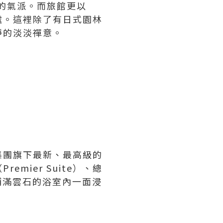
族的氣派。而旅館更以
處。這裡除了有日式園林
靜的淡淡禪意。
集團旗下最新、最高級的
mier Suite）、總
客可以鋪滿雲石的浴室內一面浸