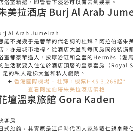
店浴室精選，即管看下浸浴可以有去到幾豪。
酒店 Burj Al Arab Jume
Al Arab Jumeirah
怎能不提幾乎是奢華的代名詞的杜拜？阿拉伯塔朱
店，亦是城市地標。從酒店大堂到每間房間的裝潢
浴室都豪華過人，按摩浴缸和全套的Hermès（愛
生活就要入住位於酒店頂層的皇家套房（Royal S
派十足的私人電梯大堂和私人戲院。
✈
香港國際機場 – 杜拜，機票HK$ 3,266起*
查看阿拉伯塔朱美拉酒店價格
壇溫泉旅館 Gora Kaden
統客房
日式旅館，其實原是江戶時代四大家族戴仁親皇戴