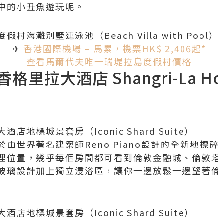
中的小丑魚遊玩呢。
海灘別墅連泳池（Beach Villa with Pool
✈
香港國際機場 – 馬累，機票HK$ 2,406起*
查看
馬爾代夫唯一瑞堤拉島度假村價格
拉大酒店 Shangri-La Hote
地標城景套房（Iconic Shard Suite）
由世界著名建築師Reno Piano設計的全新地標碎
理位置，幾乎每個房間都可看到倫敦金融城、倫敦
玻璃設計加上獨立浸浴區，讓你一邊放鬆一邊望著
地標城景套房（Iconic Shard Suite）