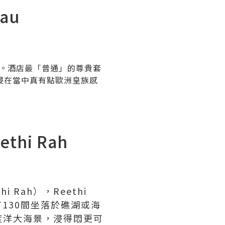
au
統。酒店最「普通」的尊貴套
，浸在當中真有點歐洲皇族感
hi Rah
Rah），Reethi
130間坐落於礁湖或海
度洋大海景，浸得悶更可