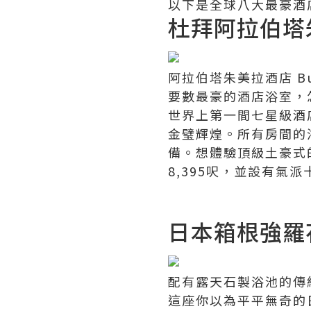
以下是全球八大最豪酒
杜拜阿拉伯塔朱美拉
阿拉伯塔朱美拉酒店 Burj 
要數最豪的酒店浴室，
世界上第一間七星級酒
金璧輝煌。所有房間的
備。想體驗頂級土豪式的
8,395呎，並設有氣
日本箱根強羅花
配有露天石製浴池的傳
這座你以為平平無奇的