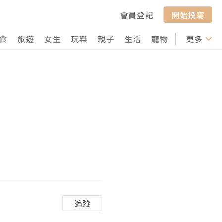
會員登記
開始撰寫
食
旅遊
女生
玩樂
親子
生活
寵物
行山
更多
打卡
追蹤