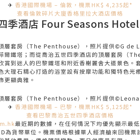
✈
香港國際機場 – 倫敦，機票HK$ 4,235起*
查看
倫敦碎片大廈香格里拉大酒店價格
店 Four Seasons Hotel 
房（The Penthouse），照片提供©G de La
爾鐵塔；而從喬治五世四季酒店的頂層套房（The P
欣賞到迷人的巴黎鐵塔和附近香榭麗舍大道景色。
色大理石精心打造的浴室設有按摩功能和獨特色光
飾更顯典雅。
套房（The Penthouse），照片提供©Leona
✈
香港國際機場 – 巴黎，機票HK$ 5,125起*
查看
巴黎喬治五世四季酒店價格
m.hk
最近期的數據，在任何情況下均優先顯示最低
KD
為貨幣單位。機票價格根據單人經濟艙來回機票