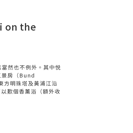
on the
店當然也不例外。其中悦
全江景房（Bund
讓你飽覽東方明珠塔及黃浦江沿
可以歎個香薰浴（額外收