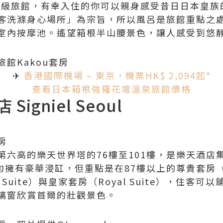
內頂級旅館，有幸入住的你可以親身感受昔日日本皇
客洗滌身心場所」為宗旨，所以風呂是旅館重點之
室內按摩池。遙望箱根半山腰景色，讓人感受到悠
館Kakou套房
✈
香港國際機場 – 東京，機票HK$ 2,094起*
查看
日本箱根強羅花壇溫泉旅館價格
igniel Seoul
房
第六高的樂天世界塔的76樓至101樓，是樂天酒店
擁有豪華浸缸，但重點是在87樓以上的尊貴套房（Pre
ial Suite）與皇家套房（Royal Suite），住
璃窗欣賞首爾的壯觀景色。