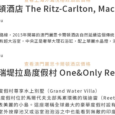
 The Ritz-Carlton, Mac
路線，2015年開幕的澳門麗思卡爾頓酒店自然延續這個傳
te）一樣有超大浴室，中央正是奢華大理石浴缸，配上華麗水晶燈
查看澳門麗思卡爾頓酒店價格
拉島度假村 One&Only Reet
尊享水上別墅（Grand Water Villa）
度假村位於馬爾代夫北部馬累環礁的瑞迪雷（Reethi 
代表美麗的小島。這座堪稱全球最大的豪華度假村設有
室外按摩池又或浴室泡泡浴之中也能看到無敵的印