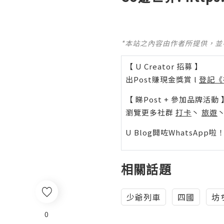
*本站之內容由作者所提供，
【 U Creator 招募 】
出Post賺現金獎賞 l
登記《
【 睇Post + 參加品牌活動 
瀏覽更多社群
打卡
丶
旅遊
U Blog開咗WhatsAp
相關話題
少爺列車
四國
坊
0