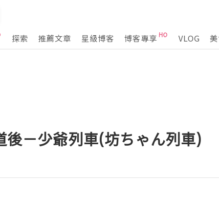
探索
推薦文章
星級博客
博客專享
VLOG
美
縣道後－少爺列車(坊ちゃん列車)