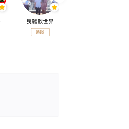
nius
曳豬歎世界
Koalascities (^O^)! @ UTravel
追蹤
追蹤