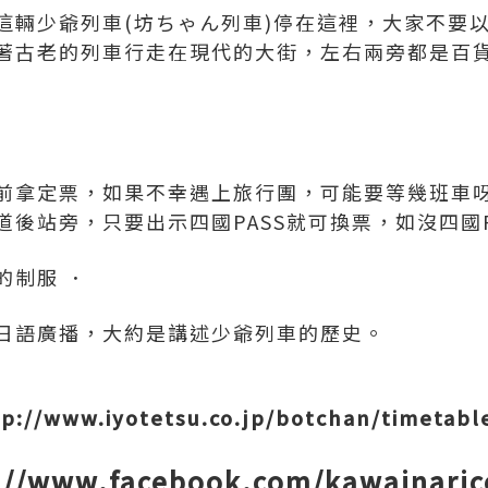
這輛少爺列車(坊ちゃん列車)停在這裡，大家不要
著古老的列車行走在現代的大街，左右兩旁都是百
前拿定票，如果不幸遇上旅行團，可能要等幾班車
後站旁，只要出示四國PASS就可換票，如沒四國P
的制服 ．
日語廣播，大約是講述少爺列車的歷史。
/www.iyotetsu.co.jp/botchan/timetable
//www.facebook.com/kawainaric