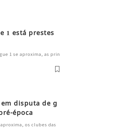
e 1 está prestes
gue 1 se aproxima, as prin
m as suas cotações de long
estão a comprar os novos C
 em disputa de g
pré-época
 aproxima, os clubes das
m períodos de treino inten