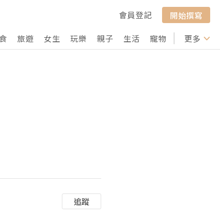
會員登記
開始撰寫
食
旅遊
女生
玩樂
親子
生活
寵物
行山
更多
打卡
追蹤