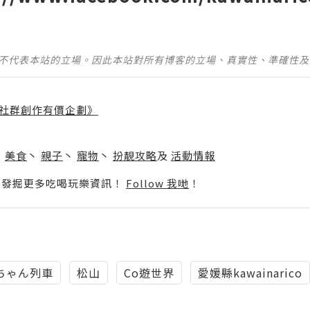
並不代表本站的立場。因此本站對所有博客的立場、真實性、準確性
社群創作有價企劃》
】
丶
美食
丶
親子
丶
寵物
丶
扮靚攻略
及
活動情報
p啦！發掘更多吃喝玩樂資訊！
Follow 我哋
！
ちゃん列車
松山
Co遊世界
愛媛縣kawainarico