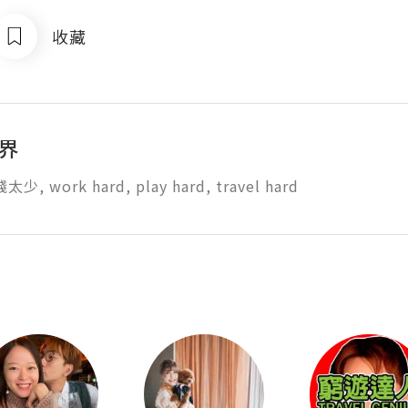
收藏
世界
, work hard, play hard, travel hard