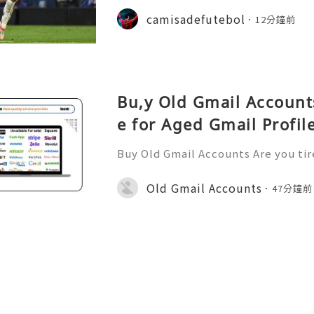
sivo, com vários jogos amigáveis ​​
camisadefutebol
12分鐘前
esse por parte dos a
Bu,y Old Gmail Account
e for Aged Gmail Profil
Buy Old Gmail Accounts Are you tir
accounts for various reasons? Is a
ost? Look no further; Buy old Gmail
Old Gmail Accounts
47分鐘前
olution for you! Also