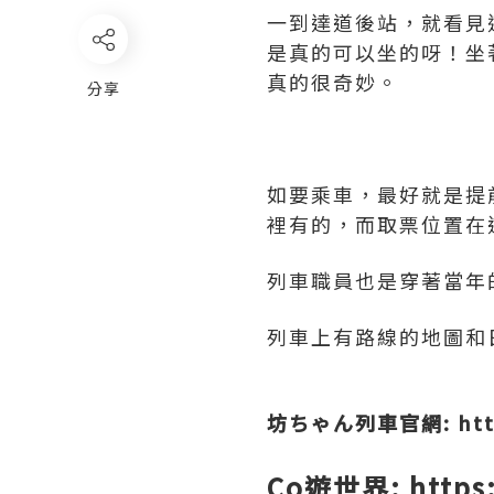
一到達道後站，就看見
是真的可以坐的呀！坐
真的很奇妙。
分享
如要乘車，最好就是提
裡有的，而取票位置在道
列車職員也是穿著當年
列車上有路線的地圖和
坊ちゃん列車官網: http:/
Co遊世界: https: