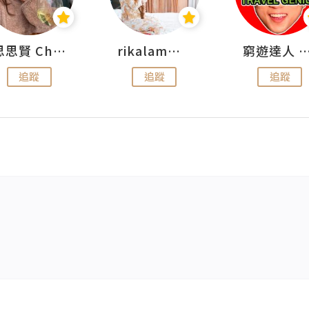
思思賢 ChillMyBabe
rikalammm
窮遊達人 Mr.TravelGe
追蹤
追蹤
追蹤