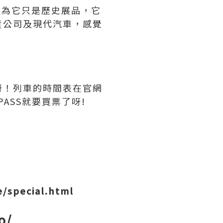
以為它只是歷史展品，它
貨公司及現代汽車，感覺
呀！列車的時間表在官網
ASS就要買票了呀!
/special.html
o/