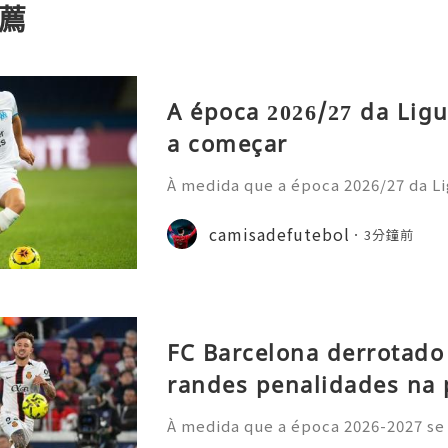
薦
A época 2026/27 da Ligu
a começar
À medida que a época 2026/27 da Li
cipais casas de apostas atualizara
o prazo para o título. Os adeptos 
camisadefutebol
3分鐘前
amisolas de futebol
FC Barcelona derrotado
randes penalidades na 
À medida que a época 2026-2027 se
principais ligas europeias iniciara