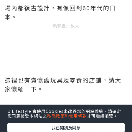
場內都復古設計，有像回到60年代的日
本。
點擊圖片放大
這裡也有賣懷舊玩具及零食的店舖，請大
家懷緬一下。
U Lifestyle 會使用Cookies來改善您的網站體驗，請確定
您同意接受本網站之
私隱政策和使用條款
才可繼續瀏覽。
最貼心的是每一家都有MINI版拉麵，因為
我已閱讀及同意
這麼多間拉麵店，每間吃一碗都的會吃不