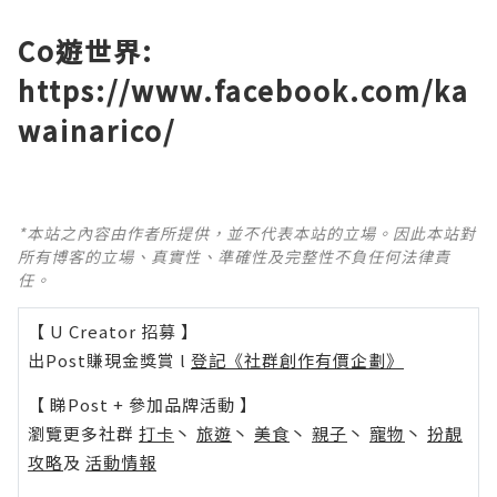
Co遊世界:
https://www.facebook.com/ka
wainarico/
*本站之內容由作者所提供，並不代表本站的立場。因此本站對
所有博客的立場、真實性、準確性及完整性不負任何法律責
任。
【 U Creator 招募 】
出Post賺現金獎賞 l
登記《社群創作有價企劃》
【 睇Post + 參加品牌活動 】
瀏覽更多社群
打卡
丶
旅遊
丶
美食
丶
親子
丶
寵物
丶
扮靚
攻略
及
活動情報