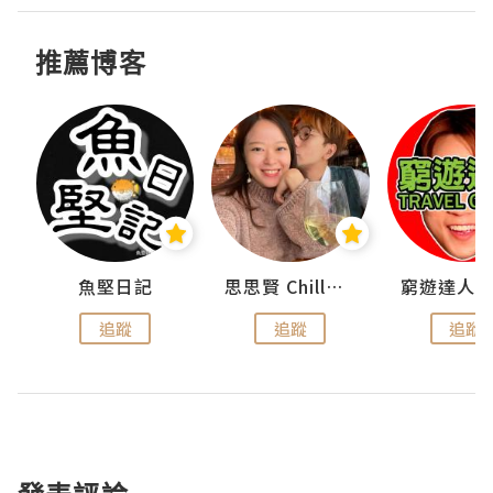
推薦博客
urnal
魚堅日記
思思賢 ChillMyBabe
追蹤
追蹤
追蹤