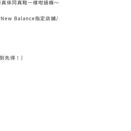
果陣真係同真鞋一樣咁過癮～
ew Balance指定店舖/
先到先得！）