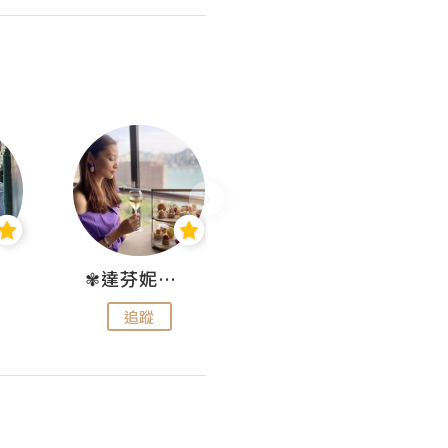
✾達芬妮•愛孩子•愛生活✾
wendysugar享受生活gogogo
追蹤
追蹤