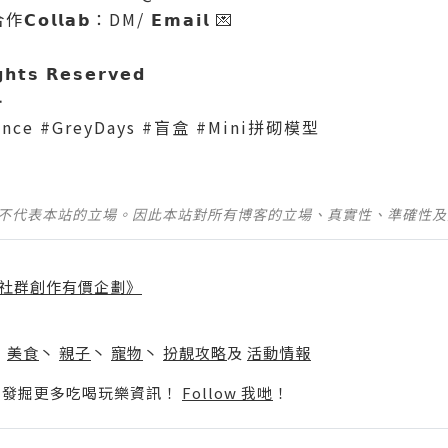
𝗹𝗮𝗯：DM/ 𝗘𝗺𝗮𝗶𝗹 💌
𝗴𝗵𝘁𝘀 𝗥𝗲𝘀𝗲𝗿𝘃𝗲𝗱
➖
ance #GreyDays #盲盒 #Mini拼砌模型
並不代表本站的立場。因此本站對所有博客的立場、真實性、準確性
社群創作有價企劃》
】
丶
美食
丶
親子
丶
寵物
丶
扮靚攻略
及
活動情報
p啦！發掘更多吃喝玩樂資訊！
Follow 我哋
！