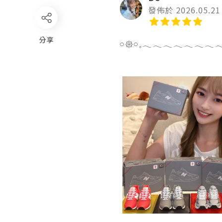
發佈於 2026.05.21
分享
𓏸𑁍𓏸𓈒𓂃𓂃𓂃𓂃𓂃𓂃𓂃