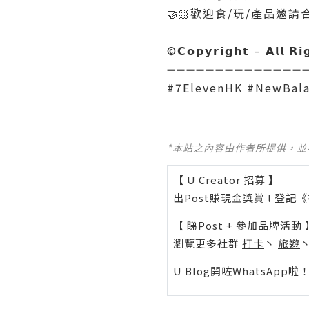
🤝🏻歡迎食/玩/產品邀請合作𝗖𝗼
©️𝗖𝗼𝗽𝘆𝗿𝗶𝗴𝗵𝘁 – 𝗔𝗹𝗹 𝗥𝗶
➖➖➖➖➖➖➖➖➖➖➖➖➖➖
#7ElevenHK #NewBal
*本站之內容由作者所提供，
【 U Creator 招募 】
出Post賺現金獎賞 l
登記《
【 睇Post + 參加品牌活動 
瀏覽更多社群
打卡
丶
旅遊
U Blog開咗WhatsAp