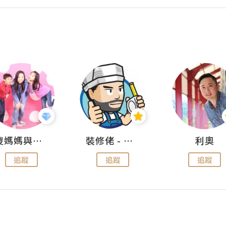
儍媽媽與兩隻小魔怪之家
裝修佬 - 香港一站式網上裝修平台
利奧
追蹤
追蹤
追蹤