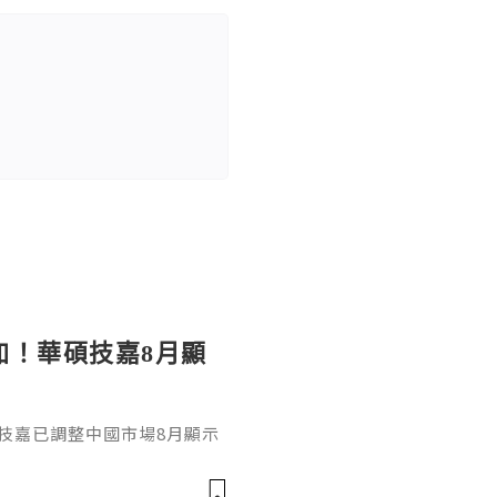
加！華碩技嘉8月顯
技嘉已調整中國市場8月顯示
D Radeon系列全面上調，平均
D V2 出廠價上漲約4500元