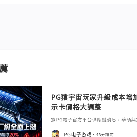
薦
PG猿宇宙玩家升級成本增
示卡價格大調整
據PG電子官方平台供應鏈消息，華碩與
卡出廠價格，NVIDIA GeForce與AM
漲幅約20%。其中，華碩旗艦 RTX 5090
PG电子游戏
48分鐘前