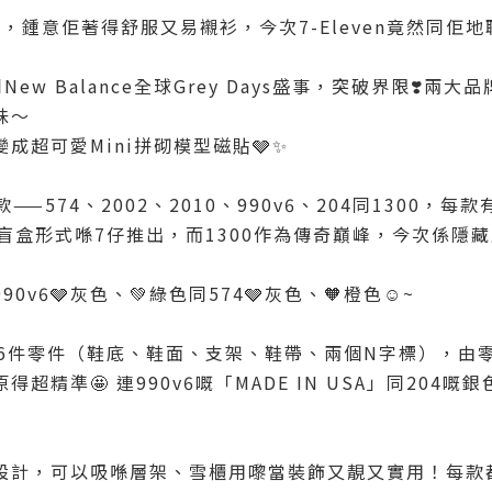
nce，鍾意佢著得舒服又易襯衫，今次7-Eleven竟然同佢
年同New Balance全球Grey Days盛事，突破界限❣️
味～
成超可愛Mini拼砌模型磁貼🩶✨
—574、2002、2010、990v6、204同1300，每
盲盒形式喺7仔推出，而1300作為傳奇巔峰，今次係隱

v6🩶灰色、💚綠色同574🩶灰色、🧡橙色☺️~
成6件零件（鞋底、鞋面、支架、鞋帶、兩個N字標），由
超精準🤩 連990v6嘅「MADE IN USA」同204
設計，可以吸喺層架、雪櫃用嚟當裝飾又靚又實用！每款