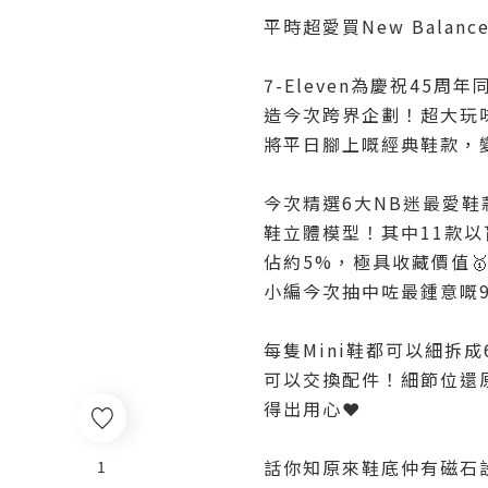
平時超愛買New Bala
7-Eleven為慶祝45周
造今次跨界企劃！超大玩
將平日腳上嘅經典鞋款，變
今次精選6大NB迷最愛鞋款—
鞋立體模型！其中11款以
佔約5%，極具收藏價值
小編今次抽中咗最鍾意嘅990
每隻Mini鞋都可以細拆
可以交換配件！細節位還原得
得出用心❤️
話你知原來鞋底仲有磁石
1