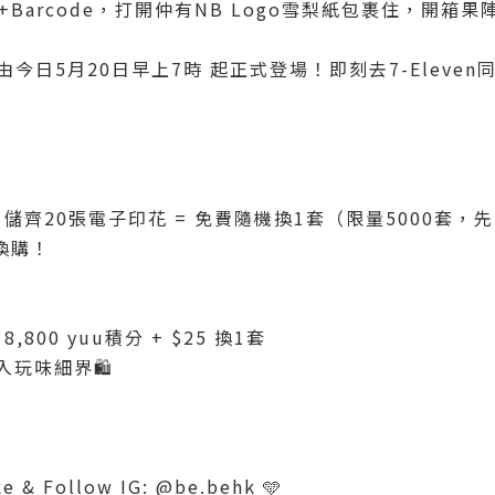
+Barcode，打開仲有NB Logo雪梨紙包裹住，開箱
由今日5月20日早上7時 起正式登場！即刻去7-Eleven同N
，儲齊20張電子印花 = 免費隨機換1套（限量5000套，
 換購！
800 yuu積分 + $25 換1套
玩味細界🛍️
 Follow IG: @be.behk 🩵