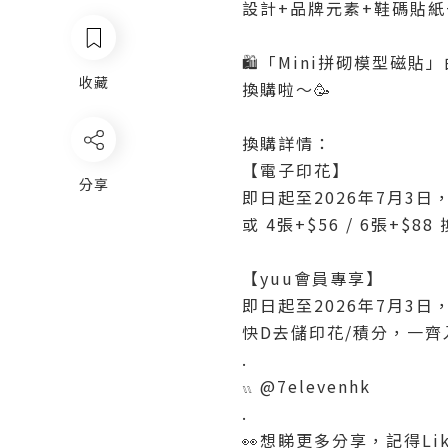
設計+品牌元素+鞋碼貼紙
🛍「Mini拼砌模型磁貼」
收藏
換購啦～🥳
換購詳情：
【電子印花】
分享
即日起至2026年7月3日
或 4張+$56 / 6張+$88
【yuu會員專享】
即日起至2026年7月3日，8,
快D去儲印花/積分，一齊入
.
𓏭 @7elevenhk
.
👀想睇更多分享，記得Like &