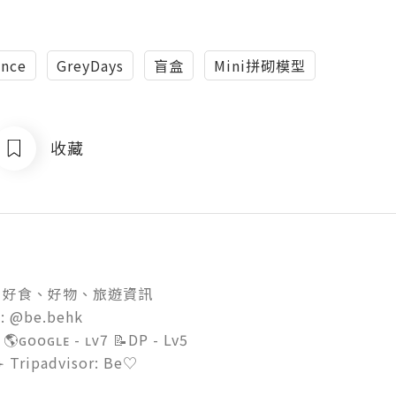
nce
GreyDays
盲盒
Mini拼砌模型
收藏
好食、好物、旅遊資訊

: @be.behk

 🌎ɢᴏᴏɢʟᴇ - ʟᴠ7 📝DP - Lv5  
