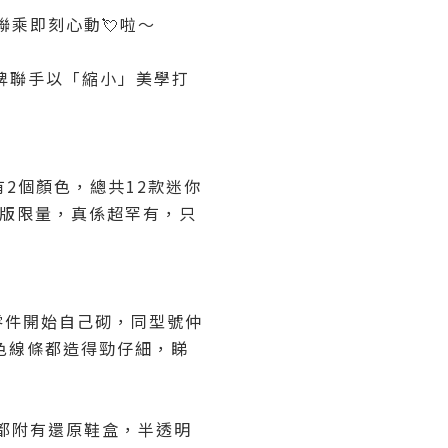
地聯乘即刻心動💘啦～
兩大品牌聯手以「縮小」美學打
款有2個顏色，總共12款迷你
藏版限量，真係超罕有，只
零件開始自己砌，同型號仲
嘅銀色線條都造得勁仔細，睇
都附有還原鞋盒，半透明