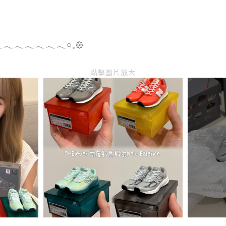
𓂃𓂃𓂃𓂃𓂃𓂃𓏸𓈒𑁍
點擊圖片放大