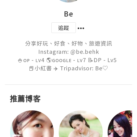
Be
追蹤
分享好玩、好食、好物、旅遊資訊

Instagram: @be.behk

🍚ᴏᴘ - ʟᴠ4 🌎ɢᴏᴏɢʟᴇ - ʟᴠ7 📝DP - Lv5  

推薦博客