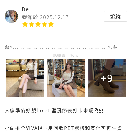
Be
追蹤
發佈於 2025.12.17
𑁍𓏸𓈒𓂃𓂃𓂃𓂃𓂃𓂃𓂃𓂃𓂃𓂃𓂃𓂃𓂃𓂃𓂃𓏸𓈒𑁍
點擊圖片放大
+9
大家準備好靚boot 聖誕節去打卡未呢🎅🏻
小編推介VIVAIA ~用回收PET膠樽和其他可再生資