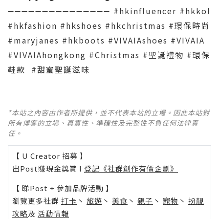
➖➖➖➖➖➖➖➖➖➖➖➖➖➖➖ #hkinfluencer #hkkol
#hkfashion #hkshoes #hkchristmas #環保時尚
#maryjanes #hkboots #VIVAIAshoes #VIVAIA
#VIVAIAhongkong #Christmas #聖誕禮物 #環保
鞋款 #甜蜜聖誕滋味
*本站之內容由作者所提供，並不代表本站的立場。因此本站對
所有博客的立場、真實性、準確性及完整性不負任何法律責
任。
【 U Creator 招募 】
出Post賺現金獎賞 l
登記《社群創作有價企劃》
【 睇Post + 參加品牌活動 】
瀏覽更多社群
打卡
丶
旅遊
丶
美食
丶
親子
丶
寵物
丶
扮靚
攻略
及
活動情報