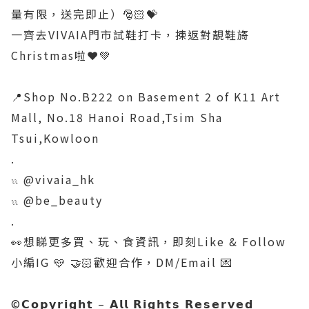
量有限，送完即止）🎅🏻💝
一齊去VIVAIA門市試鞋打卡，揀返對靚鞋旖
Christmas啦❤️💚
📍Shop No.B222 on Basement 2 of K11 Art
Mall, No.18 Hanoi Road,Tsim Sha
Tsui,Kowloon
.
𓏭 @vivaia_hk
𓏭 @be_beauty
.
👀想睇更多買、玩、食資訊，即刻Like & Follow
小編IG 🩵 🤝🏻歡迎合作，DM/Email 💌
©️𝗖𝗼𝗽𝘆𝗿𝗶𝗴𝗵𝘁 – 𝗔𝗹𝗹 𝗥𝗶𝗴𝗵𝘁𝘀 𝗥𝗲𝘀𝗲𝗿𝘃𝗲𝗱