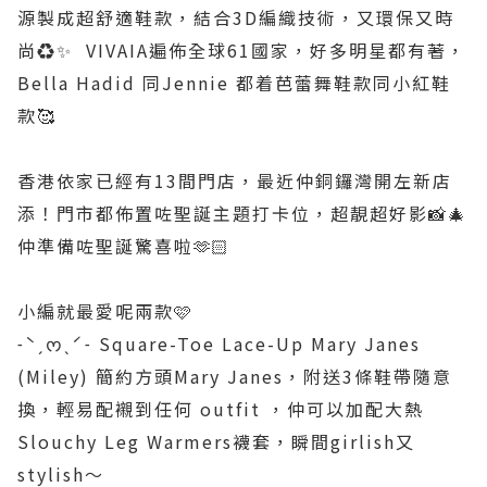
源製成超舒適鞋款，結合3D編織技術，又環保又時
尚♻️✨ VIVAIA遍佈全球61國家，好多明星都有著，
Bella Hadid 同Jennie 都着芭蕾舞鞋款同小紅鞋
款🥰
香港依家已經有13間門店，最近仲銅鑼灣開左新店
添！門市都佈置咗聖誕主題打卡位，超靚超好影📸🎄
仲準備咗聖誕驚喜啦🫶🏻
小編就最愛呢兩款🩷
˗ˋˏᰔˎˊ˗ Square-Toe Lace-Up Mary Janes
(Miley) 簡約方頭Mary Janes，附送3條鞋帶隨意
換，輕易配襯到任何 outfit ，仲可以加配大熱
Slouchy Leg Warmers襪套，瞬間girlish又
stylish～