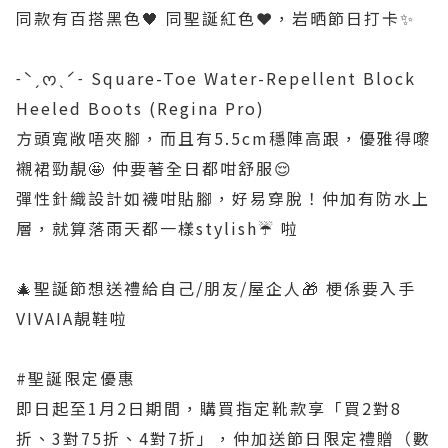
同款有百搭黑色🖤 同聖誕紅色❤️，岩晒節日打卡✨
˗ˋˏᰔˎˊ˗ Square-Toe Water-Repellent Block
Heeled Boots (Regina Pro)
方頭寬敞唔夾腳，而且有5.5cm穩陣高跟，優雅得嚟
襯裙勁靚🤩 仲要著全日都咁舒服😌
彈性針織設計如襪咁貼腳，好易穿脫！仲加有防水上
層，就算落雨天都一樣stylish☔️ 啦
🎄聖誕節想送禮給自己/朋友/屋企人🎁 梗係要入手
VIVAIA靚鞋啦
#聖誕限定優惠
即日起至1月2日期間，購買指定靴款享「買2對8
折、3對75折、4對7折」，仲加送節日限定禮贈（數