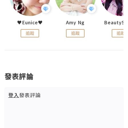
h 夏沫
♥Eunice♥
Amy Ng
追蹤
追蹤
追蹤
發表評論
登入
發表評論