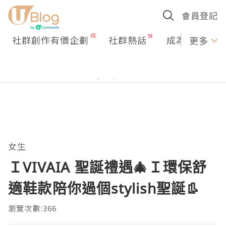
會員登記
社群創作有價企劃
社群熱話
成為U Creato
更多
女生
ＩVIVAIA 聖誕禮遇🎄Ｉ環保舒
適鞋款陪你過個stylish聖誕👢
瀏覽次數:366