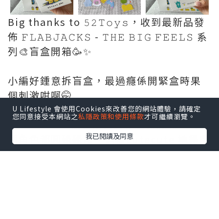
Big thanks to 𝟻𝟸𝚃𝚘𝚢𝚜，收到最新品發
佈 𝙵𝙻𝙰𝙱𝙹𝙰𝙲𝙺𝚂 - 𝚃𝙷𝙴 𝙱𝙸𝙶 𝙵𝙴𝙴𝙻𝚂 系
列🎨盲盒開箱🥳✨
小編好鍾意拆盲盒，最過癮係開緊盒時果
個刺激咁啊🤭
U Lifestyle 會使用Cookies來改善您的網站體驗，請確定
您同意接受本網站之
私隱政策和使用條款
才可繼續瀏覽。
FLABJACKS依個系列真係超得意🥰，每一
我已閱讀及同意
個角色都圓碌碌咁，個樣cutecute 地得嚟
又好 huggable☁️ 最特別係原來佢哋表達
咗好多唔同嘅情感狀態㗎，完美捕捉咗現
代年輕人嘅內心世界🫀～藝術真係唔會硬
繃繃咁框係牆🎨上面，佢都可以everyday
陪你周圍去🫶🏻✨