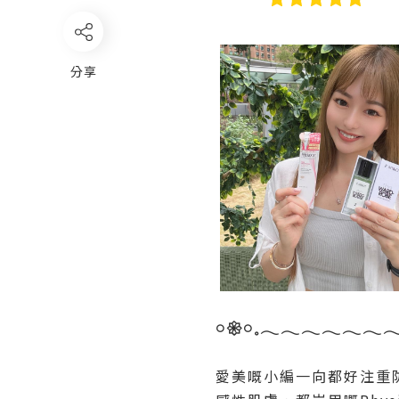
分享
𓏸𑁍𓏸𓈒𓂃𓂃𓂃𓂃𓂃𓂃𓂃
愛美嘅小編一向都好注重防