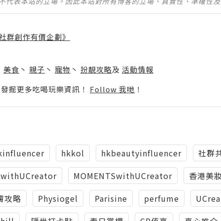
並不代表本站的立場。因此本站對所有博客的立場、真實性、準確性
社群創作有價企劃》
】
丶
美食
丶
親子
丶
寵物
丶
扮靚攻略
及
活動情報
p啦！發掘更多吃喝玩樂資訊！
Follow 我哋
！
kinfluencer
hkkol
hkbeautyinfluencer
社群
withUCreator
MOMENTSwithUCreator
香港美
膚攻略
Physiogel
Parisine
perfume
UCrea
hill
隱世打卡點
春日賞櫻
CP值高
真心推介