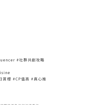
nfluencer #社群共創攻略
sine
#春日賞櫻 #CP值高 #真心推