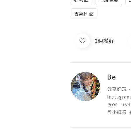
香氣四溢
0個讚好
Be
分享好玩、
Instagram
🍚ᴏᴘ - ʟᴠ4