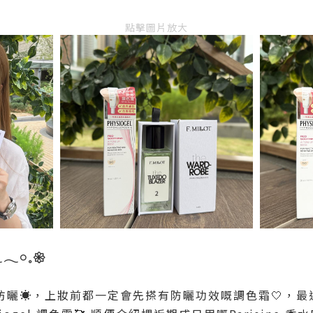
點擊圖片放大
𓂃𓏸𓈒𑁍
曬☀️，上妝前都一定會先搽有防曬功效嘅調色霜🤍，最