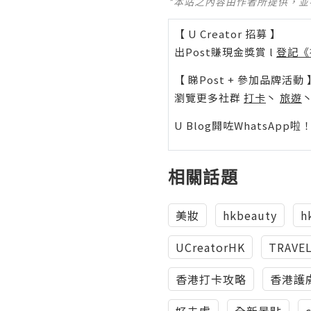
*本站之內容由作者所提供，
【 U Creator 招募 】
出Post賺現金獎賞 l
登記《
【 睇Post + 參加品牌活動 
瀏覽更多社群
打卡
丶
旅遊
U Blog開咗WhatsAp
相關話題
美妝
hkbeauty
h
UCreatorHK
TRAVEL
香港打卡攻略
香港護
好去處
全新景點
c