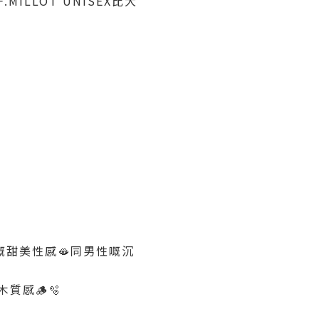
MILLOT UNISEX比大
女性嘅甜美性感🫦同男性嘅沉
木質感🪵🫧