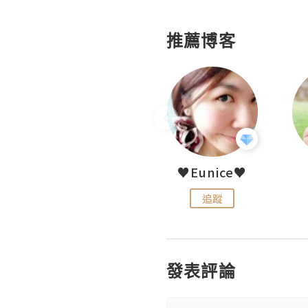
推薦博客
LoveCath 夏沫
♥Eunice♥
追蹤
追蹤
發表評論