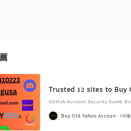
薦
Trusted 12 sites to Buy
GitHub Account Security Guide: Bui
Protect Your Developer Identity Gi
d's leading platforms for softwar
Buy Old Yahoo Accoun
3分鐘
ration. Millions of develo