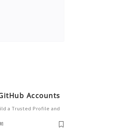
 GitHub Accounts
ld a Trusted Profile and
tHub is one of the worl
e development and collabo
前