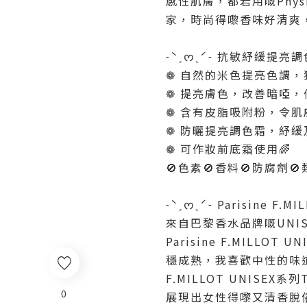
感性肌膚，都岩用嘅Physio
家，時尚得嚟香味好清爽，
˗ˋˏᰔˎˊ˗ 抗敏紓緩提亮
❁ 自然的米色提亮色調，
❁ 提亮膚色，改善暗啞，
❁ 含有皮脂吸附粉，令
❁ 防曬提亮調色霜，紓
❁ 可作妝前底霜使用🌈
🚫色素🚫香料🚫防腐劑
˗ˋˏᰔˎˊ˗ Parisine F.
來自巴黎香水品牌嘅UNI
Parisine F.MIL
穩成熟，我喜歡中性的味道
F.MILLOT UNISEX系
0
展現出女性得嚟又清香脫俗