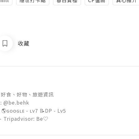
收藏
好食、好物、旅遊資訊

: @be.behk

 🌎ɢᴏᴏɢʟᴇ - ʟᴠ7 📝DP - Lv5  
