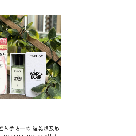
近入手咗一款 連乾燥及敏