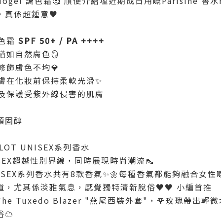
gel 調色霜🥰 順便介紹埋近期成日用嘅Parisine 香水F.
真係超鍾意♥️
調色霜
SPF 50+ / PA ++++
猶如自然膚色🪞
修飾膚色不均💎
肌膚在化妝前保持柔軟光滑✨
緩及保護受紫外線侵害的肌膚
類固醇
MILLOT UNISEX系列香水
SEX超越性別界線，同時展現時尚潮流👠
LOT UNISEX系列香水共有8款香氣✨🌼每種香氣都能夠融合
，尤其係淡雅氣息，感覺獨特清新脫俗♥️♥️ 小編首推
列The Tuxedo Blazer "燕尾西裝外套"，🌹玫瑰帶出輕微
☁️