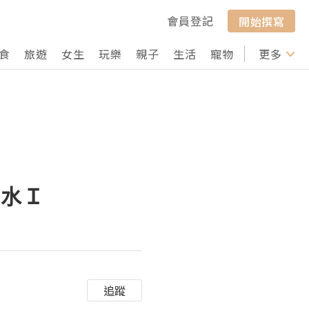
會員登記
開始撰寫
食
旅遊
女生
玩樂
親子
生活
寵物
行山
更多
打卡
e香水Ｉ
追蹤