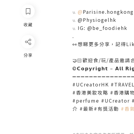
𓏭
@
Parisine.hongkong
𓏭 @Physiogelhk
收藏
𓏭 IG: @be_foodiehk
.
👀想睇更多分享，記得Like 
分享
🤝🏻歡迎食/玩/產品邀請合作𝗖𝗼
©️𝗖𝗼𝗽𝘆𝗿𝗶𝗴𝗵𝘁 – 𝗔𝗹𝗹 𝗥
➖➖➖➖➖➖➖➖➖➖➖➖➖➖➖ #h
#UCreatorHK #TRAVE
#香港美妝攻略 #香港購物攻略
#perfume #UCrea
介 #最新#有獎活動
#香