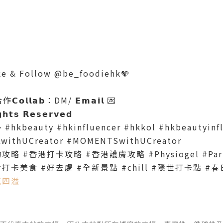
& Follow @be_foodiehk🩵
𝗹𝗮𝗯：DM/ 𝗘𝗺𝗮𝗶𝗹 💌
𝗴𝗵𝘁𝘀 𝗥𝗲𝘀𝗲𝗿𝘃𝗲𝗱
kbeauty #hkinfluencer #hkkol #hkbeautyi
LwithUCreator #MOMENTSwithUCreator
 #香港打卡攻略 #香港護膚攻略 #Physiogel #Pari
tor #打卡美食 #好去處 #全新景點 #chill #隱世打卡點 
氣四溢