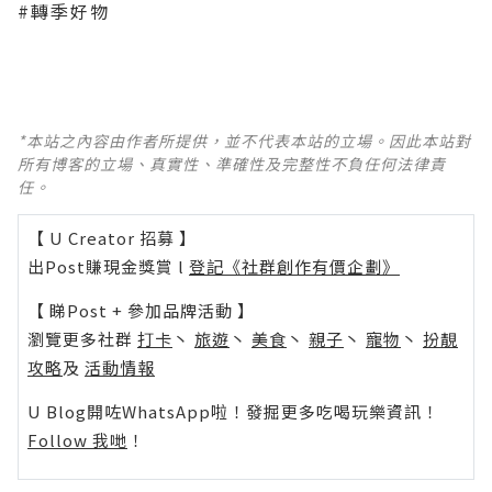
#轉季好物
*本站之內容由作者所提供，並不代表本站的立場。因此本站對
所有博客的立場、真實性、準確性及完整性不負任何法律責
任。
【 U Creator 招募 】
出Post賺現金獎賞 l
登記《社群創作有價企劃》
【 睇Post + 參加品牌活動 】
瀏覽更多社群
打卡
丶
旅遊
丶
美食
丶
親子
丶
寵物
丶
扮靚
攻略
及
活動情報
U Blog開咗WhatsApp啦！發掘更多吃喝玩樂資訊！
Follow 我哋
！