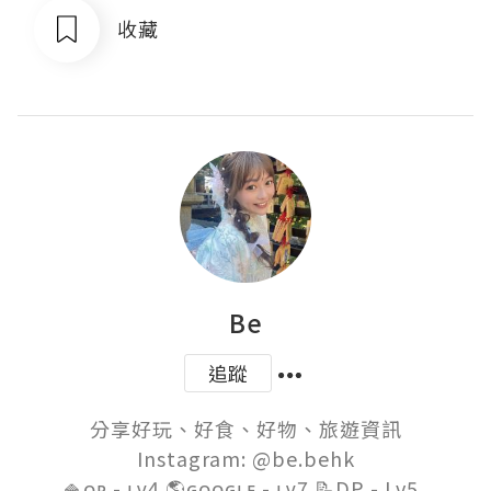
收藏
Be
追蹤
分享好玩、好食、好物、旅遊資訊

Instagram: @be.behk

🍚ᴏᴘ - ʟᴠ4 🌎ɢᴏᴏɢʟᴇ - ʟᴠ7 📝DP - Lv5  
