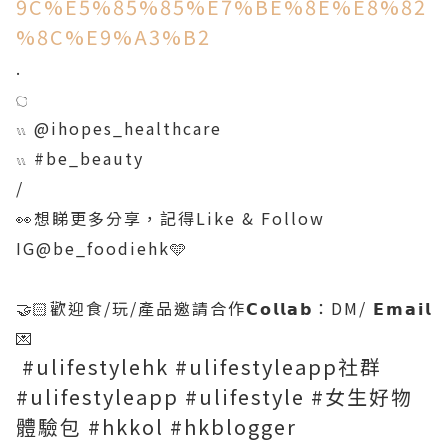
9C%E5%85%85%E7%BE%8E%E8%82
%8C%E9%A3%B2
.
𓐎
𓏭 @ihopes_healthcare
𓏭 #be_beauty
/
👀想睇更多分享，記得Like & Follow
IG@be_foodiehk🩵
🤝🏻歡迎食/玩/產品邀請合作𝗖𝗼𝗹𝗹𝗮𝗯：DM/ 𝗘𝗺𝗮𝗶𝗹
💌
#ulifestylehk #ulifestyleapp社群
#ulifestyleapp #ulifestyle #女生好物
體驗包 #hkkol #hkblogger