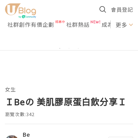
會員登記
社群創作有價企劃
社群熱話
成為U Creato
更多
女生
ＩBeの 美肌膠原蛋白飲分享Ｉ
瀏覽次數:342
Be