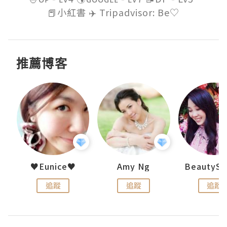
推薦博客
h 夏沫
♥Eunice♥
Amy Ng
追蹤
追蹤
追蹤