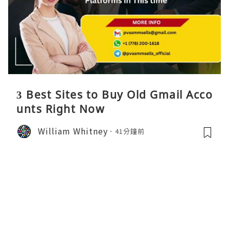
3 Best Sites to Buy Old Gmail Acco
unts Right Now
William Whitney
41分鐘前