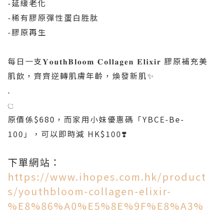
-延緩老化
-稀有膠原彈性蛋白胜肽
-膠原再生
每日一支𝐘𝐨𝐮𝐭𝐡𝐁𝐥𝐨𝐨𝐦 𝐂𝐨𝐥𝐥𝐚𝐠𝐞𝐧 𝐄𝐥𝐢𝐱𝐢𝐫 膠原補充美
肌飲，齊齊逆轉肌膚年齡，煥發新肌✨
.
𓐎
原價係$680，而家用小妹優惠碼「YBCE-Be-
100」，可以即時減 HK$100❣️
下單網站：
https://www.ihopes.com.hk/product
s/youthbloom-collagen-elixir-
%E8%86%A0%E5%8E%9F%E8%A3%