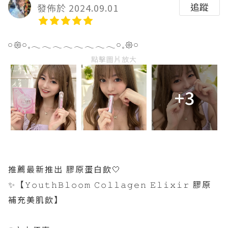
追蹤
發佈於 2024.09.01
𓏸𑁍𓏸𓈒𓂃𓂃𓂃𓂃𓂃𓂃𓂃𓂃𓏸𓈒𑁍𓏸
點擊圖片放大
+3
推薦最新推出 膠原蛋白飲🤍
✨【𝚈𝚘𝚞𝚝𝚑𝙱𝚕𝚘𝚘𝚖 𝙲𝚘𝚕𝚕𝚊𝚐𝚎𝚗 𝙴𝚕𝚒𝚡𝚒𝚛 膠原
補充美肌飲】