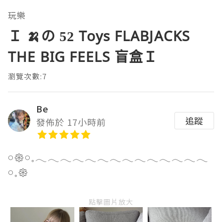
玩樂
Ｉ 🍌の 52 Toys FLABJACKS
THE BIG FEELS 盲盒Ｉ
瀏覽次數:7
Be
追蹤
發佈於 17小時前
𓏸𑁍𓏸𓈒𓂃𓂃𓂃𓂃𓂃𓂃𓂃𓂃𓂃𓂃𓂃𓂃𓂃𓂃
𓏸𓈒𑁍
點擊圖片放大