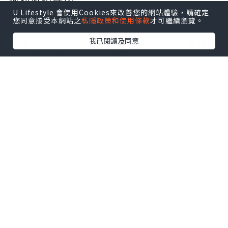
U Lifestyle 會使用Cookies來改善您的網站體驗，請確定
您同意接受本網站之
私隱政策和使用條款
才可繼續瀏覽。
FLABJACKS依個系列真係超得意🥰，每一
我已閱讀及同意
個角色都圓碌碌咁，個樣cutecute 地得嚟
又好 huggable☁️ 最特別係原來佢哋表達
咗好多唔同嘅情感狀態㗎，完美捕捉咗現
代年輕人嘅內心世界🫀～藝術真係唔會硬
繃繃咁框係牆🎨上面，佢都可以everyday
陪你周圍去🫶🏻✨
今次系列有核心角色 BOO 同 BOB 登場!
有充滿活力的香蕉 spirit Banana BOO
🍌，每日都有唔同嘅 mood，仲有神秘嘅
原型 BOB wandering the world🌎✨
平時帶埋FLABJACKS去 Café hopping
嘆杯咖啡☕️，或者行街街影相、輕鬆將色彩