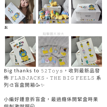
🍌
點擊圖片放大
Big thanks to 𝟻𝟸𝚃𝚘𝚢𝚜，收到最新品發
佈 𝙵𝙻𝙰𝙱𝙹𝙰𝙲𝙺𝚂 - 𝚃𝙷𝙴 𝙱𝙸𝙶 𝙵𝙴𝙴𝙻𝚂 系
列🎨盲盒開箱🥳✨
小編好鍾意拆盲盒，最過癮係開緊盒時果
個刺激咁啊🤭