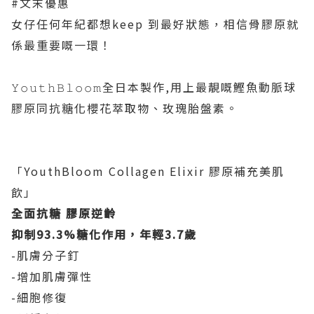
#文末優惠
女仔任何年紀都想keep 到最好狀態，相信骨膠原就
係最重要嘅一環！
𝚈𝚘𝚞𝚝𝚑𝙱𝚕𝚘𝚘𝚖全日本製作,用上最靚嘅鰹魚動脈球
膠原同抗糖化櫻花萃取物、玫瑰胎盤素。
「YouthBloom Collagen Elixir 膠原補充美肌
飲」
全面抗糖 膠原逆齡
抑制93.3%糖化作用，年輕3.7歲
-肌膚分子釘
-增加肌膚彈性
-細胞修復