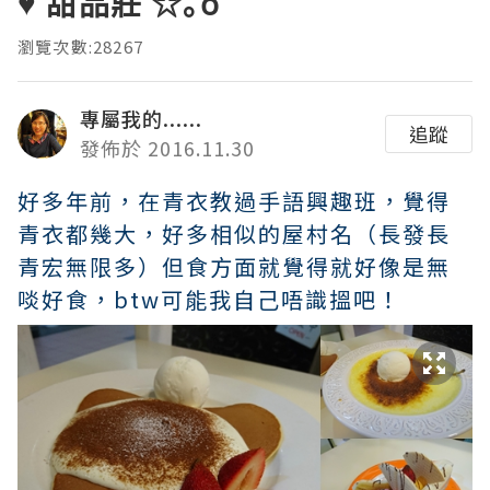
♥ 甜品莊 ☆｡oﾟ
瀏覽次數:28267
專屬我的......
追蹤
發佈於 2016.11.30
好多年前，在青衣教過手語興趣班，覺得
青衣都幾大，好多相似的屋村名（長發長
青宏無限多）但食方面就覺得就好像是無
啖好食，btw可能我自己唔識搵吧！