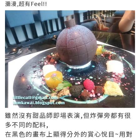
瀰漫,超有Feel!!
雖然沒有甜品師即場表演,但炸彈旁都有很
多不同的配料,
在黑色的畫布上顯得分外的賞心悅目~用對