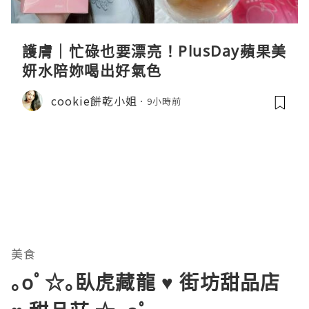
護膚｜忙碌也要漂亮！PlusDay蘋果美
妍水陪妳喝出好氣色
cookie餅乾小姐
9小時前
美食
｡oﾟ☆｡臥虎藏龍 ♥ 街坊甜品店