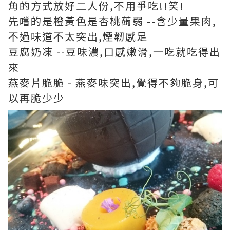
角的方式放好二人份,不用爭吃!!笑!
先嚐的是橙黃色是杏桃蒟弱 --含少量果肉,
不過味道不太突出,煙韌感足
豆腐奶凍 --豆味濃,口感嫩滑,一吃就吃得出
來
燕麥片脆脆 - 燕麥味突出,覺得不夠脆身,可
以再脆少少