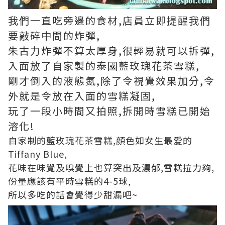
我們一直吃旁邊的食材,店員立即提醒我們
要敲碎中間的炸彈,
朱古力炸彈不算太厚身,很輕易就可以拆彈,
入面放了自家製的泰國藍玫瑰花茶雪糕,
剛才倒入的液態氮,除了令視覺效果加分,令
外就是令放在入面的雪糕凝固,
玩了一段小時間又拍照,拆開時雪糕已開始
溶化!
自家制的藍玫瑰花茶雪糕,顏色如女生最愛的
Tiffany Blue,
花味在味覺及嗅覺上也算突出及濃郁,雪糕拉力夠,
份量應該有平時雪糕的4-5球,
所以多吃的話會覺得少甜漏吧~