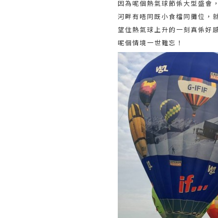
因為呢個熱氣球節係大型盛會
河畔有唔同既小食檔同攤位，
望住熱氣球上升的一刻真係好
呢個情境一世難忘！