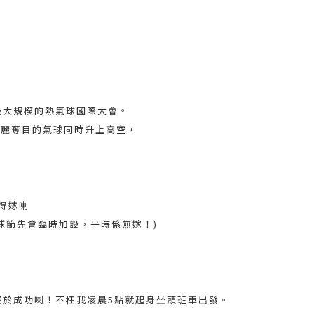
！
最大規模的熱氣球國際大會。
絢麗奪目的氣球同時升上高空，
就得嫁喇
係熱氣球節先會臨時加設，平時係無嫁！)
，
終於成功喇！不枉我凌晨5點就起身坐頭班車出發。