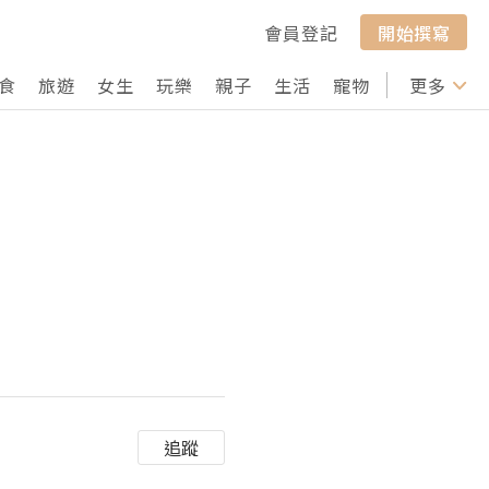
會員登記
開始撰寫
食
旅遊
女生
玩樂
親子
生活
寵物
行山
更多
打卡
追蹤