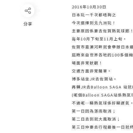
2016年10月30日
日本玩一千次都唔夠之
今次選擇到北九洲玩！
分享
主要原因係要去佐賀熱氣球節
毎年10月下旬至11月上旬，
佐賀市嘉瀬河畔就會舉辦日本
屆時來自世界各地的100多個
場面非常狀觀！
交通方面非常簡單。
博多站坐JR去佐賀站。
再轉JR去Balloon SAGA 站
(呢個Balloon SAGA站
不過呢…睇熱氣球係好睇運氣
第一日因為落雨取消；
第二日去到就大風取消；
第三日仲要去行程最後一日就