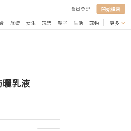
會員登記
開始撰寫
食
旅遊
女生
玩樂
親子
生活
寵物
行山
更多
打卡
 防曬乳液