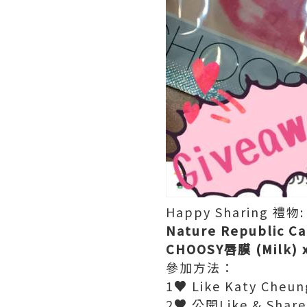
Happy Sharing 禮物:
Nature Republic Ca
CHOOSY
唇膜
(Milk) 
參加方法：
1
♥
Like Katy Cheun
2
♥
公開Like & Shar