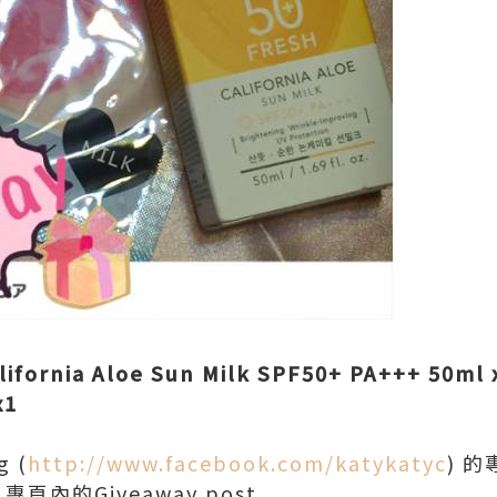
lifornia Aloe Sun Milk SPF50+ PA+++ 50ml 
x1
g (
http://www.facebook.com/katykatyc
) 的
e 專頁內的Giveaway post