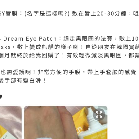
 CHOOSY唇膜：(名字是這樣嗎?) 敷在唇上20-30分鐘
nda's Dream Eye Patch：趕走黑眼圈的法寶，敷
asks，敷上變成熊貓的樣子喇！自從朋友在韓國買
個月就終於給我回購了！有效輕微減淡黑眼圈，都
：手部也需愛護啊！非常方便的手膜，帶上手套般的感
後手部有變白滑！
♥