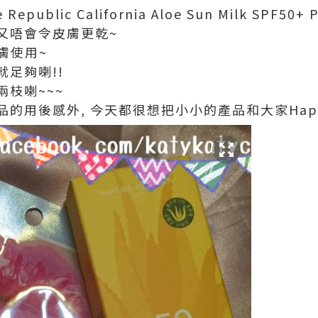
public California Aloe Sun Milk SPF50
又唔會令皮膚更乾~
膚使用~
足夠喇!!
枝喇~~~
用後感外, 今天都很想把小小的產品和大家Happy S