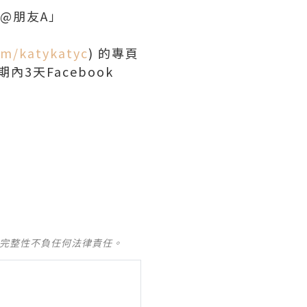
g @朋友A」
om/katykatyc
) 的專頁
3天Facebook
及完整性不負任何法律責任。