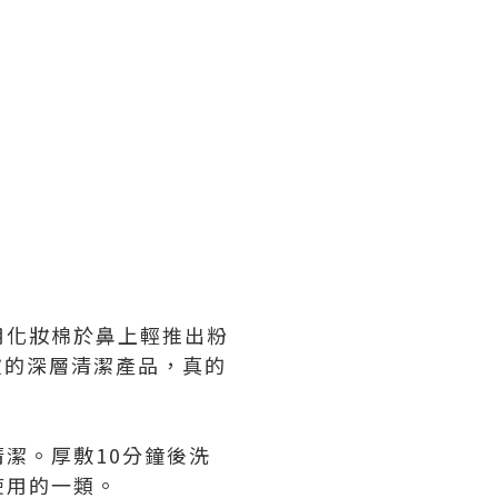
掉，再用化妝棉於鼻上輕推出粉
歡的深層清潔產品，真的
深層清潔。厚敷10分鐘後洗
使用的一類。