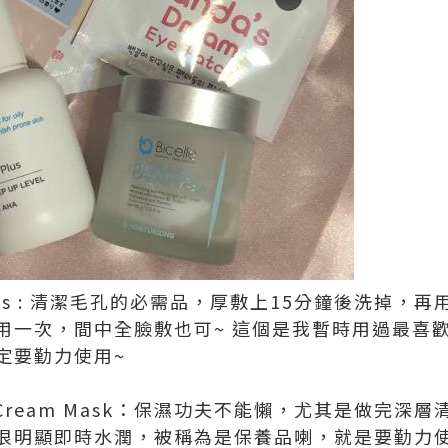
Gel Plus : 清潔毛孔的必需品，厚敷上15分鐘後洗
用一次，間中全臉敷也可~ 這個是我暫時用過最喜
定要勤力使用~
dra B5 Cream Mask：保濕功夫不能懶，尤其是做完
很明顯即時水潤，被稱為是保養品喇，就是要勤力