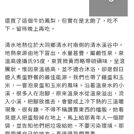
還買了這個牛奶鳳梨，但實在是太飽了，吃不
下。留待晚上再吃。
清水地熱位於大同鄉清水村南側的清水溪谷中。
地熱泉源由地下冒出，水量甚豐，屬鹼性泉，泉
溫高達攝氏95度，泉質微黃而略帶硫磺味，呈滾
騰狀。惟因泉溫過高，並不適合沐浴，卻是假日
遊人煮蛋野餐的最佳能源。我們也帶了雞蛋和玉
米，一嘗泡泉蛋和玉米的風味。沿着溫泉水的小
溪，很多人在泡腳，原來溫泉水從溫泉溢出，流
入小溪，把腳放進去，會變成上冷下熱的三溫暖
現象，很有趣。不得不稱讚賣東西的檔販，她看
見遊人把蛋殼掉在地上，馬上給那青年人一個膠
袋，並告知他們把垃圾給她，不要污染環境。那
麼愛護自己的地方，真值得我們尊重