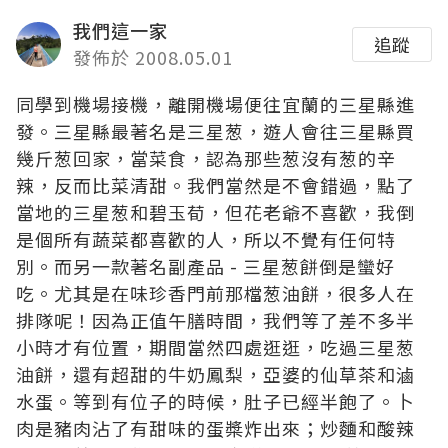
我們這一家
追蹤
發佈於 2008.05.01
同學到機場接機，離開機場便往宜蘭的三星縣進
發。三星縣最著名是三星葱，遊人會往三星縣買
幾斤葱回家，當菜食，認為那些葱沒有葱的辛
辣，反而比菜清甜。我們當然是不會錯過，點了
當地的三星葱和碧玉荀，但花老爺不喜歡，我倒
是個所有蔬菜都喜歡的人，所以不覺有任何特
別。而另一款著名副產品 - 三星葱餅倒是蠻好
吃。尤其是在味珍香門前那檔葱油餅，很多人在
排隊呢！因為正值午膳時間，我們等了差不多半
小時才有位置，期間當然四處逛逛，吃過三星葱
油餅，還有超甜的牛奶鳳梨，亞婆的仙草茶和滷
水蛋。等到有位子的時候，肚子已經半飽了。卜
肉是豬肉沾了有甜味的蛋槳炸出來；炒麵和酸辣