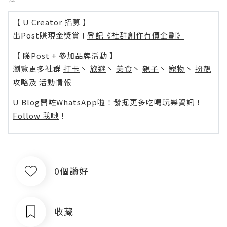
【 U Creator 招募 】
出Post賺現金獎賞 l
登記《社群創作有價企劃》
【 睇Post + 參加品牌活動 】
瀏覽更多社群
打卡
丶
旅遊
丶
美食
丶
親子
丶
寵物
丶
扮靚
攻略
及
活動情報
U Blog開咗WhatsApp啦！發掘更多吃喝玩樂資訊！
Follow 我哋
！
0個讚好
收藏