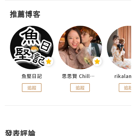
推薦博客
urnal
魚堅日記
思思賢 ChillMyBabe
rikala
追蹤
追蹤
追蹤
發表評論