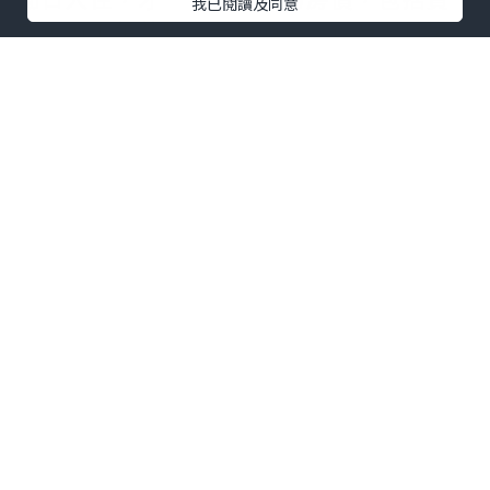
我已閱讀及同意
離開黃埔站，幾分鐘腳程便到達酒店。