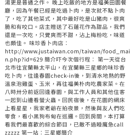
湯更是普通之作。 晚上吃飯的地方是福美田園餐
廳，因為午餐已經是吃過卜肉，是次就不點卜肉
了，吃了其他菜式，其中最好吃是山豬肉，很爽
脆和有咬口。店主贈送了石蓮花作為甜品，我們
還是一次吃，只覺爽而不甜，沾上梅粉吃，味道
也頗佳。 味珍香卜肉店︰
http://www.justaiwan.com/taiwan/food_mai
n.php?id=629
簡介吓今次個行程︰ 第一天從台
北市往宜蘭縣太平山，在宜蘭縣三星鄉的味珍香
吃卜肉，往逢春園check-in後，到清水地熱的野
溫泉泡雞蛋、玉米，再往福美朴肉吃農家菜。在
八時卅分前返回逢春園，與工作人員和其他住客
一起到山邊看螢火蟲。回民宿後，在花園的網床
上看星星，我家老爺在拍夜景，然後與友人們吃
零食，看小黑狗布甸在巡邏。回到房間，本打算
看我們最喜歡的綜合節目，已敵不過睡魔急call
zzzzz 第一站︰三星鄉簡介