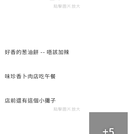
點擊圖片放大
好香的葱油餅 -- 唔該加辣
味珍香卜肉店吃午餐
店前還有這個小攤子
點擊圖片放大
+5