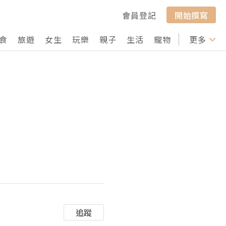
會員登記
開始撰寫
食
旅遊
女生
玩樂
親子
生活
寵物
行山
更多
打卡
追蹤