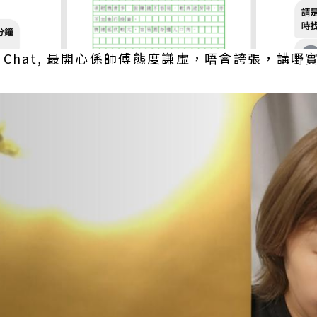
eo Chat, 最開心係師傅態度謙虛，唔會誇張，講