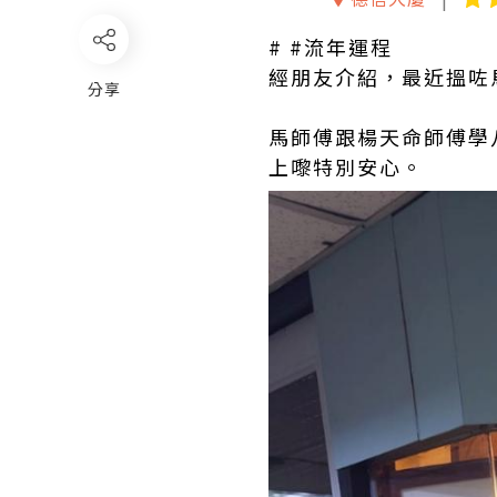
# #流年運程
經朋友介紹，最近搵咗馬
分享
馬師傅跟楊天命師傅學
上嚟特別安心。