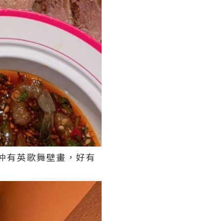
上仲有英歌舞壁畫，好有