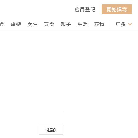
會員登記
開始撰寫
食
旅遊
女生
玩樂
親子
生活
寵物
行山
更多
打卡
追蹤