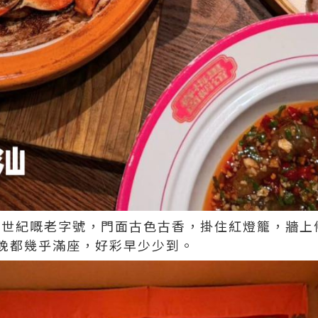
近半世紀嘅老字號，門面古色古香，掛住紅燈籠，牆
晚都幾乎滿座，好彩早少少到。