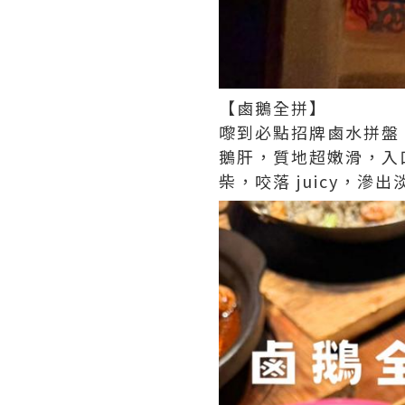
【鹵鵝全拼】
嚟到必點招牌鹵水拼盤
鵝肝，質地超嫩滑，入口
柴，咬落 juicy，