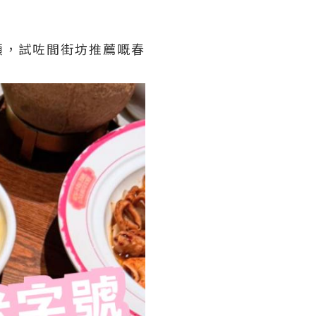
頭，試咗間街坊推薦嘅春