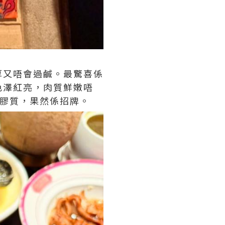
厚又唔會過鹹。最驚喜係
色澤紅亮，肉質鮮嫩唔
滿膠質，果然係招牌。