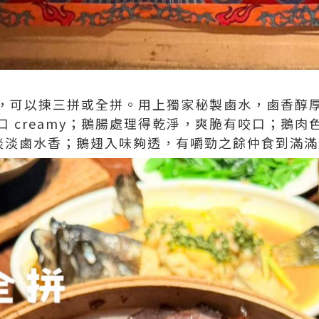
，可以揀三拼或全拼。用上獨家秘製鹵水，鹵香醇
 creamy；鵝腸處理得乾淨，爽脆有咬口；鵝肉
滲出淡淡鹵水香；鵝翅入味夠透，有嚼勁之餘仲食到滿