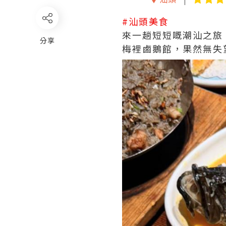
#汕頭美食
來一趟短短嘅潮汕之旅
分享
梅裡鹵鵝館，果然無失