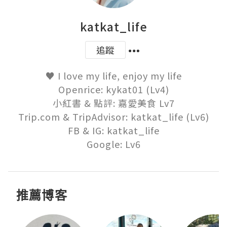
katkat_life
追蹤
♥ I love my life, enjoy my life

Openrice: kykat01 (Lv4)

小紅書 & 點評: 嘉愛美食 Lv7

Trip.com & TripAdvisor: katkat_life (Lv6)

FB & IG: katkat_life

Google: Lv6
推薦博客