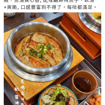
+爽脆, 口感豐富到不得了，每啖都滿足。