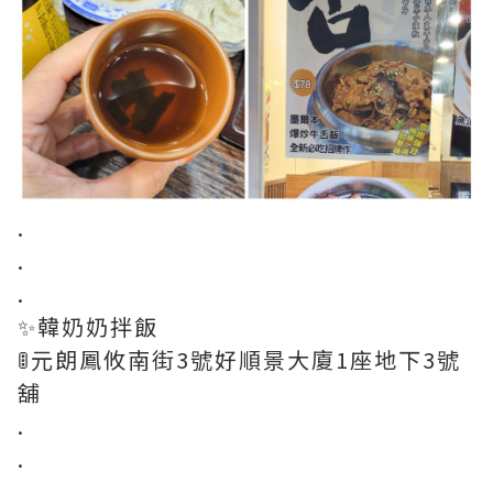
.
.
.
✨韓奶奶拌飯
🚦元朗鳳攸南街3號好順景大廈1座地下3號
舖
.
.
.