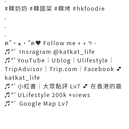
#韓奶奶 #韓國菜 #韓烤 #hkfoodie
.
.
.
ฅ՞•ﻌ•՞ฅ♥ Follow me 𖥧 𖥧 𖧧 ˒
♬*ﾟ Insragram @katkat_life
♬*ﾟYouTube｜Ublog｜Ulifestyle｜
TripAdvisor｜Trip.com｜Facebook 💕
katkat_life
♬*ﾟ小紅書｜大眾點評 Lv7 💕 在香港的嘉
♬*ﾟULifestyle 200k +views
♬*ﾟ Google Map Lv7