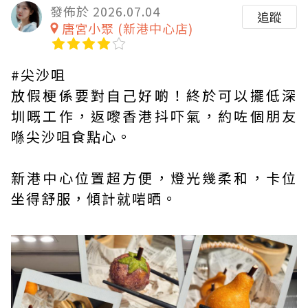
發佈於 2026.07.04
追蹤
唐宮小聚 (新港中心店)
#尖沙咀
放假梗係要對自己好啲！終於可以擺低深
圳嘅工作，返嚟香港抖吓氣，約咗個朋友
喺尖沙咀食點心。
新港中心位置超方便，燈光幾柔和，卡位
坐得舒服，傾計就啱晒。