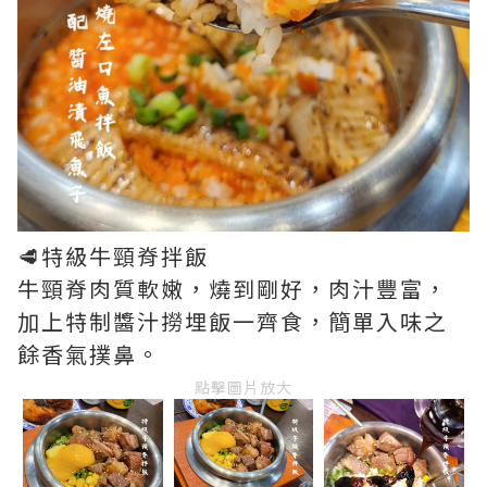
🥩特級牛頸脊拌飯
牛頸脊肉質軟嫩，燒到剛好，肉汁豐富，
加上特制醬汁撈埋飯一齊食，簡單入味之
餘香氣撲鼻。
點擊圖片放大