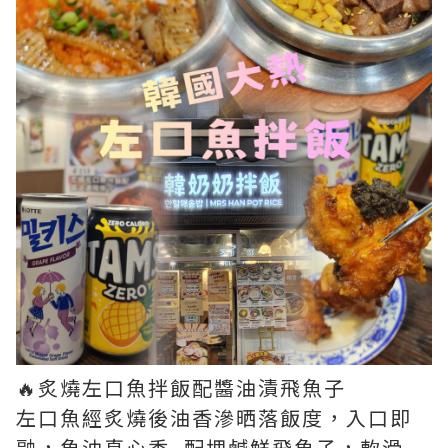
🔥炙燒左口魚拌飯配醬油漬飛魚子
左口魚經炙燒後油香滲晒落飯度，入口即
融，魚油真心香, 配埋鹹鮮飛魚子，軟滑