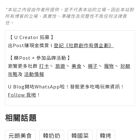
*本站之內容由作者所提供，並不代表本站的立場。因此本站對
所有博客的立場、真實性、準確性及完整性不負任何法律責
任。
【 U Creator 招募 】
出Post賺現金獎賞 l
登記《社群創作有價企劃》
【 睇Post + 參加品牌活動 】
瀏覽更多社群
打卡
丶
旅遊
丶
美食
丶
親子
丶
寵物
丶
扮靚
攻略
及
活動情報
U Blog開咗WhatsApp啦！發掘更多吃喝玩樂資訊！
Follow 我哋
！
相關話題
元朗美食
韓奶奶
韓國菜
韓烤