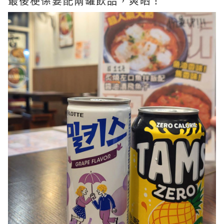
最後梗係要配兩罐飲品，爽晒！