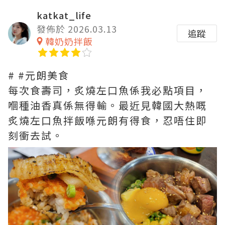
katkat_life
發佈於 2026.03.13
追蹤
韓奶奶拌飯
# #元朗美食
每次食壽司，炙燒左口魚係我必點項目，
嗰種油香真係無得輸。最近見韓國大熱嘅
炙燒左口魚拌飯喺元朗有得食，忍唔住即
刻衝去試。