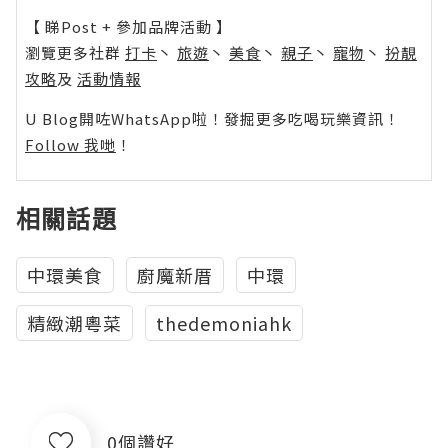
【 睇Post + 參加品牌活動 】
瀏覽更多社群
打卡
丶
旅遊
丶
美食
丶
親子
丶
寵物
丶
扮靚
攻略
及
活動情報
U Blog開咗WhatsApp啦！發掘更多吃喝玩樂資訊！
Follow 我哋
！
相關話題
中環美食
廚魔新厝
中環
精緻潮粵菜
thedemoniahk
0個讚好