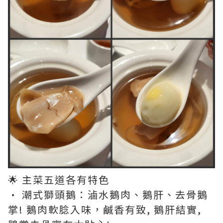
🌟 主菜五道各有特色
• 潮式獅頭鵝：滷水鵝肉、鵝肝、去骨鵝
掌! 鵝肉軟腍入味，鹹香有致, 鵝肝結實,