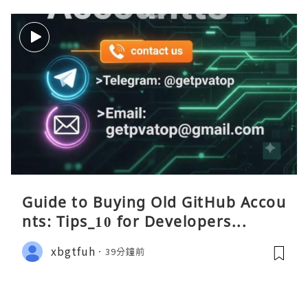
Guide to Buying Old GitHub Accou
nts: Tips_10 for Developers...
xbgtfuh
39分鐘前