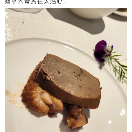
鵝掌去骨實在太貼心!