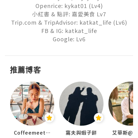
Openrice: kykat01 (Lv4)

小紅書 & 點評: 嘉愛美食 Lv7

Trip.com & TripAdvisor: katkat_life (Lv6)

FB & IG: katkat_life

Google: Lv6
推薦博客
Coffeemeetjojo
窩夫與蝦子餅