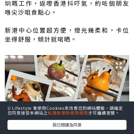
圳嘅工作，返嚟香港抖吓氣，約咗個朋友
喺尖沙咀食點心。
新港中心位置超方便，燈光幾柔和，卡位
坐得舒服，傾計就啱晒。
U Lifestyle 會使用Cookies來改善您的網站體驗，請確定
您同意接受本網站之
私隱政策和使用條款
才可繼續瀏覽。
我已閱讀及同意