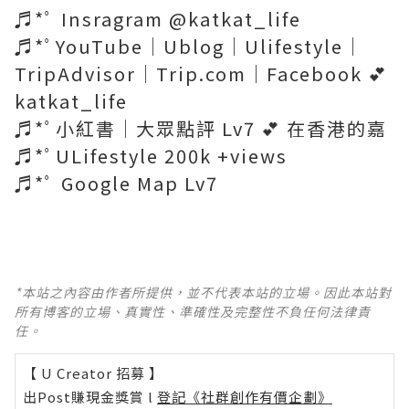
♬*ﾟ Insragram @katkat_life
♬*ﾟYouTube｜Ublog｜Ulifestyle｜
TripAdvisor｜Trip.com｜Facebook 💕
katkat_life
♬*ﾟ小紅書｜大眾點評 Lv7 💕 在香港的嘉
♬*ﾟULifestyle 200k +views
♬*ﾟ Google Map Lv7
*本站之內容由作者所提供，並不代表本站的立場。因此本站對
所有博客的立場、真實性、準確性及完整性不負任何法律責
任。
【 U Creator 招募 】
出Post賺現金獎賞 l
登記《社群創作有價企劃》