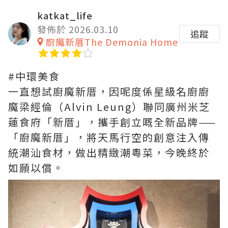
katkat_life
發佈於 2026.03.10
追蹤
廚魔新厝The Demonia Home
#中環美食
一直想試廚魔新厝，因呢度係星級名廚廚
魔梁經倫（Alvin Leung）聯同廣州米芝
蓮食府「新厝」，攜手創立嘅全新品牌——
「廚魔新厝」，將天馬行空的創意注入傳
統潮汕食材，做出精緻潮粵菜，今晚終於
如願以償。