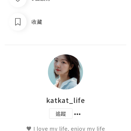
收藏
katkat_life
追蹤
♥ I love my life, enjoy my life
