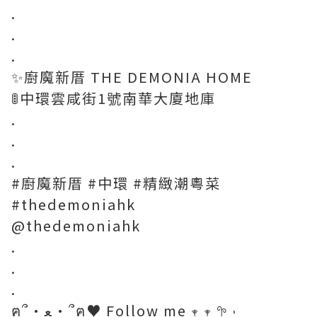
.
.
.
✨廚魔新厝 THE DEMONIA HOME
🚦中環雲咸街1號南華大廈地庫
.
.
.
#廚魔新厝 #中環 #精緻潮粵菜
#thedemoniahk
@thedemoniahk
.
.
.
ฅ՞•ﻌ•՞ฅ♥ Follow me 𖥧 𖥧 𖧧 ˒