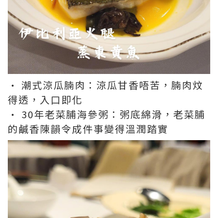
• 潮式涼瓜腩肉：涼瓜甘香唔苦，腩肉炆
得透，入口即化
• 30年老菜脯海參粥：粥底綿滑，老菜脯
的鹹香陳韻令成件事變得溫潤踏實