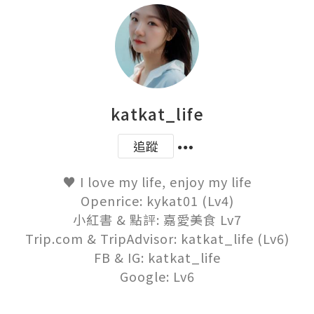
katkat_life
追蹤
♥ I love my life, enjoy my life

Openrice: kykat01 (Lv4)

小紅書 & 點評: 嘉愛美食 Lv7

Trip.com & TripAdvisor: katkat_life (Lv6)

FB & IG: katkat_life

Google: Lv6