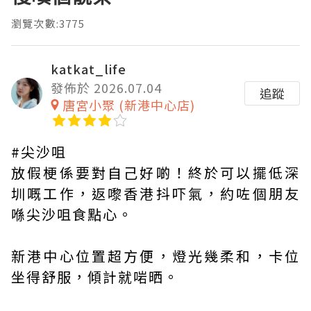
瀏覽次數:3775
katkat_life
發佈於 2026.07.04
追蹤
唐宮小聚 (新港中心店)
#尖沙咀
放假梗係要對自己好啲！終於可以擺低深
圳嘅工作，返嚟香港抖吓氣，約咗個朋友
喺尖沙咀食點心。
新港中心位置超方便，燈光幾柔和，卡位
坐得舒服，傾計就啱晒。