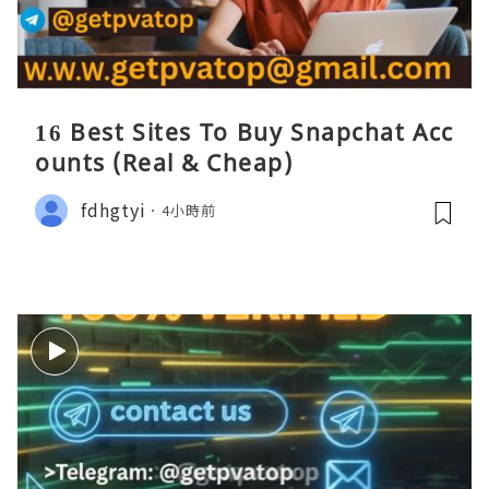
16 Best Sites To Buy Snapchat Acc
ounts (Real & Cheap)
fdhgtyi
4小時前