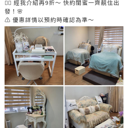
👉🏻 經我介紹再9折～ 快約閨蜜一齊靚住出
發！🌸
⚠️ 優惠詳情以預約時確認為準～