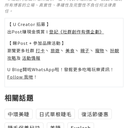
所有博客的立場、真實性、準確性及完整性不負任何法律責
任。
【 U Creator 招募 】
出Post賺現金獎賞 l
登記《社群創作有價企劃》
【 睇Post + 參加品牌活動 】
瀏覽更多社群
打卡
丶
旅遊
丶
美食
丶
親子
丶
寵物
丶
扮靚
攻略
及
活動情報
U Blog開咗WhatsApp啦！發掘更多吃喝玩樂資訊！
Follow 我哋
！
相關話題
中環美睫
日式單根睫毛
復活節優惠
睫毛保養秘訣
美睫
Eyelash