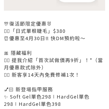
🎊復活節限定優惠🐰
👉🏻「日式單根睫毛」$380
⏰優惠至4月30日‼️ 快DM預約啦～
🎀 隱藏福利
👉🏻 提我介紹「首次試做價再9折」！*（當
月優惠款式除外）
👉🏻 新客享14天內免費修補1次！
💅🏻 新登場指甲服務
✨ Soft Gel單色298∣HardGel單色
298∣HardGel單色398