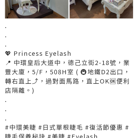
.
.
.
💖 Princess Eyelash
📍 中環皇后大道中，德己立街2-18號，業
豐大廈，5/F，508H室 ( 🚇地鐵D2出口，
轉右直上⤴，過對面馬路，直上OK🆗便利
店隔離。)
.
.
.
#中環美睫 #日式單根睫毛 #復活節優惠 #
睫毛保養秘訣 #美睫 #Eyelash