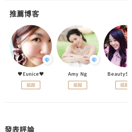
推薦博客
h 夏沫
♥Eunice♥
Amy Ng
追蹤
追蹤
追蹤
發表評論