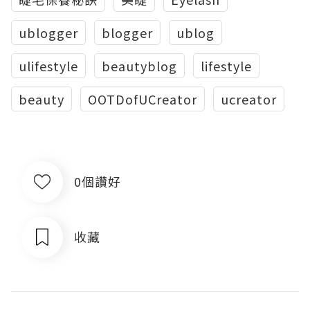
ublogger
blogger
ublog
ulifestyle
beautyblog
lifestyle
beauty
OOTDofUCreator
ucreator
0個讚好
收藏