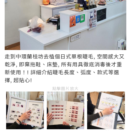
走到中環蘭桂坊去植個日式單根睫毛, 空間感大又
乾淨, 即棄拖鞋、床墊, 所有用具徹底消毒後才重
新使用！! 詳細介紹睫毛長度、弧度、款式等選
擇, 超貼心!
點擊圖片放大