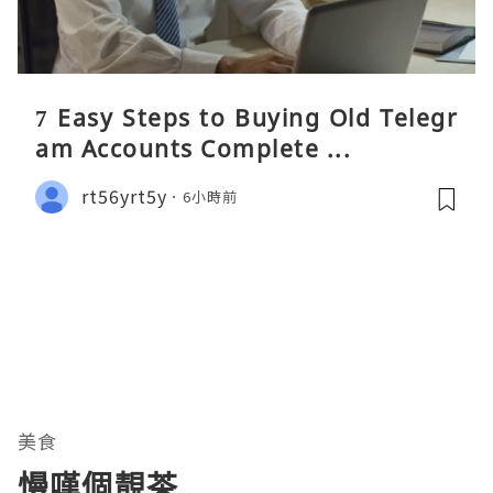
7 Easy Steps to Buying Old Telegr
am Accounts Complete ...
rt56yrt5y
6小時前
美食
慢嘆個靚茶