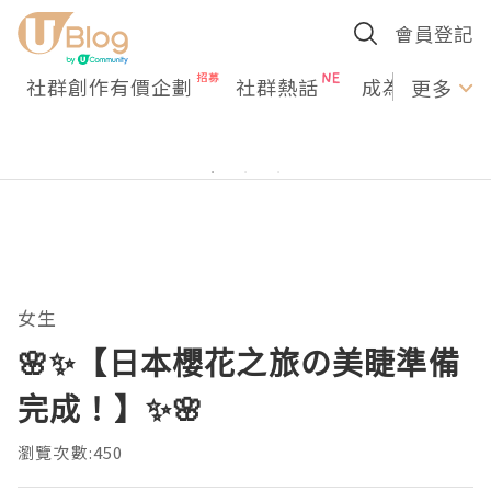
會員登記
社群創作有價企劃
社群熱話
成為U Creato
更多
女生
🌸✨【日本櫻花之旅の美睫準備
完成！】✨🌸
瀏覽次數:450