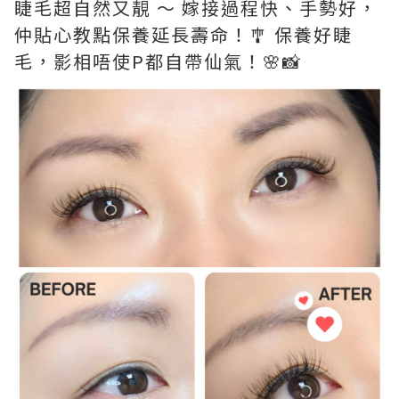
睫毛超自然又靚 ～ 嫁接過程快、手勢好，
仲貼心教點保養延長壽命！🎐 保養好睫
毛，影相唔使P都自帶仙氣！🌸📸